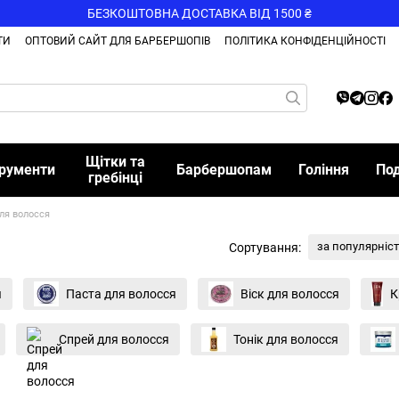
БЕЗКОШТОВНА ДОСТАВКА ВІД 1500 ₴
ТИ
ОПТОВИЙ САЙТ ДЛЯ БАРБЕРШОПІВ
ПОЛІТИКА КОНФІДЕНЦІЙНОСТІ
Щітки та
трументи
Барбершопам
Гоління
По
гребінці
ля волосся
за популярніс
Сортування:
я
Паста для волосся
Віск для волосся
К
Спрей для волосся
Тонік для волосся