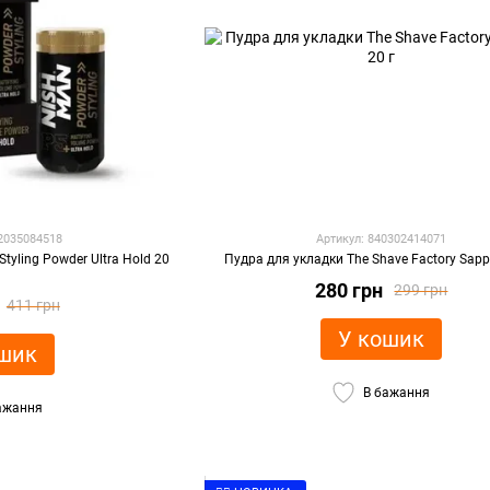
82035084518
Артикул: 840302414071
tyling Powder Ultra Hold 20
Пудра для укладки The Shave Factory Sapph
р
280 грн
299 грн
411 грн
У кошик
шик
В бажання
ажання