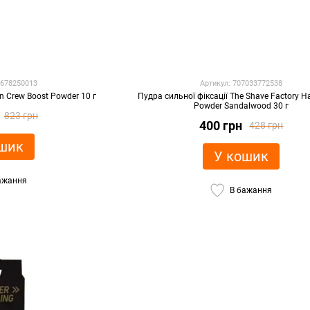
8678250013
Артикул: 707033772538
n Crew Boost Powder 10 г
Пудра сильної фіксації The Shave Factory Hai
Powder Sandalwood 30 г
823 грн
400 грн
428 грн
шик
У кошик
ажання
В бажання