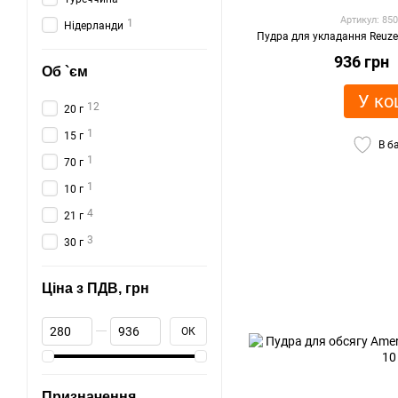
Артикул: 85
1
Нідерланди
Пудра для укладання Reuzel
936 грн
Об `єм
У ко
12
20 г
1
15 г
В б
1
70 г
1
10 г
4
21 г
3
30 г
Ціна з ПДВ, грн
Від Ціна з ПДВ, грн
До Ціна з ПДВ, грн
ОК
Призначення