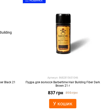
👉🏻 НОВИНКА
Артикул: 8682815651046
ber Black 21
Пудра для волосся Barbertime Hair Building Fiber Dark
Brown 21 г
837 грн
895 грн
У кошик