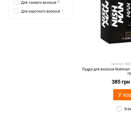
6
Для тонкого волосся
1
Для короткого волосся
Артикул: 86
Пудра для волосся Nishman S
г
385 грн
У ко
В б