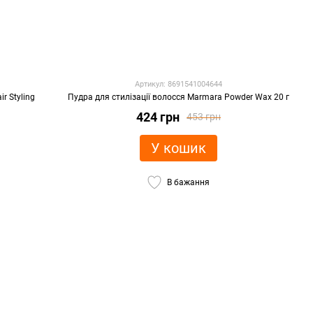
Артикул: 8691541004644
r Styling
Пудра для стилізації волосся Marmara Powder Wax 20 г
424 грн
453 грн
У кошик
В бажання