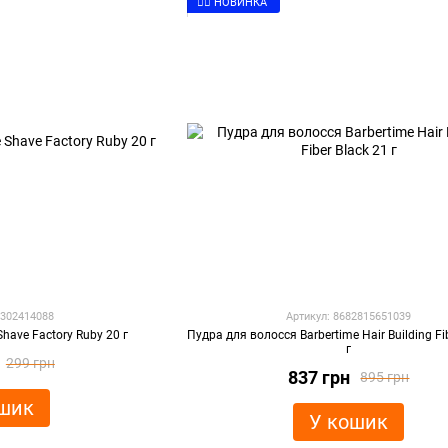
👉🏻 НОВИНКА
0302414088
Артикул: 8682815651039
have Factory Ruby 20 г
Пудра для волосся Barbertime Hair Building Fi
г
299 грн
837 грн
895 грн
шик
У кошик