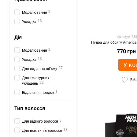
2
Моделювання
13
Укладка
Дія
Артикул: 73
Пудра для обсягу America
2
770 грн
Моделювання
13
Укладка
У ко
27
Для надання об'єму
Для текстурних
В б
22
укладень
1
Відділення прядок
Тип волосся
5
Для рідкого волосся
18
Для всіх типів волосся