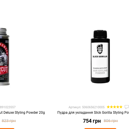
7891023557
Артикул: 5060656210005
t Deluxe Styling Powder 20g
Пудра для укладання Slick Gorilla Styling Po
754 грн
823 грн
806 грн