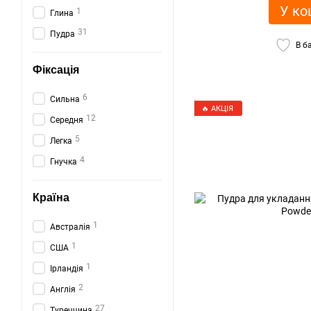
У ко
1
Глина
31
Пудра
В б
Фіксація
6
Сильна
🔥 АКЦІЯ
12
Середня
5
Легка
4
Гнучка
Країна
1
Австралія
1
США
1
Ірландія
2
Англія
27
Туреччина