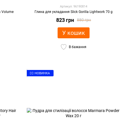
Артикул: 96190814
h Volume
Глина для укладання Slick Gorilla Lightwork 70 g
823 грн
880 грн
У кошик
В бажання
👉🏻 НОВИНКА