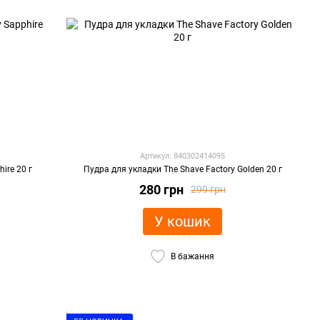
Артикул: 840302414095
ire 20 г
Пудра для укладки The Shave Factory Golden 20 г
280 грн
299 грн
У кошик
В бажання