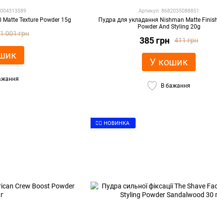
0004313589
Артикул: 8682035088851
 Matte Texture Powder 15g
Пудра для укладання Nishman Matte Finis
Powder And Styling 20g
1 001 грн
385 грн
411 грн
шик
У кошик
ажання
В бажання
👉🏻 НОВИНКА