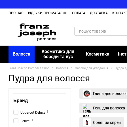
Перейти до основного контенту
ПРО НАС
ВІДГУКИ ПРО МАГАЗИН
ОПЛАТА
ДОСТАВКА
КОНТАК
Косметика для
Волосся
Косметика
Інс
бороди та вус
Franz Joseph Pomades Shop
Волосся
Засоби для укладання
Пудра д
Пудра для волосся
Глина для волосс
Бренд
Гель для волосся
1
Uppercut Deluxe
1
Reuzel
Соляний спрей