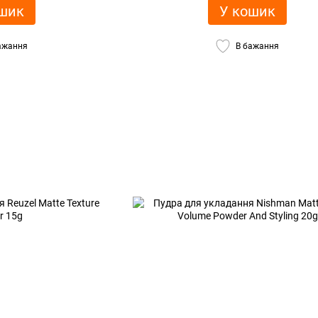
шик
У кошик
ажання
В бажання