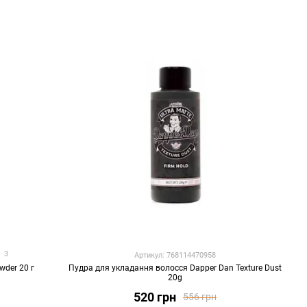
3
Артикул: 768114470958
wder 20 г
Пудра для укладання волосся Dapper Dan Texture Dust
20g
520 грн
556 грн