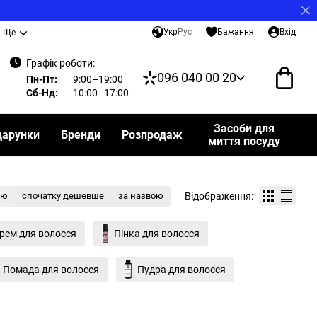
Укр
Рус
Бажання
Вхід
Ще
Графік роботи:
096 040 00 20
Пн-Пт:
9:00–19:00
Сб-Нд:
10:00–17:00
Засоби для
дарунки
Бренди
Розпродаж
миття посуду
Відображення:
тю
спочатку дешевше
за назвою
рем для волосся
Пінка для волосся
Помада для волосся
Пудра для волосся