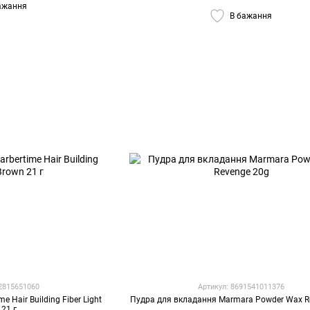
ажання
В бажання
82815651060
Артикул: 8691541011376
 Hair Building Fiber Light
Пудра для вкладання Marmara Powder Wax R
 21 г