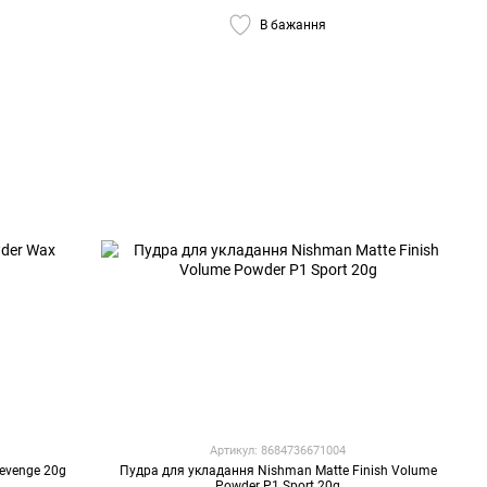
В бажання
Артикул: 8684736671004
evenge 20g
Пудра для укладання Nishman Matte Finish Volume
Powder P1 Sport 20g