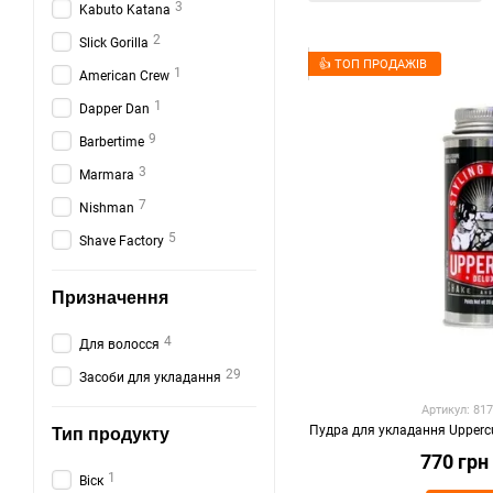
3
Kabuto Katana
2
Slick Gorilla
👍 ТОП ПРОДАЖІВ
1
American Crew
1
Dapper Dan
9
Barbertime
3
Marmara
7
Nishman
5
Shave Factory
Призначення
4
Для волосся
29
Засоби для укладання
Артикул: 81
Пудра для укладання Uppercu
Тип продукту
770 грн
1
Віск