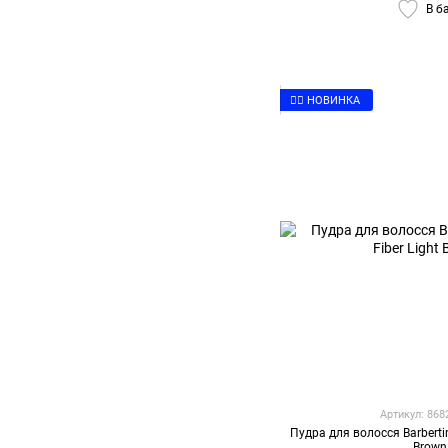
В б
👉🏻 НОВИНКА
Артикул: 86
Пудра для волосся Barbertime
Brown