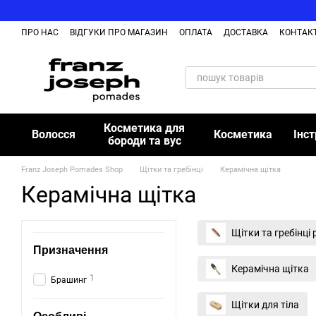
Перейти до основного контенту
ПРО НАС
ВІДГУКИ ПРО МАГАЗИН
ОПЛАТА
ДОСТАВКА
КОНТАК
Косметика для
Волосся
Косметика
Інс
бороди та вус
Franz Joseph Pomades Shop
Щітки та гребінці
Керамічна щітка
Керамічна щітка
Щітки та гребінці
Призначення
Керамічна щітка
1
Брашинг
Щітки для тіла