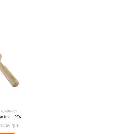
11637004731
ка Kent LPF6
1 056 грн