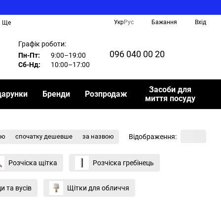
Укр
Рус
Бажання
Вхід
Ще
Графік роботи:
096 040 00 20
Пн-Пт:
9:00–19:00
Сб-Нд:
10:00–17:00
Засоби для
дарунки
Бренди
Розпродаж
миття посуду
Відображення:
тю
спочатку дешевше
за назвою
Розчіска щітка
Розчіска гребінець
и та вусів
Щітки для обличчя