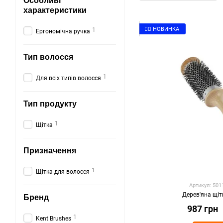
Особливі
характеристики
👉🏻 НОВИНКА
1
Ергономічна ручка
Тип волосся
1
Для всіх типів волосся
Тип продукту
1
Щітка
Призначення
1
Щітка для волосся
Артикул: 50
Дерев'яна щіт
Бренд
987 грн
1
Kent Brushes