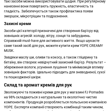
Такі засоби можна використовувати щодня. При регулярному
нанесенні вони повертають пружність, еластичність та
гладкість. Забезпечується також профілактика появи
зморшок, мікротріщин та подразнення.
Захисні креми
Засоби цієї категорії призначені для створення бар'єру від
зовнішніх агресій: холоду, вітру, сонця та забруднень.
Справжній must-have для активного життя. Якщо шукаєте
саме такий засіб для рук, можете купити крем YOPE CREAMY
MUSK.
Завдяки маслу ши, оливи та кокосу, а також гліцерину та
бетаїну, він створює невідчутний захисний бар'єр. Результат –
збереження вологи, усунення лущення та мінімазиція впливу
зовнішніх факторів. Ідеально підходить для зневодненої, сухої
та пошкодженої шкіри.
Склад та аромат кремів для рук
Зволожуючі та поживні креми для рук у магазині FJ Pomades
на 98% складаються з натуральних та екологічно чистих
компонентів. Продукція розробляється польською компанією
YOPE. Експерти компанії створюють комбінації таким чином,