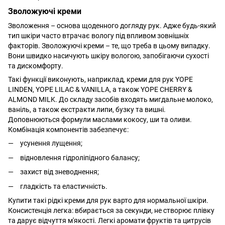
Зволожуючі креми
Зволоження – основа щоденного догляду рук. Адже будь-який
тип шкіри часто втрачає вологу під впливом зовнішніх
факторів. Зволожуючі креми – те, що треба в цьому випадку.
Вони швидко насичують шкіру вологою, запобігаючи сухості
та дискомфорту.
Такі функції виконують, наприклад, креми для рук YOPE
LINDEN, YOPE LILAC & VANILLA, а також YOPE CHERRY &
ALMOND MILK. До складу засобів входять мигдальне молоко,
ваніль, а також екстракти липи, бузку та вишні.
Доповнюються формули маслами кокосу, ши та оливи.
Комбінація компонентів забезпечує:
усунення лущення;
відновлення гідроліпідного балансу;
захист від зневоднення;
гладкість та еластичність.
Купити такі рідкі креми для рук варто для нормальної шкіри.
Консистенція легка: вбирається за секунди, не створює плівку
та дарує відчуття м'якості. Легкі аромати фруктів та цитрусів