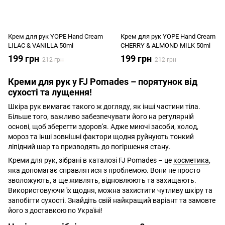
Крем для рук YOPE Hand Cream
Крем для рук YOPE Hand Cream
LILAC & VANILLA 50ml
CHERRY & ALMOND MILK 50ml
199 грн
199 грн
212 грн
212 грн
Креми для рук у FJ Pomades – порятунок від
сухості та лущення!
Шкіра рук вимагає такого ж догляду, як інші частини тіла.
Більше того, важливо забезпечувати його на регулярній
основі, щоб зберегти здоров'я. Адже миючі засоби, холод,
мороз та інші зовнішні фактори щодня руйнують тонкий
ліпідний шар та призводять до погіршення стану.
Креми для рук, зібрані в каталозі FJ Pomades – це
косметика
,
яка допомагає справлятися з проблемою. Вони не просто
зволожують, а ще живлять, відновлюють та захищають.
Використовуючи їх щодня, можна захистити чутливу шкіру та
запобігти сухості. Знайдіть свій найкращий варіант та замовте
його з доставкою по Україні!