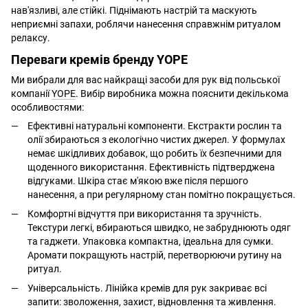
нав'язливі, але стійкі. Піднімають настрій та маскують
неприємні запахи, роблячи нанесення справжнім ритуалом
релаксу.
Переваги кремів бренду YOPE
Ми вибрали для вас найкращі засоби для рук від польської
компанії
YOPE
. Вибір виробника можна пояснити декількома
особливостями:
Ефективні натуральні компоненти. Екстракти рослин та
олії збираються з екологічно чистих джерел. У формулах
немає шкідливих добавок, що робить їх безпечними для
щоденного використання. Ефективність підтверджена
відгуками. Шкіра стає м'якою вже після першого
нанесення, а при регулярному стан помітно покращується.
Комфортні відчуття при використання та зручність.
Текстури легкі, вбираються швидко, не забруднюють одяг
та гаджети. Упаковка компактна, ідеальна для сумки.
Аромати покращують настрій, перетворюючи рутину на
ритуал.
Універсальність. Лінійка кремів для рук закриває всі
запити: зволоження, захист, відновлення та живлення.