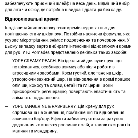
забезпечують приємний шлейф на весь день. Відмінний вибір
для літа чи офісу, де потрібна швидка гідратація без сліду.
Відновлювальні креми
Іноді звичайних зволожуючих кремів недостатньо для
поліпшення стану шкіри рук. Потрібна насичена формула, яка
усуває мікротріщини, знімає подразнення та почервоніння. У
цьому випадку варто вибирати інтенсивні відновлюючи креми
для рук. У FJ Pomades представлено декілька таких засобів:
YOPE CREAMY PEACH. Він ідеальний для сухих рук, що
потріскалися, особливо взимку або після роботи з
агресивними засобами. Крем густий, але тане на шкірі,
утворюючи захисний шар. На відновлення в кремі працює
олія ши, кокосу та оливи, бетаїн та гліцерин. Вони
прискорюють регенерацію, повертають еластичність та
знімають подразнення.
YOPE TANGERINE & RASPBERRY. Дія крему для рук
спрямована на живлення, пом'якшення та відновлення
захисного бар'єру. Ефекти забезпечуються за рахунок
додавання комплексу рослинних олій, а також екстрактів
малини та мандарину.