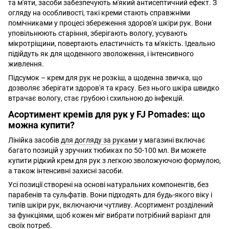
та м'яти, засоби забезпечують м'який антисептичний ефект. З
огляду на особливості, такі креми стають справжніми
помічниками у процесі збереження здоров'я шкіри рук. Вони
уповільнюють старіння, зберігають вологу, усувають
мікротріщини, повертають еластичність та м'якість. Ідеально
підійдуть як для щоденного зволоження, і інтенсивного
живлення.
Підсумок – крем для рук не розкіш, а щоденна звичка, що
дозволяє зберігати здоров'я та красу. Без нього шкіра швидко
втрачає вологу, стає грубою і схильною до інфекцій.
Асортимент кремів для рук у FJ Pomades: що
можна купити?
Лінійка засобів
для догляду за руками
у магазині включає
багато позицій у зручних тюбиках по 50-100 мл. Ви можете
купити рідкий крем для рук з легкою зволожуючою формулою,
а також інтенсивні захисні засоби.
Усі позиції створені на основі натуральних компонентів, без
парабенів та сульфатів. Вони підходять для будь-якого віку і
типів шкіри рук, включаючи чутливу. Асортимент розділений
за функціями, щоб кожен міг вибрати потрібний варіант для
своїх потреб.