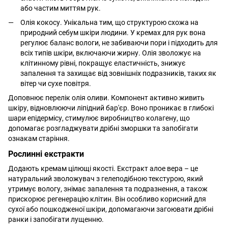
або частим миттям рук.
Олія кокосу. Унікальна тим, що структурою схожа на
природний себум шкіри людини. У кремах для рук вона
регулює баланс вологи, не забиваючи пори і підходить для
всіх типів шкіри, включаючи жирну. Олія зволожує на
клітинному рівні, покращує еластичність, знижує
запалення та захищає від зовнішніх подразників, таких як
вітер чи сухе повітря.
Доповнює перелік олія оливи. Компонент активно живить
шкіру, відновлюючи ліпідний бар'єр. Воно проникає в глибокі
шари епідермісу, стимулює виробництво колагену, що
допомагає розгладжувати дрібні зморшки та запобігати
ознакам старіння.
Рослинні екстракти
Додають кремам цілющі якості. Екстракт алое вера – це
натуральний зволожувач з гелеподібною текстурою, який
утримує вологу, знімає запалення та подразнення, а також
прискорює регенерацію клітин. Він особливо корисний для
сухої або пошкодженої шкіри, допомагаючи загоювати дрібні
ранки і запобігати лущенню.