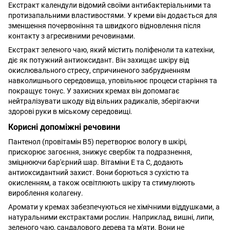
Екстракт календули відомий своїми антибактеріальними та
протизапальними властивостями. У креми він додається для
зменшення почервоніння та швидкого відновлення після
контакту з агресивними речовинами.
Екстракт зеленого чаю, який містить поліфеноли та катехіни,
діє як потужний антиоксидант. Він захищає шкіру від
окислювального стресу, спричиненого забрудненням
навколишнього середовища, уповільнює процеси старіння та
покращує тонус. У захисних кремах він допомагає
нейтралізувати шкоду від вільних радикалів, зберігаючи
здорові руки в міському середовищі.
Корисні допоміжні речовини
Пантенол (провітамін B5) перетворює вологу в шкірі,
прискорює загоєння, знижує свербіж та подразнення,
зміцнюючи бар'єрний шар. Вітаміни E та C, додають
антиоксидантний захист. Вони борються з сухістю та
окисленням, а також освітлюють шкіру та стимулюють
вироблення колагену.
Аромати у кремах забезпечуються не хімічними віддушками, а
натуральними екстрактами рослин. Наприклад, вишні, липи,
зеленого чаю, сандалового дерева та м'яти. Вони не