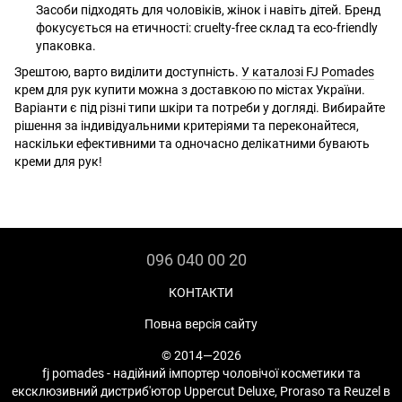
Засоби підходять для чоловіків, жінок і навіть дітей. Бренд
фокусується на етичності: cruelty-free склад та eco-friendly
упаковка.
Зрештою, варто виділити доступність.
У каталозі FJ Pomades
крем для рук купити можна з доставкою по містах України.
Варіанти є під різні типи шкіри та потреби у догляді. Вибирайте
рішення за індивідуальними критеріями та переконайтеся,
наскільки ефективними та одночасно делікатними бувають
креми для рук!
096 040 00 20
КОНТАКТИ
Повна версія сайту
© 2014—2026
fj pomades - надійний імпортер чоловічої косметики та
ексклюзивний дистриб'ютор Uppercut Deluxe, Proraso та Reuzel в