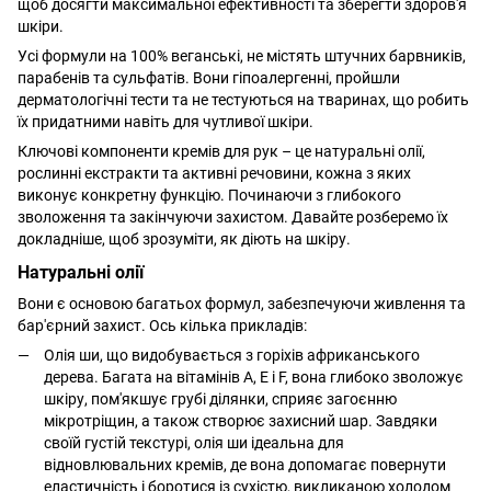
щоб досягти максимальної ефективності та зберегти здоров'я
шкіри.
Усі формули на 100% веганські, не містять штучних барвників,
парабенів та сульфатів. Вони гіпоалергенні, пройшли
дерматологічні тести та не тестуються на тваринах, що робить
їх придатними навіть для чутливої шкіри.
Ключові компоненти кремів для рук – це натуральні олії,
рослинні екстракти та активні речовини, кожна з яких
виконує конкретну функцію. Починаючи з глибокого
зволоження та закінчуючи захистом. Давайте розберемо їх
докладніше, щоб зрозуміти, як діють на шкіру.
Натуральні олії
Вони є основою багатьох формул, забезпечуючи живлення та
бар'єрний захист. Ось кілька прикладів:
Олія ши, що видобувається з горіхів африканського
дерева. Багата на вітамінів A, E і F, вона глибоко зволожує
шкіру, пом'якшує грубі ділянки, сприяє загоєнню
мікротріщин, а також створює захисний шар. Завдяки
своїй густій текстурі, олія ши ідеальна для
відновлювальних кремів, де вона допомагає повернути
еластичність і боротися із сухістю, викликаною холодом