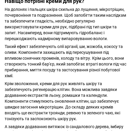
Навіщо потрібні креми для рук?
На долонях і пальцях шкіра схильна до лущення, мікротріщин,
почервоніння та подразнення. Щоб запобігти таким наслідкам
та забезпечити гладкість, необхідно регулярно
використовувати креми для рук, підібрані під тип шкіри та
запит. Насамперед, вони підтримують гідробаланс і
перешкоджають надмірному випаровуванню вологи.
Такий ефект забезпечують олії арганії, ши, жожоба, кокосу та
оливи. Компоненти захищають від пересушування під
впливом сонячних променів, холоду та вітру. Крім цього, вони
створюють тонкий бар'єр, який запобігає втраті вологи під час
прибирання, миття посуду та застосування різної побутової
хімії.
Крім зволоження, креми для рук живлять шкіру та
забезпечують регенерацію клітин. Вона можлива завдяки
додаванню екстрактів льону, ромашки та календули.
Компоненти стимулюють оновлення клітин, що забезпечує
швидке загоєння мікротріщин. До складу деяких кремів
входять ще екстракти троянди, ревеню та зеленого чаю, які
тонізують та заспокоюють шкіру рук.
А завдяки додаванню витяжок із сандалового дерева, імбиру