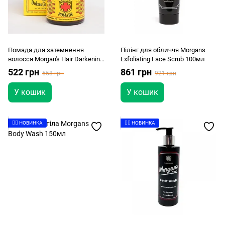
Помада для затемнення
Пілінг для обличчя Morgans
волосся Morgan's Hair Darkening
Exfoliating Face Scrub 100мл
Pomade 100 г
522 грн
861 грн
558 грн
921 грн
У кошик
У кошик
👉🏻 НОВИНКА
👉🏻 НОВИНКА