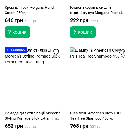
Крем для рук Morgans Hand
Кишеньковий віск для
Cream 250мл
стайлінгу вус Morgans Pocket
Sized Moustache Styling Wax 15г
646 грн
222 грн
691 грн
237 грн
У кошик
У кошик
👉🏻 НОВИНКА
Помада для стилізації Morgan’s
Шампунь American Crew 3 IN 1
Styling Pomade Slick Extra Firm
Tea Tree Shampoo 450 мл
Hold 100 g
652 грн
768 грн
697 грн
821 грн