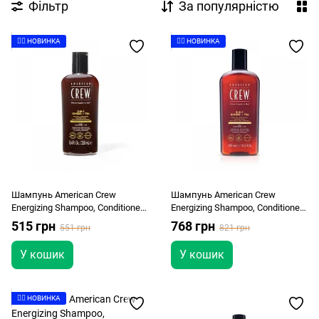
Фільтр
За популярністю
👉🏻 НОВИНКА
👉🏻 НОВИНКА
Шампунь American Crew
Шампунь American Crew
Energizing Shampoo, Conditioner
Energizing Shampoo, Conditioner
and Body wash Ginger Tea 250мл
and Body wash Ginger Tea 450мл
515 грн
768 грн
551 грн
821 грн
У кошик
У кошик
👉🏻 НОВИНКА