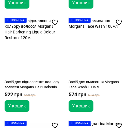
У кошик
У кошик
👉🏻 НОВИНКА
👉🏻 НОВИНКА
Засіб для відновлення кольору
Засіб для вмивання Morgans
волосся Morgans Hair Darkening
Face Wash 100мл
Liquid Colour Restorer 120мл
522 грн
574 грн
558 грн
614 грн
У кошик
У кошик
👉🏻 НОВИНКА
👉🏻 НОВИНКА