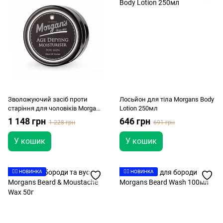
Зволожуючий засіб проти
Лосьйон для тіла Morgans Body
старіння для чоловіків Morgans
Lotion 250мл
Age Defying Moisturiser For Men
1 148 грн
646 грн
1 228 грн
691 грн
У кошик
У кошик
👉🏻 НОВИНКА
👉🏻 НОВИНКА