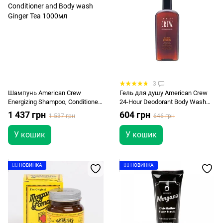
3
Шампунь American Crew
Гель для душу American Crew
Energizing Shampoo, Conditioner
24-Hour Deodorant Body Wash
and Body wash Ginger Tea
450 мл
1 437 грн
604 грн
1 537 грн
646 грн
1000мл
У кошик
У кошик
👉🏻 НОВИНКА
👉🏻 НОВИНКА