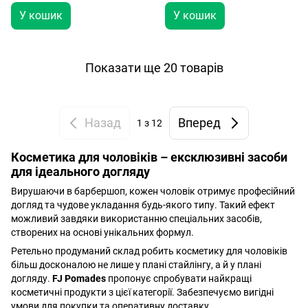
У кошик
У кошик
Показати ще 20 товарів
Назад
Вперед
1
з 12
Косметика для чоловіків – ексклюзивні засоби
для ідеального догляду
Вирушаючи в барбершоп, кожен чоловік отримує професійний
догляд та чудове укладання будь-якого типу. Такий ефект
можливий завдяки використанню спеціальних засобів,
створених на основі унікальних формул.
Ретельно продуманий склад робить косметику для чоловіків
більш досконалою не лише у плані стайлінгу, а й у плані
догляду.
FJ Pomades
пропонує спробувати найкращі
косметичні продукти з цієї категорії. Забезпечуємо вигідні
умови для покупки та оперативну доставку.