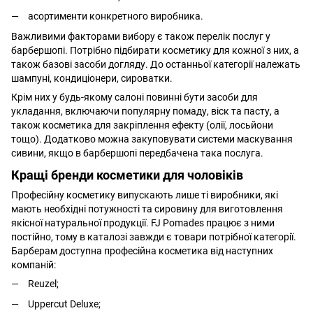
асортименти конкретного виробника.
Важливими факторами вибору є також перелік послуг у
барбершопі. Потрібно підбирати косметику для кожної з них, а
також базові засоби догляду. До останньої категорії належать
шампуні, кондиціонери, сироватки.
Крім них у будь-якому салоні повинні бути засоби для
укладання, включаючи популярну помаду, віск та пасту, а
також косметика для закріплення ефекту (олії, лосьйони
тощо). Додатково можна закуповувати системи маскування
сивини, якщо в барбершопі передбачена така послуга.
Кращі бренди косметики для чоловіків
Професійну косметику випускають лише ті виробники, які
мають необхідні потужності та сировину для виготовлення
якісної натуральної продукції. FJ Pomades працює з ними
постійно, тому в каталозі завжди є товари потрібної категорії.
Барберам доступна професійна косметика від наступних
компаній:
Reuzel;
Uppercut Deluxe;