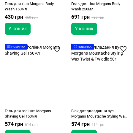
Гель для тіла Morgans Body
Гель для тіла Morgans Body
Wash 150мл
Wash 250мл
430 грн
691 грн
460 грн
739 грн
У кошик
У кошик
👉🏻 НОВИНКА
👉🏻 НОВИНКА
Гель для гоління Morgans
Віск для укладання вус
Shaving Gel 150мл
Morgans Moustache Styling Wax
Twist & Twiddle 50г
574 грн
574 грн
614 грн
614 грн