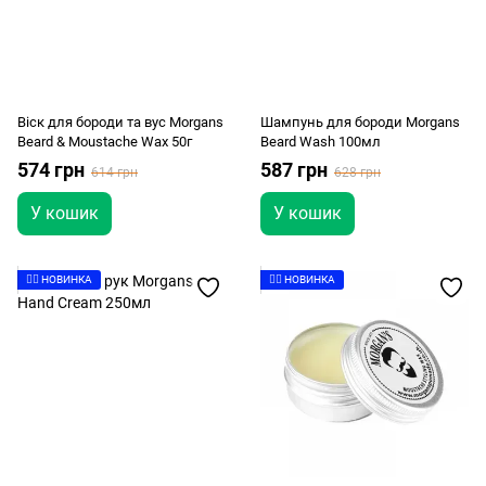
Віск для бороди та вус Morgans
Шампунь для бороди Morgans
Beard & Moustache Wax 50г
Beard Wash 100мл
574 грн
587 грн
614 грн
628 грн
У кошик
У кошик
👉🏻 НОВИНКА
👉🏻 НОВИНКА