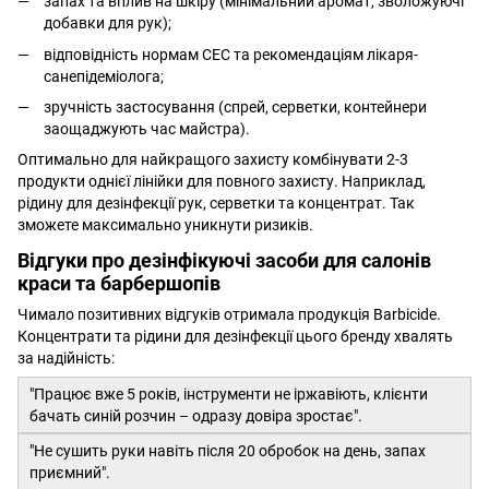
запах та вплив на шкіру (мінімальний аромат, зволожуючі
добавки для рук);
відповідність нормам СЕС та рекомендаціям лікаря-
санепідеміолога;
зручність застосування (спрей, серветки, контейнери
заощаджують час майстра).
Оптимально для найкращого захисту комбінувати 2-3
продукти однієї лінійки для повного захисту. Наприклад,
рідину для дезінфекції рук, серветки та концентрат. Так
зможете максимально уникнути ризиків.
Відгуки про дезінфікуючі засоби для салонів
краси та барбершопів
Чимало позитивних відгуків отримала продукція Barbicide.
Концентрати та рідини для дезінфекції цього бренду хвалять
за надійність:
"Працює вже 5 років, інструменти не іржавіють, клієнти
бачать синій розчин – одразу довіра зростає".
"Не сушить руки навіть після 20 обробок на день, запах
приємний".