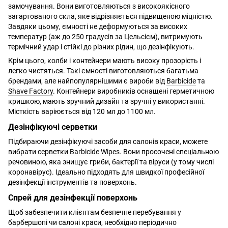
замочування. Вони виготовляються з високоякісного
загартованого скла, яке відрізняється підвищеною міцністю.
Завдяки цьому, ємності не деформуються за високих
температур (аж до 250 градусів за Цельсієм), витримують
термічний удар і стійкі до різних рідин, що дезінфікують.
Крім цього, колби і контейнери мають високу прозорість і
легко чистяться. Такі ємності виготовляються багатьма
брендами, але найпопулярнішими є вироби від
Barbicide
та
Shave Factory
. Контейнери виробників оснащені герметичною
кришкою, мають зручний дизайн та зручні у використанні.
Місткість варіюється від 120 мл до 1100 мл.
Дезінфікуючі серветки
Підбираючи дезінфікуючі засоби для салонів краси, можете
вибрати
серветки Barbicide Wipes
. Вони просочені спеціальною
речовиною, яка знищує гриби, бактерії та віруси (у тому числі
коронавірус). Ідеально підходять для швидкої професійної
дезінфекції інструментів та поверхонь.
Спрей для дезінфекції поверхонь
Щоб забезпечити клієнтам безпечне перебування у
барбершопі чи салоні краси, необхідно періодично