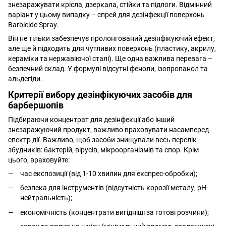
знезаражувати крісла, дзеркала, стійки та підлоги. Відмінний
варіант у цьому випадку – спрей для дезінфекції поверхонь
Barbicide Spray
.
Він не тільки забезпечує пролонгований дезінфікуючий ефект,
але ще й підходить для чутливих поверхонь (пластику, акрилу,
кераміки та нержавіючої сталі). Ще одна важлива перевага –
безпечний склад. У формулі відсутні феноли, ізопропанол та
альдегіди.
Критерії вибору дезінфікуючих засобів для
барбершопів
Підбираючи концентрат для дезінфекції або інший
знезаражуючий продукт, важливо враховувати насамперед
спектр дії. Важливо, щоб засоби знищували весь перелік
збудників: бактерій, вірусів, мікроорганізмів та спор. Крім
цього, враховуйте:
час експозиції (від 1-10 хвилин для експрес-обробки);
безпека для інструментів (відсутність корозії металу, рН-
нейтральність);
економічність (концентрати вигідніші за готові розчини);