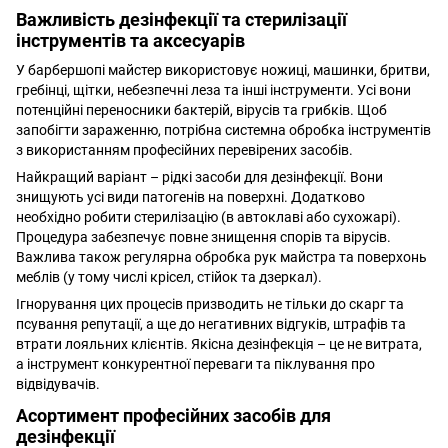
Важливість дезінфекції та стерилізації
інструментів та аксесуарів
У барбершопі майстер використовує ножиці, машинки, бритви,
гребінці, щітки, небезпечні леза та інші інструменти. Усі вони
потенційні переносники бактерій, вірусів та грибків. Щоб
запобігти зараженню, потрібна системна обробка інструментів
з використанням професійних перевірених засобів.
Найкращий варіант – рідкі засоби для дезінфекції. Вони
знищують усі види патогенів на поверхні. Додатково
необхідно робити стерилізацію (в автоклаві або сухожарі).
Процедура забезпечує повне знищення спорів та вірусів.
Важлива також регулярна обробка рук майстра та поверхонь
меблів (у тому числі крісел, стійок та дзеркал).
Ігнорування цих процесів призводить не тільки до скарг та
псування репутації, а ще до негативних відгуків, штрафів та
втрати лояльних клієнтів. Якісна дезінфекція – це не витрата,
а інструмент конкурентної переваги та піклування про
відвідувачів.
Асортимент професійних засобів для
дезінфекції