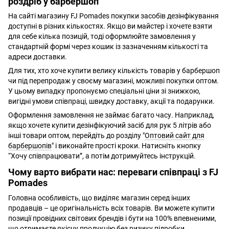
роздріб у барбершоп
На сайті магазину FJ Pomades покупки засобів дезінфікування
доступні в різних кількостях. Якщо ви майстер і хочете взяти
для себе кілька позицій, тоді оформлюйте замовлення у
стандартній формі через кошик із зазначенням кількості та
адреси доставки.
Для тих, хто хоче купити велику кількість товарів у барбершоп
чи під перепродаж у своєму магазині, можливі покупки оптом.
У цьому випадку пропонуємо спеціальні ціни зі знижкою,
вигідні умови співпраці, швидку доставку, акції та подарунки.
Оформлення замовлення не займає багато часу. Наприклад,
якщо хочете купити дезінфікуючий засіб для рук 5 літрів або
інші товари оптом, перейдіть до розділу "
Оптовий сайт для
барбершопів
" і виконайте прості кроки. Натисніть кнопку
“Хочу співпрацювати”, а потім дотримуйтесь інструкцій.
Чому варто вибрати нас: переваги співпраці з FJ
Pomades
Головна особливість, що виділяє магазин серед інших
продавців – це оригінальність всіх товарів. Ви можете купити
позиції провідних світових брендів і бути на 100% впевненими,
що отримаєте якісну продукцію без ризику підробки.