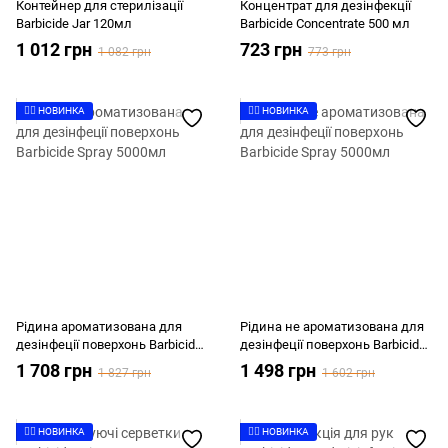
Контейнер для стерилізації
Концентрат для дезінфекції
Barbicide Jar 120мл
Barbicide Concentrate 500 мл
1 012 грн
723 грн
1 082 грн
773 грн
👉🏻 НОВИНКА
👉🏻 НОВИНКА
Рідина ароматизована для
Рідина не ароматизована для
дезінфеції поверхонь Barbicide
дезінфеції поверхонь Barbicide
Spray 5000мл
Spray 5000мл
1 708 грн
1 498 грн
1 827 грн
1 602 грн
👉🏻 НОВИНКА
👉🏻 НОВИНКА