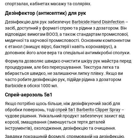
спортзалах, кабінетах масажу та соляріях.
Дезінфектор (антисептик) для рук
Дезінфекцію для рук забезпечує
Barbicide Hand Disinfection
–
засіб, доступний у форматі спрею та рідини з дозатором. Він
відповідає вимогам ВООЗ, а також стандартам промислової,
медичної та харчової промисловості. Основним компонентом
є етанол (знищує вірус, бактерії і навіть коронавірус), а
доповнює його алое вера та спеціальні антимікробні сполуки.
Формула дозволяє швидко очистити шкіру рук майстра перед
процедурами, але без пересушування. Текстура легка та
вбирається швидко, не залишаючи липку плівку. Якщо ви
часто робите дезінфекцію рук, підійде рідина з дозатором
Barbicide в обсязі 1000 мл.
Спрей-аерозоль 5в1
Якщо потрібно щось більше, ніж дезінфікуючий засіб для
обробки поверхонь, тоді
спрей 5в1 Barberito Clipper Spray
–
чудове рішення. Унікальний продукт забезпечує захист від
корозії, змащування (зменшується тертя деталей
інструментів), охолодження, дезінфекцію та очищення.
Завдяки покращеній формулі, спрямованій на дезінфекцію,