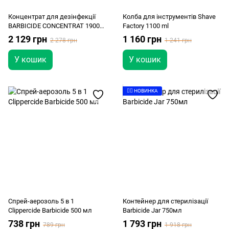
Концентрат для дезінфекції
Колба для інструментів Shave
BARBICIDE CONCENTRAT 1900
Factory 1100 ml
мл
2 129 грн
1 160 грн
2 278 грн
1 241 грн
У кошик
У кошик
👉🏻 НОВИНКА
Спрей-аерозоль 5 в 1
Контейнер для стерилізації
Clippercide Barbicide 500 мл
Barbicide Jar 750мл
738 грн
1 793 грн
789 грн
1 918 грн