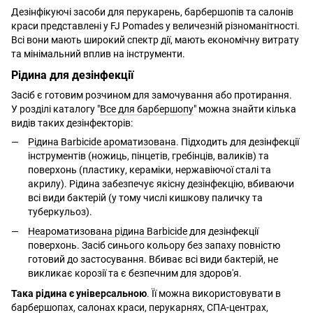
Дезінфікуючі засоби для перукарень, барбершопів та салонів
краси представлені у FJ Pomades у величезній різноманітності.
Всі вони мають широкий спектр дії, мають економічну витрату
та мінімальний вплив на інструменти.
Рідина для дезінфекції
Засіб є готовим розчином для замочування або протирання.
У розділі каталогу "
Все для барбершопу
" можна знайти кілька
видів таких дезінфекторів:
Рідина Barbicide ароматизована
. Підходить для дезінфекції
інструментів (ножиць, пінцетів, гребінців, валиків) та
поверхонь (пластику, кераміки, нержавіючої сталі та
акрилу). Рідина забезпечує якісну дезінфекцію, вбиваючи
всі види бактерій (у тому числі кишкову паличку та
туберкульоз).
Неароматизована рідина Barbicide
для дезінфекції
поверхонь. Засіб синього кольору без запаху повністю
готовий до застосування. Вбиває всі види бактерій, не
викликає корозії та є безпечним для здоров'я.
Така рідина є універсальною
. Її можна використовувати в
барбершопах, салонах краси, перукарнях, СПА-центрах,