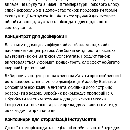
видалення бруду та зниження температури ножового блоку,
спрей-аерозоль 5 в 1 допомагає також продовжити термін
експлуатації інструментів. Він також зручний для експрес-
обробки, заощаджує час та підходять для щоденного
застосування.
Концентрат для дезінфекції
Багатьом відомо дезинфікуючий засіб аламінол, який є
насиченим концентратом. Але більш вигідною та якісною
альтернативою є
Barbicide Concentrate
. Продукт також
виготовляється у форматі концентрату, але ефект набагато
ширший і триваліший.
Вибираючи концентрат, важливо пам'ятати про особливості
його використання з метою дезінфекції. У засобу Barbicide
Concentrate економічна витрата, оскільки його потрібно
розводити з водою. Виробник рекомендує пропорції 1:16.
Обробляти готовим розчином для дезінфекції можна
інструменти, поверхні та різне приладдя за винятком тих, у
яких медичне призначення.
Контейнери для стерилізації інструментів
До цієї категорії входять спеціальні колби та контейнери для