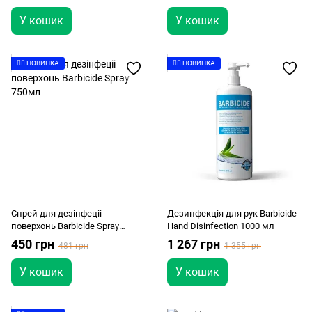
У кошик
У кошик
👉🏻 НОВИНКА
👉🏻 НОВИНКА
Спрей для дезінфеціі
Дезинфекція для рук Barbicide
поверхонь Barbicide Spray
Hand Disinfection 1000 мл
750мл
450 грн
1 267 грн
481 грн
1 355 грн
У кошик
У кошик