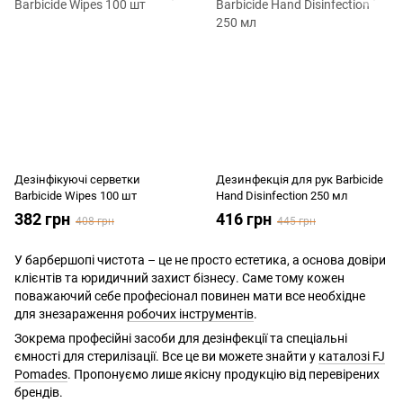
Дезінфікуючі серветки
Дезинфекція для рук Barbicide
Barbicide Wipes 100 шт
Hand Disinfection 250 мл
382 грн
416 грн
408 грн
445 грн
У барбершопі чистота – це не просто естетика, а основа довіри
клієнтів та юридичний захист бізнесу. Саме тому кожен
поважаючий себе професіонал повинен мати все необхідне
для знезараження
робочих інструментів
.
Зокрема професійні засоби для дезінфекції та спеціальні
ємності для стерилізації. Все це ви можете знайти у
каталозі FJ
Pomades
. Пропонуємо лише якісну продукцію від перевірених
брендів.