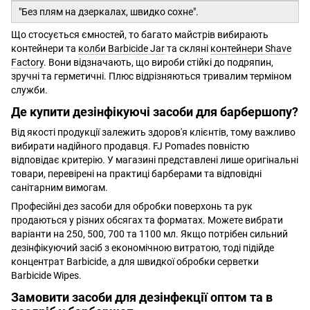
"Без плям на дзеркалах, швидко сохне".
Що стосується ємностей, то багато майстрів вибирають
контейнери та
колби Barbicide Jar
та скляні
контейнери Shave
Factory
. Вони відзначають, що вироби стійкі до подряпин,
зручні та герметичні. Плюс відрізняються тривалим терміном
служби.
Де купити дезінфікуючі засоби для барбершопу?
Від якості продукції залежить здоров'я клієнтів, тому важливо
вибирати надійного продавця. FJ Pomades повністю
відповідає критерію. У магазині представлені лише оригінальні
товари, перевірені на практиці барберами та відповідні
санітарним вимогам.
Професійні дез засоби для обробки поверхонь та рук
продаються у різних обсягах та форматах. Можете вибрати
варіанти на 250, 500, 700 та 1100 мл. Якщо потрібен сильний
дезінфікуючий засіб з економічною витратою, тоді підійде
концентрат Barbicide, а для швидкої обробки серветки
Barbicide Wipes.
Замовити засоби для дезінфекції оптом та в