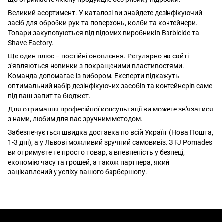
Великий асортимент. У каталозі ви знайдете дезінфікуючий
засіб для обробки рук та поверхонь, колби та контейнери.
Товари закуповуються від відомих виробників Barbicide та
Shave Factory.
Ще один плюс – постійні оновлення. Регулярно на сайті
з'являються новинки з покращеними властивостями.
Команда допомагає із вибором. Експерти підкажуть
оптимальний набір дезінфікуючих засобів та контейнерів саме
під ваш запит та бюджет.
Для отримання професійної консультації ви можете
зв'язатися
з нами
, любим для вас зручним методом.
Забезпечується швидка доставка по всій Україні (Нова Пошта,
1-3 дні), а у Львові можливий зручний самовивіз. З FJ Pomades
ви отримуєте не просто товар, а впевненість у безпеці,
економію часу та грошей, а також партнера, який
зацікавлений у успіху вашого барбершопу.