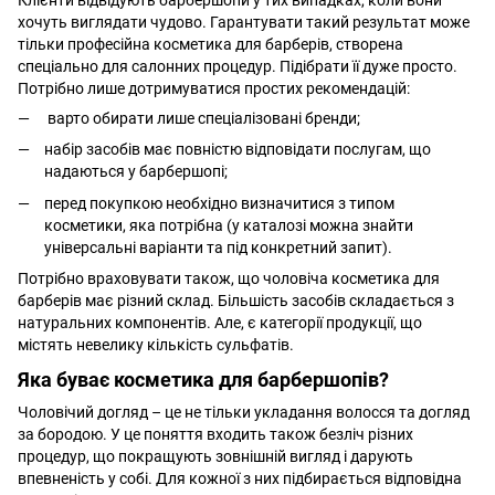
хочуть виглядати чудово. Гарантувати такий результат може
тільки професійна косметика для барберів, створена
спеціально для салонних процедур. Підібрати її дуже просто.
Потрібно лише дотримуватися простих рекомендацій:
варто обирати лише спеціалізовані бренди;
набір засобів має повністю відповідати послугам, що
надаються у барбершопі;
перед покупкою необхідно визначитися з типом
косметики, яка потрібна (у каталозі можна знайти
універсальні варіанти та під конкретний запит).
Потрібно враховувати також, що чоловіча косметика для
барберів має різний склад. Більшість засобів складається з
натуральних компонентів. Але, є категорії продукції, що
містять невелику кількість сульфатів.
Яка буває косметика для барбершопів?
Чоловічий догляд – це не тільки укладання волосся та догляд
за бородою. У це поняття входить також безліч різних
процедур, що покращують зовнішній вигляд і дарують
впевненість у собі. Для кожної з них підбирається відповідна