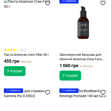
👉🏻 НОВИНКА
4
Паста American Crew Fiber 50 г
Зволожуючий бальзам для
обличчя American Crew Face
455 грн
486 грн
Balm SPF15 170 мл
1 060 грн
1 134 грн
У кошик
У кошик
👉🏻 НОВИНКА
👉🏻 НОВИНКА