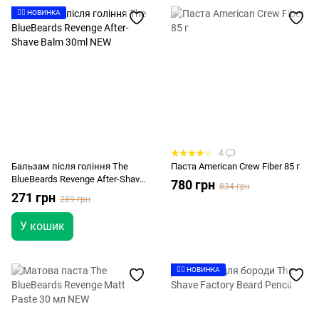
👉🏻 НОВИНКА
4
Бальзам після гоління The
Паста American Crew Fiber 85 г
BlueBeards Revenge After-Shave
780 грн
834 грн
Balm 30ml NEW
271 грн
289 грн
У кошик
👉🏻 НОВИНКА