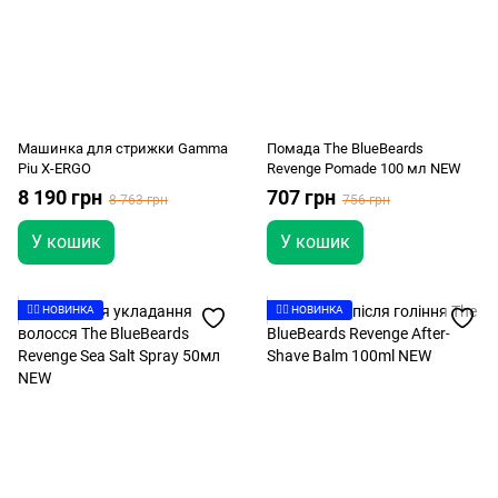
Машинка для стрижки Gamma
Помада The BlueBeards
Piu X-ERGO
Revenge Pomade 100 мл NEW
8 190 грн
707 грн
8 763 грн
756 грн
У кошик
У кошик
👉🏻 НОВИНКА
👉🏻 НОВИНКА