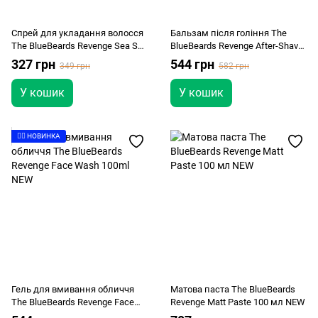
Спрей для укладання волосся
Бальзам після гоління The
The BlueBeards Revenge Sea Salt
BlueBeards Revenge After-Shave
Spray 50мл NEW
Balm 100ml NEW
327 грн
544 грн
349 грн
582 грн
У кошик
У кошик
👉🏻 НОВИНКА
Гель для вмивання обличчя
Матова паста The BlueBeards
The BlueBeards Revenge Face
Revenge Matt Paste 100 мл NEW
Wash 100ml NEW