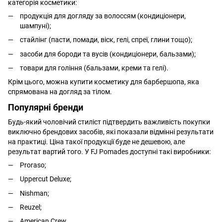
категорія косметики:
продукція для догляду за волоссям (кондиціонери,
шампуні);
стайлінг (пасти, помади, віск, гелі, спреї, глини тощо);
засоби для бороди та вусів (кондиціонери, бальзами);
товари для гоління (бальзами, креми та гелі).
Крім цього, можна купити косметику для барбершопа, яка
спрямована на догляд за тілом.
Популярні бренди
Будь-який чоловічий стиліст підтвердить важливість покупки
виключно брендових засобів, які показали відмінні результати
на практиці. Ціна такої продукції буде не дешевою, але
результат вартий того. У FJ Pomades доступні такі виробники:
Proraso;
Uppercut Deluxe;
Nishman;
Reuzel;
American Crew.