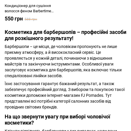
Кондиціонер для сушіння
волосся феном Barbertime
Second Phase Conditioner (Hair &
550 грн
588 грн
Beard Conditioner) 400 мл
Косметика для барбершопів – професійні засоби
для розкішного результату!
Барбершопи – це місця, де чоловікам пропонують не лише
приємну атмосферу, а й висококласний сервіс. Це
проявляється у кожній деталі, починаючи з відношення
майстрів та закінчуючи інструментами. Особливої уваги
заслуговує косметика для барбершопів, яка включає тільки
спеціалізовані лінійки засобів.
Їхнє застосування гарантує бажаний результат, а також
забезпечує професійний догляд. З вибором та покупкою такої
косметики допоможе інтернет-магазин FJ Pomades. Тут
представлені всі потрібні категорії салонних засобів від
провідних світових брендів.
На що звернути увагу при виборі чоловічої
косметики?
Клієнти відвідують барбершопи у тих випадках, коли вони