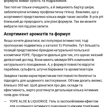
формула знімає сухість та подразнення.
Такі гелі не тільки очищають, а й зміцнюють бар'єр шкіри,
забезпечуючи інтимну профілактичну гігієну. Важливо, що у
асортименті представлено кілька видів таких засобів. В усіх pH
близький до природного, але різні формули. Так ви можете
вибрати гелі під різні запити.
Асортимент ароматів та формул
Якщо хочете дізнатися, які популярні інтимні гелі, тоді
пропонуємо подивитись у каталог FJ Pomades. Тут більшість
позицій представлено брендом натуральної польської
косметики YOPE. Продукти ідеальні для тих, хто шукає якісний
делікатний догляд. Вони мають мінімум 98% компонентів
натурального походження. А, у формулі повністю відсутні
парабени, сульфати, штучні барвники та ароматизатори.
Завдяки таким характеристикам гелі повністю безпечні та
підходять для щоденного застосування. Об'єми досить великі,
близько 300 мл. Щоб дізнатися про дію, склади та
ефективність, варто розглянути детальніше кілька інтимних
гелів для гігієни:
YOPE ALOE & LIQUORICE. Гель із заспокійливим ефектом
для щоденного інтимного очищення із ніжним трав'яним