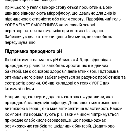
Крім цього, у гелях використовуються пробіотики. Вони
швидко відновлюють мікрофлору, що ідеально для днів із
підвищеною активністю або після спорту. Гідрофільний гель
YOPE VELVET SMOOTHNESS на масляній основі
перетворюється на емульсію при контакті з водою.
Забезпечує делікатне очищення без мила, що запобігає
пересушуванню.
Підтримка природного pH
Якісні інтимні гелі мають pH близько 4-5, що відповідає
природному рівню та запобігає зростанню шкідливих
бактерій. Це є основою здоров'я делікатних зон. Підтримка
оптимального рівня забезпечується за рахунок пробіотиків та
екстрактів рослин. Обидві складові є у гелях YOPE для
інтимної гігієни.
Наприклад, експерти додають екстракт журавлини, яка
природно балансує мікрофлору. Доповнюється компонент
витяжкою з герані, яка має антисептичні властивості. Разом
компоненти нормалізують pH. Таким чином підтримується
природне слабокисле середовище, що перешкоджає
розмноженню грибків та шкідливих бактерій. Додатково