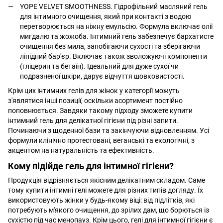
YOPE VELVET SMOOTHNESS. Гідрофільний масляний гель
для інтимного очищення, який при контакті з водою
перетворюється на ніжну емульсію. Формула включає олії
мигдалю та жожоба. Інтимний гель забезпечує бархатисте
очищення без мила, запобігаючи сухості та зберігаючи
ліпідний бар'єр. Включає також зволожуючі компоненти
(гліцерин та бетаїн). Ідеальний для дуже сухої чи
подразненої шкіри, дарує відчуття шовковистості.
Крім цих інтимних гелів для жінок у категорії можуть
з'являтися інші позиції, оскільки асортимент постійно
поповнюється. Завдяки такому підходу зможете купити
інтимний гель для делікатної гігієни під різні запити.
Починаючи з щоденної бази та закінчуючи відновленням. Усі
формули клінічно протестовані, веганські та екологічні, з
акцентом на натуральність та ефективність.
Кому підійде гель для інтимної гігієни?
Продукція відрізняється якісним делікатним складом. Саме
тому купити інтимні гелі можете для різних типів догляду. Їх
використовують жінки у будь-якому віці: від підлітків, які
потребують м'якого очищення, до зрілих дам, що борються із
сухістю під час менопауз. Крім цього, гелі для інтимної гігієни є