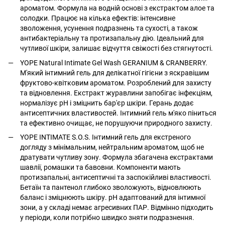
ароматом. Формула на водній основі з екстрактом алое та
солодки. Працює на кілька ефектів: інтенсивне
зволоження, усунення подразнень та сухості, а також
антибактеріальну та протизапальну дію. Ідеальний для
чутливої шкіри, залишає відчуття свіжості без стягнутості.
YOPE Natural Intimate Gel Wash GERANIUM & CRANBERRY.
М'який інтимний гель для делікатної гігієни з яскравішим
фруктово-квітковим ароматом. Розроблений для захисту
та відновлення. Екстракт журавлини запобігає інфекціям,
нормалізує pH і зміцнить бар'єр шкіри. Герань додає
антисептичних властивостей. Інтимний гель м'яко піниться
та ефективно очищає, не порушуючи природного захисту.
YOPE INTIMATE S.O.S. Інтимний гель для екстреного
догляду з мінімальним, нейтральним ароматом, щоб не
дратувати чутливу зону. Формула збагачена екстрактами
шавлії, ромашки та бавовни. Компоненти мають
протизапальні, антисептичні та заспокійливі властивості.
Бетаїн та пантенол глибоко зволожують, відновлюють
баланс і зміцнюють шкіру. pH адаптований для інтимної
зони, а у складі немає агресивних ПАР. Відмінно підходить
у періоди, коли потрібно швидко зняти подразнення.