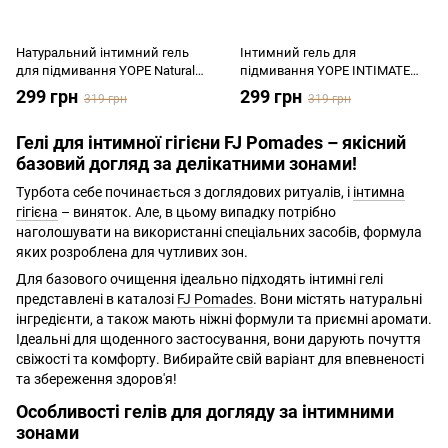
Натуральний інтимний гель
Інтимний гель для
для підмивання YOPE Natural
підмивання YOPE INTIMATE
Intimate Gel Wash ALOE &
S.O.S. 300мл
299 грн
299 грн
319 грн
319 грн
LIQUORICE 300мл
Гелі для інтимної гігієни FJ Pomades – якісний
базовий догляд за делікатними зонами!
Турбота себе починається з доглядових ритуалів, і
інтимна
гігієна
– виняток. Але, в цьому випадку потрібно
наголошувати на використанні спеціальних засобів, формула
яких розроблена для чутливих зон.
Для базового очищення ідеально підходять інтимні гелі
представлені в каталозі
FJ Pomades
. Вони містять натуральні
інгредієнти, а також мають ніжні формули та приємні аромати.
Ідеальні для щоденного застосування, вони дарують почуття
свіжості та комфорту. Вибирайте свій варіант для впевненості
та збереження здоров'я!
Особливості гелів для догляду за інтимними
зонами