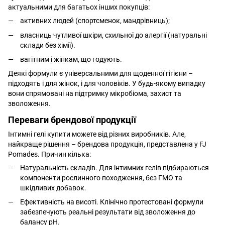
актуальними для багатьох інших покупців:
активних людей (спортсменок, мандрівниць);
власниць чутливої шкіри, схильної до алергії (натуральні
склади без хімії).
вагітним і жінкам, що годують.
Деякі формули є універсальними для щоденної гігієни –
підходять і для жінок, і для чоловіків. У будь-якому випадку
вони спрямовані на підтримку мікробіома, захист та
зволоження.
Переваги брендової продукції
Інтимні гелі купити можете від різних виробників. Але,
найкраще рішення – брендова продукція, представлена у FJ
Pomades. Причин кілька:
Натуральність складів. Для інтимних гелів підбираються
компоненти рослинного походження, без ГМО та
шкідливих добавок.
Ефективність на висоті. Клінічно протестовані формули
забезпечують реальні результати від зволоження до
балансу pH.