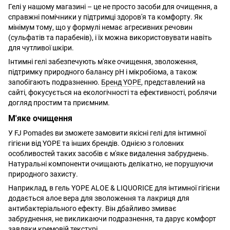
Гелі у нашому магазині – це не просто засоби для очищення, а
справжні помічники у підтримці здоров'я та комфорту. Як
мінімум тому, що у формулі немає агресивних речовин
(сульфатів та парабенів), і їх можна використовувати навіть
для чутливої шкіри.
Інтимні гелі забезпечують м'яке очищення, зволоження,
підтримку природного балансу pH і мікробіома, а також
запобігають подразненню.
Бренд YOPE
, представлений на
сайті, фокусується на екологічності та ефективності, роблячи
догляд простим та приємним.
М'яке очищення
У FJ Pomades ви зможете замовити якісні гелі для інтимної
гігієни від YOPE та інших брендів. Однією з головних
особливостей таких засобів є м'яке видалення забруднень.
Натуральні компоненти очищають делікатно, не порушуючи
природного захисту.
Наприклад, в гель YOPE ALOE & LIQUORICE для інтимної гігієни
додається алое вера для зволоження та лакриця для
антибактеріального ефекту. Він дбайливо змиває
забруднення, не викликаючи подразнення, та дарує комфорт
завдяки кремовій текстурі.