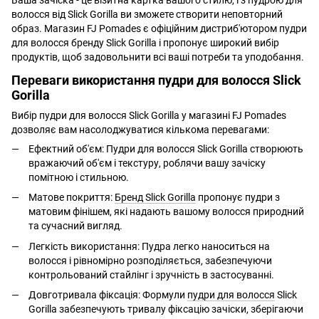
Ваша зачіска - це візитна картка вашого стилю, і з пудрою для
волосся від Slick Gorilla ви зможете створити неповторний
образ. Магазин FJ Pomades є офіційним дистриб'ютором пудри
для волосся бренду Slick Gorilla і пропонує широкий вибір
продуктів, щоб задовольнити всі ваші потреби та уподобання.
Переваги використання пудри для волосся Slick
Gorilla
Вибір пудри для волосся Slick Gorilla у магазині FJ Pomades
дозволяє вам насолоджуватися кількома перевагами:
Ефектний об'єм: Пудри для волосся Slick Gorilla створюють
вражаючий об'єм і текстуру, роблячи вашу зачіску
помітною і стильною.
Матове покриття:
Бренд Slick Gorilla
пропонує пудри з
матовим фінішем, які надають вашому волосся природний
та сучасний вигляд.
Легкість використання: Пудра легко наноситься на
волосся і рівномірно розподіляється, забезпечуючи
контрольований стайлінг і зручність в застосуванні.
Довготривала фіксація: Формули
пудри для волосся
Slick
Gorilla забезпечують тривалу фіксацію зачіски, зберігаючи