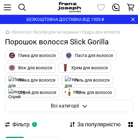
БЕЗКОШТОВНА ДОСТАВКА ВІД 1500 ₴
Волосся
Засоби для укладання
Пудра для волосся
Порошок волосся Slick Gorilla
Глина для волосся
Паста для волосся
Віск для волосся
Крем для волосся
Пінка для волосся
Гель для волосся
Спрей для волосся
Тонік для волосся
Помада для волосся
Пудра для волосся
Всі категорії
Соляний спрей
Фільтр
За популярністю
1