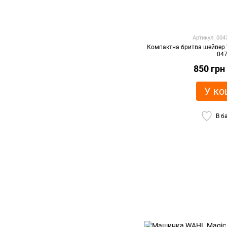
Артикул: 00
Компактна бритва шейвер 
04
850 грн
У ко
В б