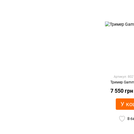
Артикул: 80
Тример Gamm
7 550 грн
У ко
В б