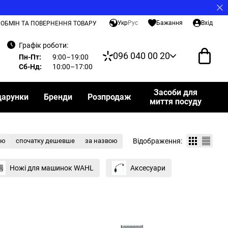
Укр
Рус
Бажання
Вхід
ОБМІН ТА ПОВЕРНЕННЯ ТОВАРУ
Графік роботи:
096 040 00 20
Пн-Пт:
9:00–19:00
Сб-Нд:
10:00–17:00
Засоби для
дарунки
Бренди
Розпродаж
миття посуду
Відображення:
тю
спочатку дешевше
за назвою
Ножі для машинок WAHL
Аксесуари