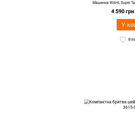
Машинка WAHL Super Tap
4 590 грн
У ко
В б