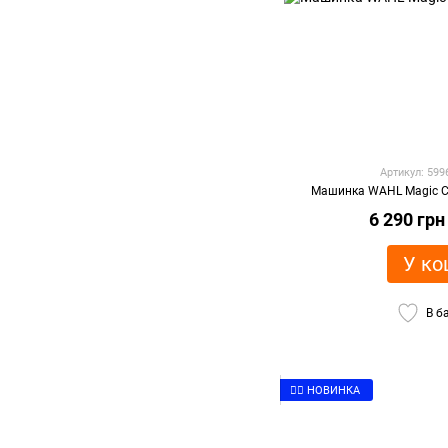
Артикул: 59
Машинка WAHL Magic Cl
6 290 грн
У ко
В б
👉🏻 НОВИНКА