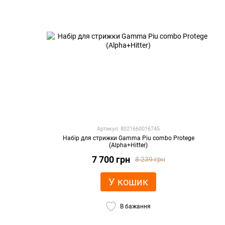
Артикул: 8021660016745
Набір для стрижки Gamma Piu combo Protege
(Alpha+Hitter)
7 700 грн
8 239 грн
У кошик
В бажання