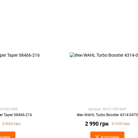
96415031898
Артикул: 4015110014447
r Taper 08466-216
Фен WAHL Turbo Booster 4314-047
2 990 грн
3 520 грн
3 199 грн
шик
У кошик