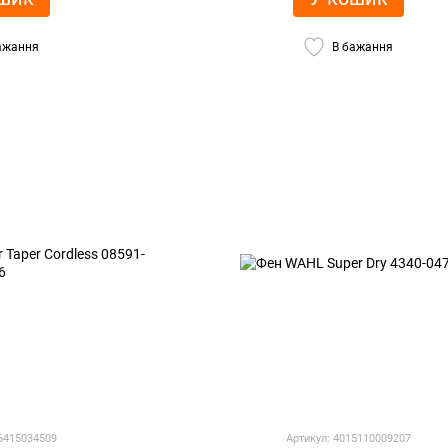
ажання
В бажання
96415034509
Артикул: 4015110009207