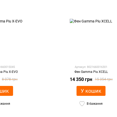
21660015045
Артикул: 8021660016301
a Piu X-EVO
Фен Gamma Piu XCELL
14 350 грн
8 078 грн
15 354 грн
шик
У кошик
ажання
В бажання