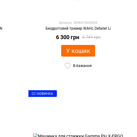
Артикул: 5996415033533
ON
Бездротовий тример WAHL Detailer Li
6 300 грн
6 741 грн
У кошик
В бажання
👉🏻 НОВИНКА