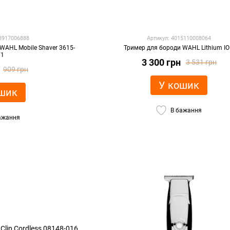
43917006888
Артикул: 4015110008064
WAHL Mobile Shaver 3615-
Тример для бороди WAHL Lithium I
71
3 300 грн
3 531 грн
909 грн
У кошик
шик
В бажання
ажання