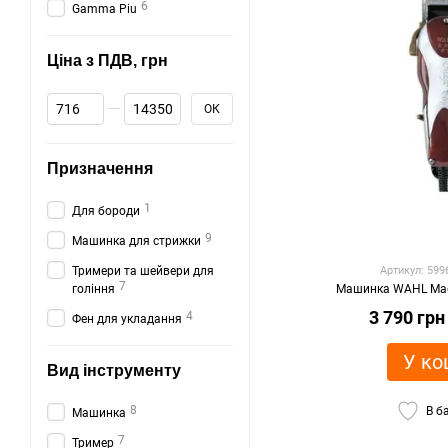
6
Gamma Piu
Ціна з ПДВ, грн
Від Ціна з ПДВ, грн
До Ціна з ПДВ, грн
ОК
Призначення
1
Для бороди
9
Машинка для стрижки
Тримери та шейвери для
Артикул: 59
7
гоління
Машинка WAHL Magi
3 790 грн
4
Фен для укладання
У ко
Вид інструменту
8
В б
Машинка
7
Тример