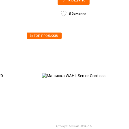
В бажання
👍 ТОП ПРОДАЖІВ
Артикул: 5996415034516