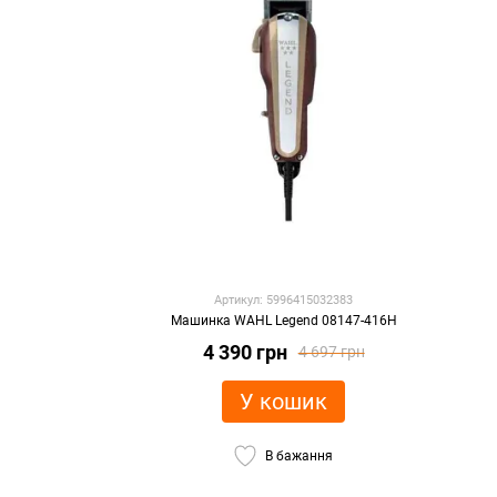
Артикул: 5996415032383
Машинка WAHL Legend 08147-416H
4 390 грн
4 697 грн
У кошик
В бажання