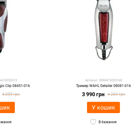
96415032413
Артикул: 5996415033168
c Clip 08451-016
Тример WAHL Detailer 08081-016
3 990 грн
4 055 грн
4 269 грн
шик
У кошик
ажання
В бажання