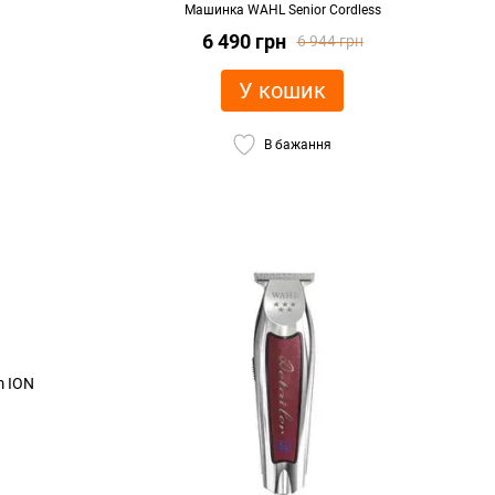
Машинка WAHL Senior Cordless
6 490 грн
6 944 грн
У кошик
В бажання