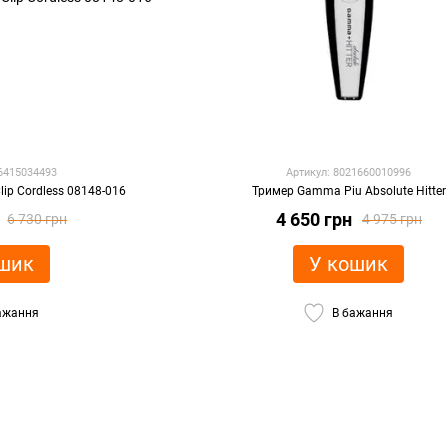
96415034493
Артикул: 8021660010996
ip Cordless 08148-016
Тример Gamma Piu Absolute Hitter
4 650 грн
6 730 грн
4 975 грн
шик
У кошик
ажання
В бажання