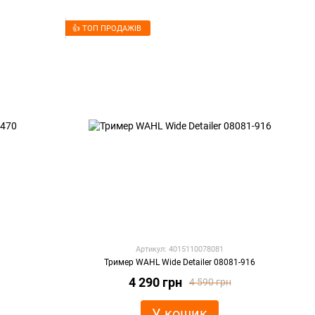
👍 ТОП ПРОДАЖІВ
Артикул: 4015110078081
0
Тример WAHL Wide Detailer 08081-916
4 290 грн
4 590 грн
У кошик