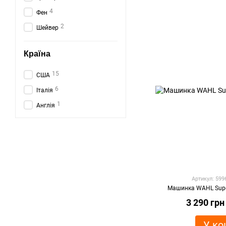
4
Фен
2
Шейвер
Країна
15
США
6
Італія
1
Англія
Артикул: 59
Машинка WAHL Supe
3 290 грн
У ко