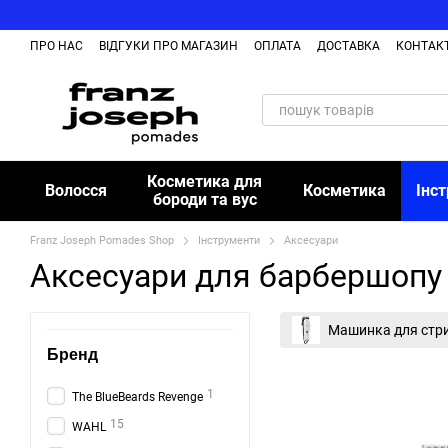
Перейти до основного контенту
ПРО НАС
ВІДГУКИ ПРО МАГАЗИН
ОПЛАТА
ДОСТАВКА
КОНТАК
БЛОГ
Косметика для
Волосся
Косметика
Інс
бороди та вус
Franz Joseph Pomades Shop
Інструменти
Аксесуари
Аксесуари для барбершопу
Машинка для стр
Бренд
1
The BlueBeards Revenge
15
WAHL