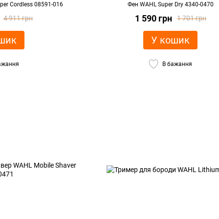
er Cordless 08591-016
Фен WAHL Super Dry 4340-0470
1 590 грн
4 911 грн
1 701 грн
шик
У кошик
ажання
В бажання