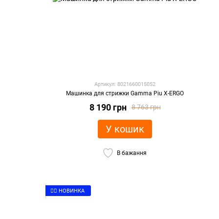
Артикул: 8021660015052
Машинка для стрижки Gamma Piu X-ERGO
8 190 грн
8 763 грн
У кошик
В бажання
👉🏻 НОВИНКА