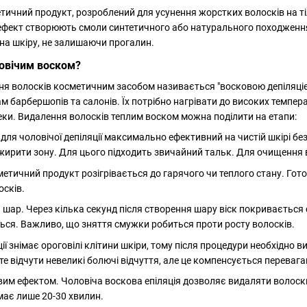
чний продукт, розроблений для усунення жорстких волосків на тілі 
ефект створюють смоли синтетичного або натурального походження.
а шкіру, не залишаючи прогалин.
ловічим воском?
я волосків косметичним засобом називається "восковою депіляцією"
 барбершопів та салонів. Їх потрібно нагрівати до високих темпер
еки. Видалення волосків теплим воском можна поділити на етапи:
к для чоловічої депіляції максимально ефективний на чистій шкірі б
жирити зону. Для цього підходить звичайний тальк. Для очищення 
метичний продукт розігрівається до гарячого чи теплого стану. Го
осків.
 шар. Через кілька секунд після створення шару віск покривається
ься. Важливо, що зняття смужки робиться проти росту волосків.
яції знімає ороговілі клітини шкіри, тому після процедури необхідно
 відчути невеликі болючі відчуття, але це компенсується перевага
им ефектом. Чоловіча воскова епіляція дозволяє видаляти волоски 
ає лише 20-30 хвилин.