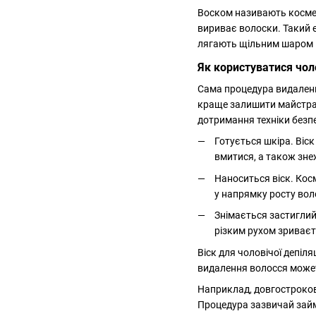
Воском називають космети
вириває волоски. Такий 
лягають щільним шаром н
Як користуватися чо
Сама процедура видаленн
краще залишити майстрам
дотримання техніки безп
Готується шкіра. Віс
вмитися, а також зне
Наноситься віск. Кос
у напрямку росту вол
Знімається застиглий
різким рухом зриваєт
Віск для чоловічої депіл
видалення волосся можете
Наприклад, довгостроков
Процедура зазвичай займ