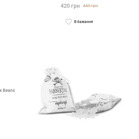
420 грн
449 грн
В бажання