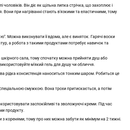
чоловіків. Він діє як щільна липка стрічка, що захоплює і
 Вони при нагріванні стають в'язкими та еластичними, тому
. Можна виконувати її вдома, але є виняток. Гарячі воски
атур, а робота з такими продуктами потребує навичок та
ез шкірного сала, тому спочатку можна прийняти душ або
використовуйте м'який гель для душу чи обличчя.
това рідка консистенція наноситься тонким шаром. Робиться це
 спеціальною смужкою. Вона трохи притискається, а потім
 використовувати заспокійливі та зволожуючі креми. Під час
ми продукту.
з коренями, тому про них можна забути як мінімум на 2 тижні.