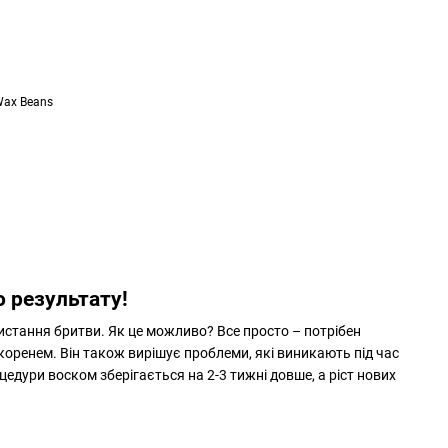
 Wax Beans
о результату!
истання бритви. Як це можливо? Все просто – потрібен
 коренем. Він також вирішує проблеми, які виникають під час
едури воском зберігається на 2-3 тижні довше, а ріст нових