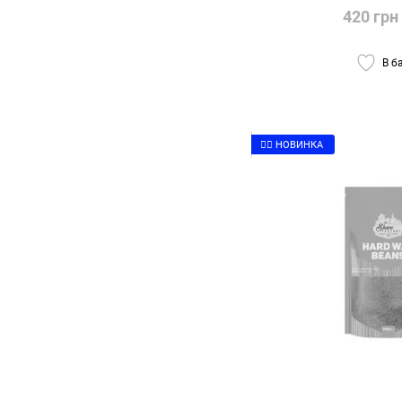
420 грн
В б
👉🏻 НОВИНКА