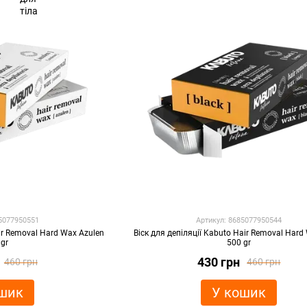
85077950551
Артикул: 8685077950544
air Removal Hard Wax Azulen
Віск для депіляції Kabuto Hair Removal Hard
 gr
500 gr
430 грн
460 грн
460 грн
шик
У кошик