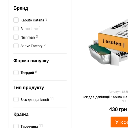
Бренд
3
Kabuto Katana
3
Barbertime
3
Nishman
2
Shave Factory
Форма випуску
8
Твердий
Тип продукту
Артикул: 86
Віск для депіляції Kabuto H
11
Віск для депіляції
500
430 грн
Країна
У ко
11
Туреччина