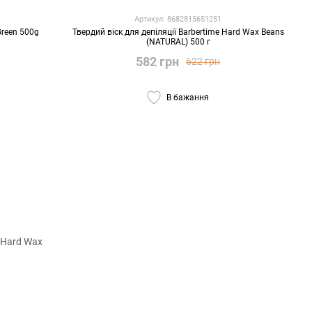
Артикул: 8682815651251
Green 500g
Твердий віск для депіляції Barbertime Hard Wax Beans
(NATURAL) 500 г
582 грн
622 грн
В бажання