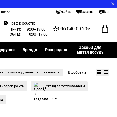
Укр
Рус
Бажання
Вхід
Ще
Графік роботи:
096 040 00 20
Пн-Пт:
9:00–19:00
Сб-Нд:
10:00–17:00
Засоби для
дарунки
Бренди
Розпродаж
миття посуду
Відображення:
тю
спочатку дешевше
за назвою
типерспіранти
Догляд за татуюванням
ла