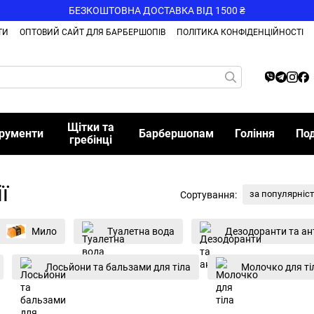
БЕЗКОШТОВНА ДОСТАВКА ВІД 1500 ₴
ТИ
ОПТОВИЙ САЙТ ДЛЯ БАРБЕРШОПІВ
ПОЛІТИКА КОНФІДЕНЦІЙНОСТІ
Щітки та
трументи
Барбершопам
Гоління
По
гребінці
ї
за популярніс
Сортування:
Мило
Туалетна вода
Дезодоранти та ан
Лосьйони та бальзами для тіла
Молочко для ті