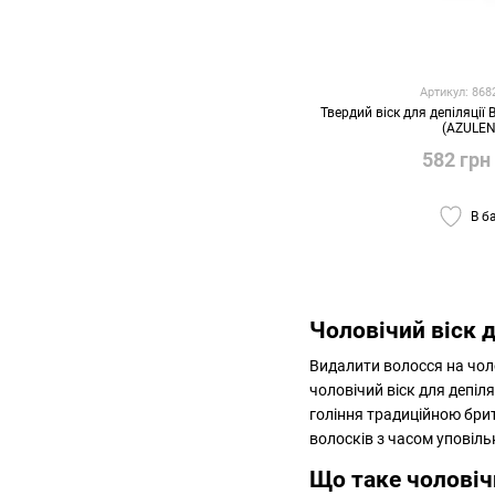
Артикул: 86
Твердий віск для депіляції
(AZULEN
582 грн
В б
Чоловічий віск д
Видалити волосся на чоло
чоловічий віск для депіл
гоління традиційною брит
волосків з часом уповіл
Що таке чоловіч