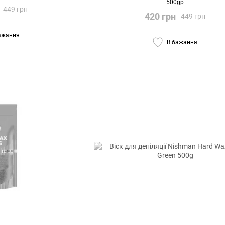
500gр
449 грн
420 грн
449 грн
ажання
В бажання