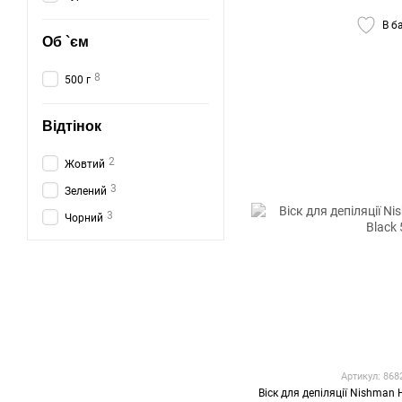
В б
Об `єм
8
500 г
Відтінок
2
Жовтий
3
Зелений
3
Чорний
Артикул: 86
Віск для депіляції Nishman