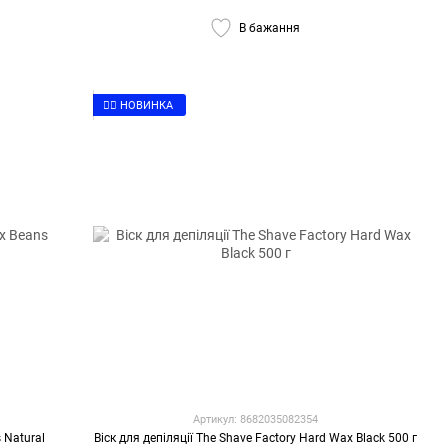
В бажання
👉🏻 НОВИНКА
Артикул: 8682035082354
 Natural
Віск для депіляції The Shave Factory Hard Wax Black 500 г