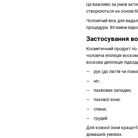
Це важливо за умов акти
створюються на основі бі
Чоловічий віск для видал
процедури. Вітаміни від
Застосування во
Косметичний продукт по п
чоловіча епіляція воском
воскова депіляція підход
рук (до ліктів чи повн
ніг;
пахвових западин;
пахової зони;
спини;
грудей.
Для кожної зони краще б
домашніх умовах.