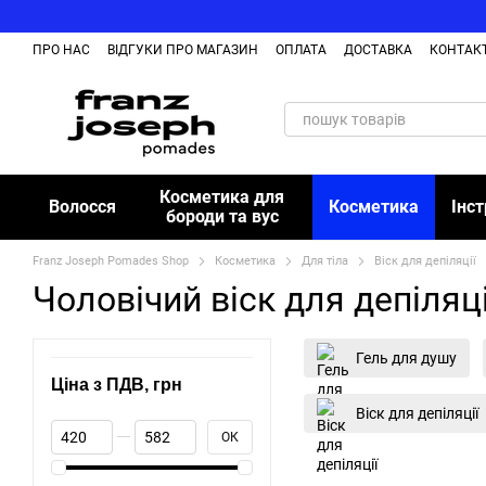
Перейти до основного контенту
ПРО НАС
ВІДГУКИ ПРО МАГАЗИН
ОПЛАТА
ДОСТАВКА
КОНТАК
Косметика для
Волосся
Косметика
Інс
бороди та вус
Franz Joseph Pomades Shop
Косметика
Для тіла
Віск для депіляції
Чоловічий віск для депіляці
Гель для душу
Ціна з ПДВ, грн
Віск для депіляції
Від Ціна з ПДВ, грн
До Ціна з ПДВ, грн
ОК