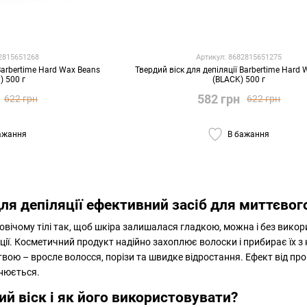
82815651268
Артикул: 8682815651275
 Barbertime Hard Wax Beans
Твердий віск для депіляції Barbertime Hard
) 500 г
(BLACK) 500 г
582 грн
622 грн
622 грн
ажання
В бажання
ля депіляції ефективний засіб для миттєвог
вічому тілі так, щоб шкіра залишалася гладкою, можна і без викор
яції. Косметичний продукт надійно захоплює волоски і прибирає їх з
вою – вросле волосся, порізи та швидке відростання. Ефект від проц
ьнюється.
ий віск і як його використовувати?