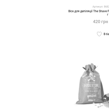
Артикул: 86
Віск для депіляції The Shave
г
420 грн
В б