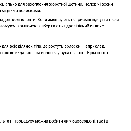
еціально для захоплення жорсткої щетини. Чоловічі воски
із міцними волосками.
глядові компоненти. Вони зменшують неприємні відчуття після
оложуючі компоненти зберігають гідроліпідний баланс.
ля всіх ділянок тіла, де ростуть волоски. Наприклад,
 також видаляється волосся у вухах та носі. Крім цього,
ьтат. Процедуру можна робити як у барбершопі, так і в