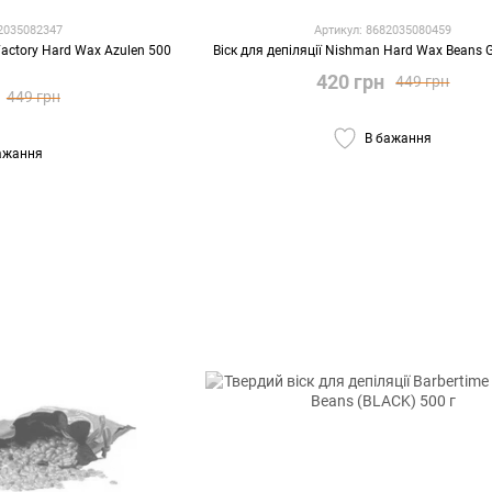
82035082347
Артикул: 8682035080459
 Factory Hard Wax Azulen 500
Віск для депіляції Nishman Hard Wax Beans 
420 грн
449 грн
449 грн
В бажання
ажання