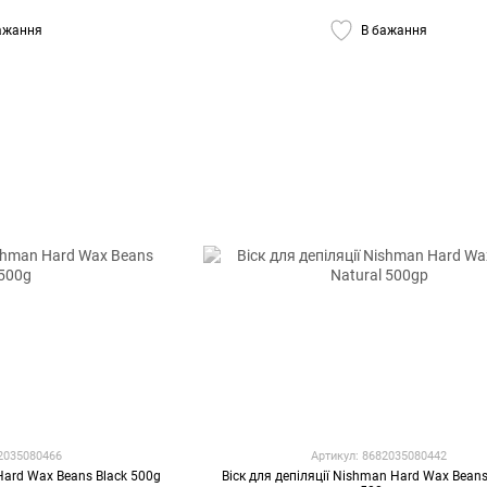
ажання
В бажання
82035080466
Артикул: 8682035080442
 Hard Wax Beans Black 500g
Віск для депіляції Nishman Hard Wax Beans