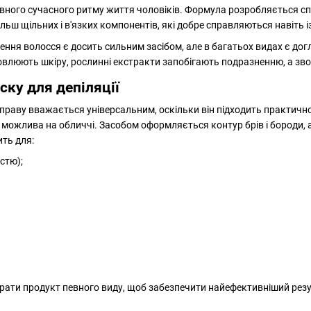
вного сучасного ритму життя чоловіків. Формула розробляється сп
льш щільних і в'язких компонентів, які добре справляються навіть 
ення волосся є досить сильним засібом, але в багатьох видах є до
новлюють шкіру, рослинні екстракти запобігають подразненню, а зв
ску для депіляції
раву вважається універсальним, оскільки він підходить практично д
 можлива на обличчі. Засобом оформляється контур брів і бороди, а
ить для:
істю);
рати продукт певного виду, щоб забезпечити найефективніший резул