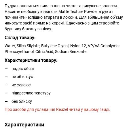
Пудра наноситься виключно на чисте та висушене волосся.
Насипте необхідну кількість Matte Texture Powder в руки і
починайте неспішно втирати в локони. Для збільшення об’єму
наносьте засіб прямо на корені. Одночасно з цим створюйте
будь-яку бажану зачіску.
Склад товару:
Water, Silica Silylate, Butylene Glycol, Nylon 12, VP/VA Copolymer
Phenoxyethanol, Citric Acid, Sodium Benzoate
Характеристики товару:
надає обсяг
не обтяжує
не склеює
підкреслює текстуру
без блиску
Про засоби для укладання Reuzel читай у нашому
гайді
.
Характеристики