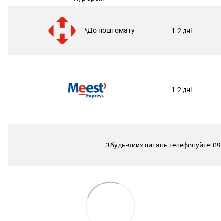
*До поштомату
1-2 дні
1-2 дні
З будь-яких питань телефонуйте: 09