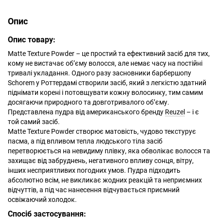
Опис
Опис товару:
Matte Texture Powder – це простий та ефективний засіб для тих,
кому не вистачає об’єму волосся, але немає часу на постійні
тривалі укладання. Одного разу засновники барбершопу
Schorem у Роттердамі створили засіб, який з легкістю здатний
піднімати корені і потовщувати кожну волосинку, тим самим
досягаючи природного та довготривалого об’єму.
Представлена пудра від американського бренду
Reuzel
– і є
той самий засіб.
Matte Texture Powder створює матовість, чудово текстурує
пасма, а під впливом тепла людського тіла засіб
перетворюється на невидиму плівку, яка обволікає волосся та
захищає від забруднень, негативного впливу сонця, вітру,
інших несприятливих погодних умов. Пудра підходить
абсолютно всім, не викликає жодних реакцій та неприємних
відчуттів, а під час нанесення відчувається приємний
освіжаючий холодок.
Спосіб застосування: