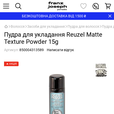
БЕЗКОШТОВНА ДОСТАВКА ВІД 1500 ₴
Волосся
Засоби для укладання
Пудра для волосся
Пудра 
Пудра для укладання Reuzel Matte
Texture Powder 15g
Артикул:
850004313589
Написати відгук
🔥 АКЦІЯ