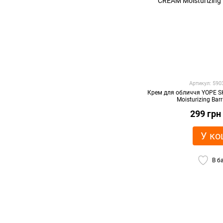
Артикул: 59
Крем для обличчя YOPE 
Moisturizing Bar
299 грн
У ко
В б