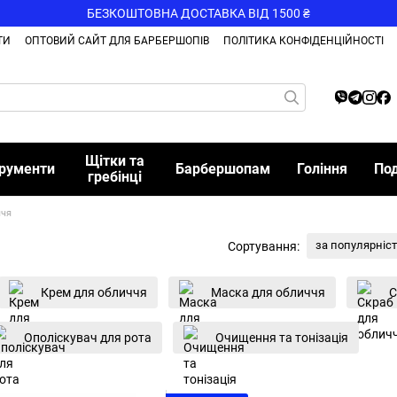
БЕЗКОШТОВНА ДОСТАВКА ВІД 1500 ₴
ТИ
ОПТОВИЙ САЙТ ДЛЯ БАРБЕРШОПІВ
ПОЛІТИКА КОНФІДЕНЦІЙНОСТІ
Щітки та
трументи
Барбершопам
Гоління
По
гребінці
ччя
за популярніс
Сортування:
Крем для обличчя
Маска для обличчя
С
Ополіскувач для рота
Очищення та тонізація