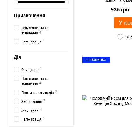
Natural Daily Moi
936 грн
Призначення
У ко
Помʼякшення та
4
живлення
В б
1
Регенерація
Дія
👉🏻 НОВИНКА
1
Очищення
Помʼякшення та
4
живлення
2
Протизапальна дія
7
Зволоження
4
Живлення
1
Регенерація