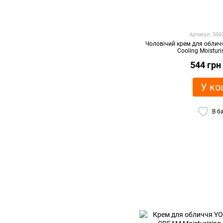
Артикул: 50
Чоловічий крем для обличч
Cooling Moistur
544 грн
У ко
В б