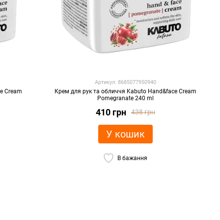
Артикул: 8685077950940
ce Cream
Крем для рук та обличчя Kabuto Hand&face Cream
Pomegranate 240 ml
410 грн
438 грн
У кошик
В бажання