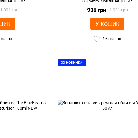
sturiser 100 мл
Oil Control Moisturiser 100 мл
936 грн
1 001 грн
1 001 грн
шик
У кошик
ажання
В бажання
👉🏻 НОВИНКА