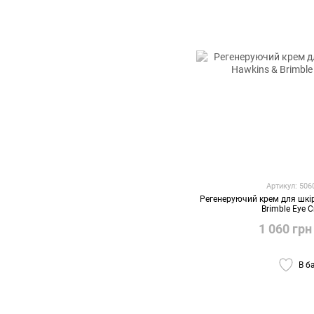
Артикул: 50
Регенеруючий крем для шкі
Brimble Eye 
1 060 грн
В б