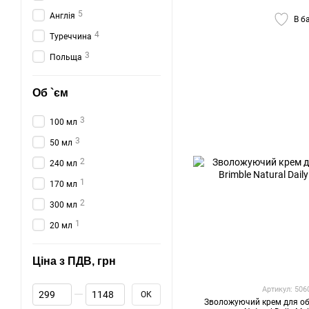
5
Англія
В б
4
Туреччина
3
Польща
Об `єм
3
100 мл
3
50 мл
2
240 мл
1
170 мл
2
300 мл
1
20 мл
Ціна з ПДВ, грн
Від Ціна з ПДВ, грн
До Ціна з ПДВ, грн
Артикул: 50
ОК
Зволожуючий крем для об