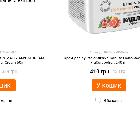
03760207977
Артикул: 8685077950957
SKINIMALLY AM:PM CREAM
Крем для рук та обличчя Kabuto Hand&fa
rier Cream 50ml
Fig&grapefruit 240 ml
410 грн
319 грн
438 грн
шик
У кошик
ажання
В бажання