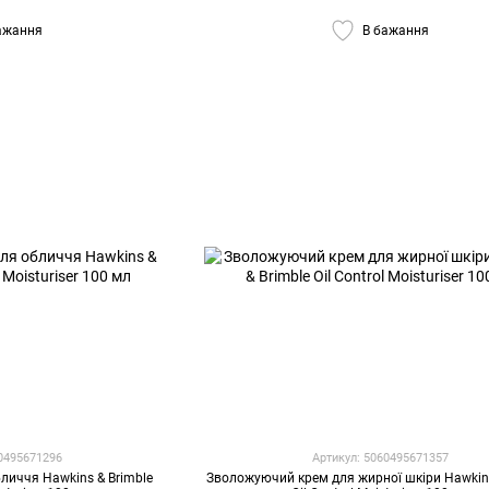
ажання
В бажання
60495671296
Артикул: 5060495671357
личчя Hawkins & Brimble
Зволожуючий крем для жирної шкіри Hawkins