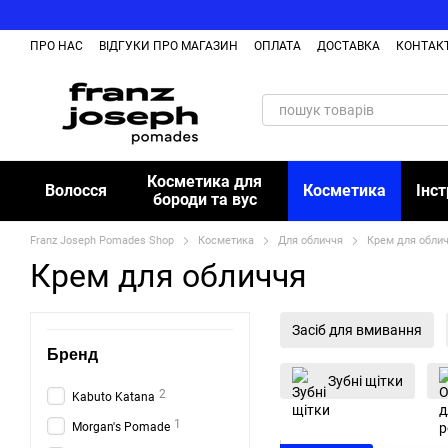
Перейти до основного контенту
ПРО НАС
ВІДГУКИ ПРО МАГАЗИН
ОПЛАТА
ДОСТАВКА
КОНТАК
Косметика для
Волосся
Косметика
Інс
бороди та вус
Franz Joseph Pomades Shop
Косметика
Для обличчя
Крем для обли
Крем для обличчя
Засіб для вмивання
Бренд
Зубні щітки
2
Kabuto Katana
1
Morgan's Pomade