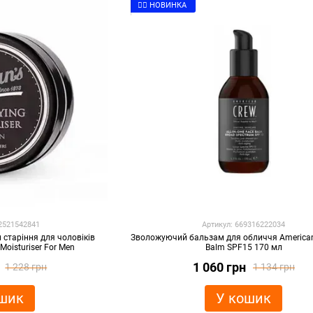
👉🏻 НОВИНКА
12521542841
Артикул: 669316222034
 старіння для чоловіків
Зволожуючий бальзам для обличчя American
Moisturiser For Men
Balm SPF15 170 мл
1 060 грн
1 228 грн
1 134 грн
шик
У кошик