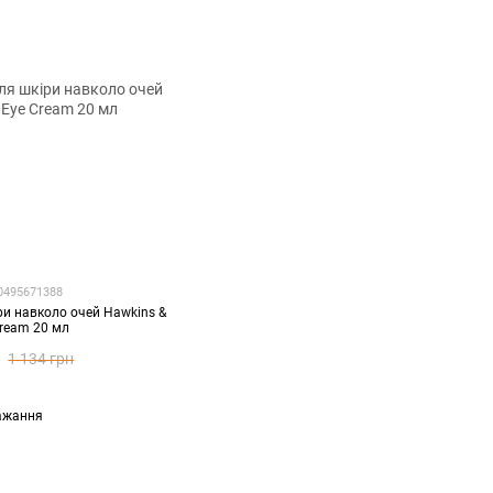
60495671388
ри навколо очей Hawkins &
Cream 20 мл
1 134 грн
ажання