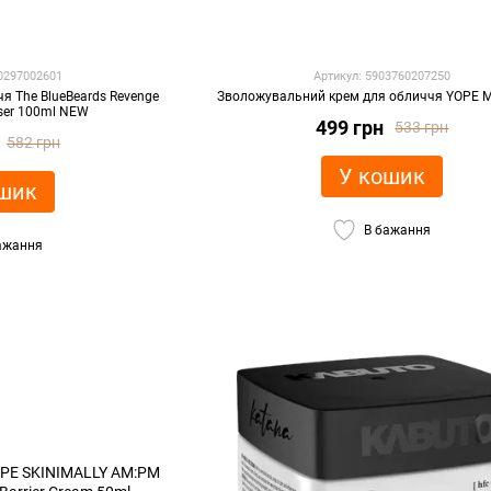
60297002601
Артикул: 5903760207250
я The BlueBeards Revenge
Зволожувальний крем для обличчя YOPE 
iser 100ml NEW
499 грн
533 грн
582 грн
У кошик
шик
В бажання
ажання