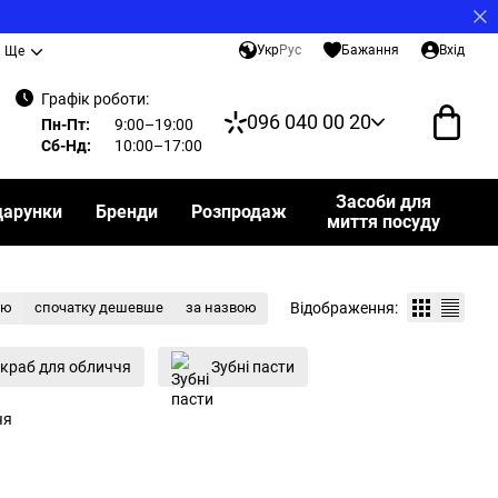
Укр
Рус
Бажання
Вхід
Ще
Графік роботи:
096 040 00 20
Пн-Пт:
9:00–19:00
Сб-Нд:
10:00–17:00
Засоби для
дарунки
Бренди
Розпродаж
миття посуду
Відображення:
тю
спочатку дешевше
за назвою
краб для обличчя
Зубні пасти