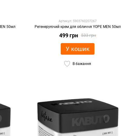
Артикул: 5903760207267
MEN 50мл
Регенеруючий крем для обличчя YOPE MEN 50мл
499 грн
533 грн
У кошик
В бажання