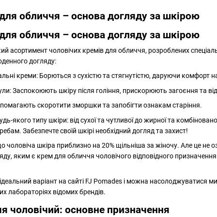
для обличчя – основа догляду за шкірою
для обличчя – основа догляду за шкірою
ий асортимент чоловічих кремів для обличчя, розроблених спеціальн
оденного догляду:
льні креми: Борються з сухістю та стягнутістю, даруючи комфорт на
ли: Заспокоюють шкіру після гоління, прискорюють загоєння та ві
опомагають скоротити зморшки та запобігти ознакам старіння.
дь-якого типу шкіри: від сухої та чутливої до жирної та комбіновано
ебам. Забезпечте своїй шкірі необхідний догляд та захист!
 чоловіча шкіра приблизно на 20% щільніша за жіночу. Але це не оз
яду, яким є крем для обличчя чоловічого відповідного призначення.
ідеальний варіант на сайті FJ Pomades і можна насолоджуватися м
них лабораторіях відомих брендів.
я чоловічий: основне призначення