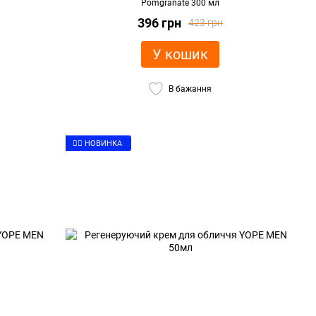
Pomgranate 300 мл
396 грн
423 грн
У кошик
В бажання
👉🏻 НОВИНКА