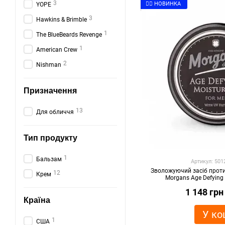
3
👉🏻 НОВИНКА
YOPE
3
Hawkins & Brimble
1
The BlueBeards Revenge
1
American Crew
2
Nishman
Призначення
13
Для обличчя
Тип продукту
1
Бальзам
Артикул: 50
Зволожуючий засіб проти
12
Крем
Morgans Age Defying 
1 148 грн
Країна
У ко
1
США