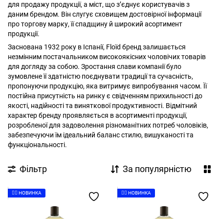
для продажу продукції, а міст, що з’єднує користувачів з
даним брендом. Він слугує сховищем достовірної інформації
про торгову марку, її спадщину й широкий асортимент
продукції.
Заснована 1932 року в Іспанії, Floïd бренд залишається
незмінним постачальником високоякісних чоловічих товарів
для догляду за собою. Зростання слави компанії було
зумовлене її здатністю поєднувати традиції та сучасність,
пропонуючи продукцію, яка витримує випробування часом. Її
постійна присутність на ринку є свідченням прихильності до
якості, надійності та виняткової продуктивності. Відмітний
характер бренду проявляється в асортименті продукції,
розробленої для задоволення різноманітних потреб чоловіків,
забезпечуючи їм ідеальний баланс стилю, вишуканості та
функціональності.
Фільтр
За популярністю
👉🏻 НОВИНКА
👉🏻 НОВИНКА