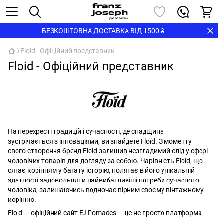
БЕЗКОШТОВНА ДОСТАВКА ВІД 1500 ₴
Floid - Офіційний представник
Floid - Офіційний представник
На перехресті традицій і сучасності, де спадщина
зустрічається з інноваціями, ви знайдете Floïd. З моменту
свого створення бренд Floid залишив незгладимий слід у сфері
чоловічих товарів для догляду за собою. Чарівність Floid, що
сягає корінням у багату історію, полягає в його унікальній
здатності задовольняти найвибагливіші потреби сучасного
чоловіка, залишаючись водночас вірним своєму вінтажному
корінню.
Floid — офіційний сайт FJ Pomades — це не просто платформа