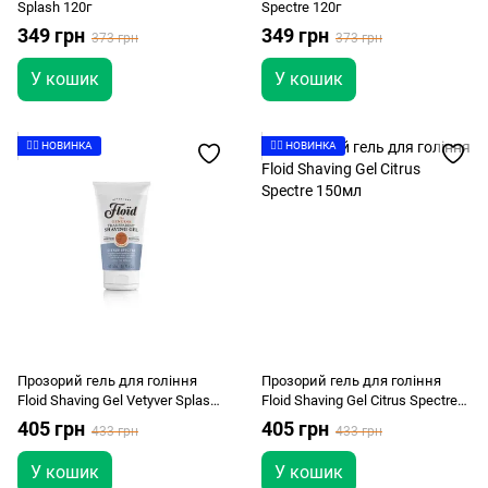
Splash 120г
Spectre 120г
349 грн
349 грн
373 грн
373 грн
У кошик
У кошик
👉🏻 НОВИНКА
👉🏻 НОВИНКА
Прозорий гель для гоління
Прозорий гель для гоління
Floid Shaving Gel Vetyver Splash
Floid Shaving Gel Citrus Spectre
150мл
150мл
405 грн
405 грн
433 грн
433 грн
У кошик
У кошик