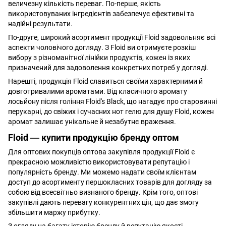
величезну кількість переваг. По-перше, якість
використовуваних інгредієнтів забезпечує ефективні та
надійні результати.
По-друге, широкий асортимент продукції Floid задовольняє всі
аспекти чоловічого догляду. З Floid ви отримуєте розкіш
вибору з різноманітної лінійки продуктів, кожен із яких
призначений для задоволення конкретних потреб у догляді.
Нарешті, продукція Floid славиться своїми характерними й
довготривалими ароматами. Від класичного аромату
лосьйону після гоління Floid's Black, що нагадує про старовинні
перукарні, до свіжих і сучасних нот гелю для душу Floid, кожен
аромат залишає унікальне й незабутнє враження.
Floid ― купити продукцію бренду оптом
Для оптових покупців оптова закупівля продукції Floid є
прекрасною можливістю використовувати репутацію і
популярність бренду. Ми можемо надати своїм клієнтам
доступ до асортименту першокласних товарів для догляду за
собою від всесвітньо визнаного бренду. Крім того, оптові
закупівлі дають перевагу конкурентних цін, що дає змогу
збільшити маржу прибутку.