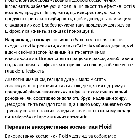
інгредієнтів, забезпечуючи поєднання якості та ефективності в
кожному продукті. Інгредієнти, що використовуються в
продуктах, ретельно відбирають, щоб відповідати найвищим
стандартам якості, забезпечуючи таку процедуру догляду за
шкірою, яка живить, захищає і покращує її.
Наприклад, до складу лосьйонів і бальзамів після гоління
входять такі інгредієнти, як алантоїн і олія чайного дерева, які
відомі своїми заспокійливими й антисептичними
властивостями. Ці компоненти працюють разом, запобігаючи
подразненням та інфекціям шкіри після гоління, забезпечуючи
гладкість і свіжість.
Аналогічним чином, гелі для душу й мило містять
зволожувальні речовини, такі як гліцерин, який підтримує
природний рівень зволоження шкіри, а також очищувальні
речовини, які ефективно видаляють бруд і надлишки жиру.
Дезодоранти та гелі для гоління, з іншого боку, забезпечують
тривалу свіжість і захист завдяки наявності в їхньому складі
антимікробних і ароматичних елементів.
Переваги використання косметики Floid
Використання косметики Floid у догляді за собою має