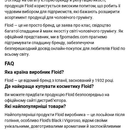
З огляду на багату історію бренду й репутацію якості,
продукція Floid користується високим попитом, що робить її
чудовим вибором для підприємств, які бажають розширити
асортимент продукції для чоловічого грумінгу.
Floid — це не просто бренд, це заява про клас, свідоцтво
багатої спадщини й маяк якості у світі чоловічого грумінгу. Як
офіційний представник, ми в fjpomades.com прагнемо
підтримувати спадщину бренду, забезпечуючи
безперешкодний досвід онлайн-покупок для любителів Floid по
всьому світу.
FAQ
Яка країна виробник Floid?
Floid — це відомий бренд з Іспанії, заснований у 1932 році.
Де найкраще купувати косметику Floid?
Ви можете придбати продукцію Floid безпосередньо на
офіційному сайті дистриб’ютора.
Які найпопулярніші товари?
Найпопулярніші продукти Floid виробника — це лосьйони після
гоління, особливо Floid's Black і Vigoroso, відомі своїми
унікальними, довготривалими ароматами й заспокійливими