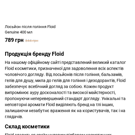
Лосьйон після гоління Floid
Genuine 400 мл
789 грн
844 грн
Продукція бренду Floid
На нашому офіційному сайті представлений великий каталог
Floid косметики, призначеної для задоволення всіх аспектів
чоловічого догляду. Від лосьйонів після гоління, бальзамів,
гелів для душу, мила до гелів для гоління і дезодорантів, Floid
забезпечує всебічний догляд за собою. Кожен продукт
випромінює ауру досконалості та високої майстерності,
пропонуючи неперевершений стандарт догляду. Унікальні та
неповторні аромати Floid виділяють бренд на тлі інших,
залишаючи незабутнє враження як на користувачів, так і на
глядачів.
Склад косметики
Floid славиться своїм чудовим підбором косметичних