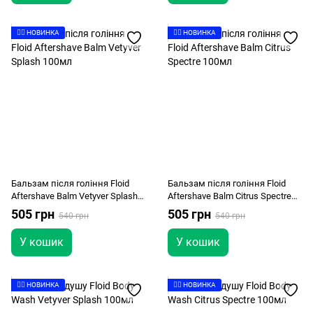
👉🏻 НОВИНКА
👉🏻 НОВИНКА
Бальзам після гоління Floid
Бальзам після гоління Floid
Aftershave Balm Vetyver Splash
Aftershave Balm Citrus Spectre
100мл
100мл
505 грн
505 грн
540 грн
540 грн
У кошик
У кошик
👉🏻 НОВИНКА
👉🏻 НОВИНКА