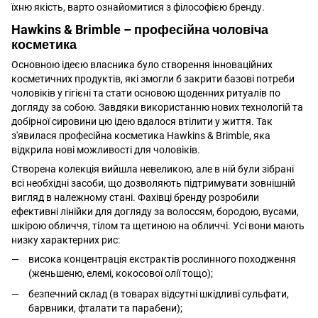
їхню якість, варто ознайомитися з філософією бренду.
Hawkins & Brimble – професійна чоловіча
косметика
Основною ідеєю власника було створення інноваційних
косметичних продуктів, які змогли б закрити базові потреби
чоловіків у гігієні та стати основою щоденних ритуалів по
догляду за собою. Завдяки використанню нових технологій та
добірної сировини цю ідею вдалося втілити у життя. Так
з'явилася професійна косметика Hawkins & Brimble, яка
відкрила нові можливості для чоловіків.
Створена колекція вийшла невеликою, але в ній були зібрані
всі необхідні засоби, що дозволяють підтримувати зовнішній
вигляд в належному стані. Фахівці бренду розробили
ефективні лінійки для догляду за волоссям, бородою, вусами,
шкірою обличчя, тілом та щетиною на обличчі. Усі вони мають
низку характерних рис:
висока концентрація екстрактів рослинного походження
(женьшеню, елемі, кокосової олії тощо);
безпечний склад (в товарах відсутні шкідливі сульфати,
барвники, фталати та парабени);