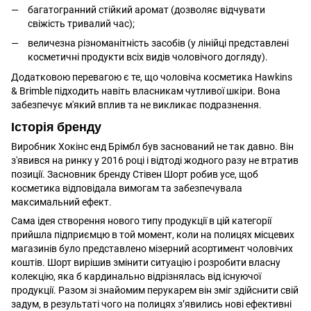
багатогранний стійкий аромат (дозволяє відчувати
свіжість тривалий час);
величезна різноманітність засобів (у лінійці представлені
косметичні продукти всіх видів чоловічого догляду).
Додатковою перевагою є те, що чоловіча косметика Hawkins
& Brimble підходить навіть власникам чутливої шкіри. Вона
забезпечує м'який вплив та не викликає подразнення.
Історія бренду
Виробник Хокінс енд Брімбл був заснований не так давно. Він
з'явився на ринку у 2016 році і відтоді жодного разу не втратив
позиції. Засновник бренду Стівен Шорт робив усе, щоб
косметика відповідала вимогам та забезпечувала
максимальний ефект.
Сама ідея створення нового типу продукції в цій категорії
прийшла підприємцю в той момент, коли на полицях місцевих
магазинів було представлено мізерний асортимент чоловічих
коштів. Шорт вирішив змінити ситуацію і розробити власну
колекцію, яка б кардинально відрізнялась від існуючої
продукції. Разом зі знайомим перукарем він зміг здійснити свій
задум, в результаті чого на полицях з’явились нові ефективні