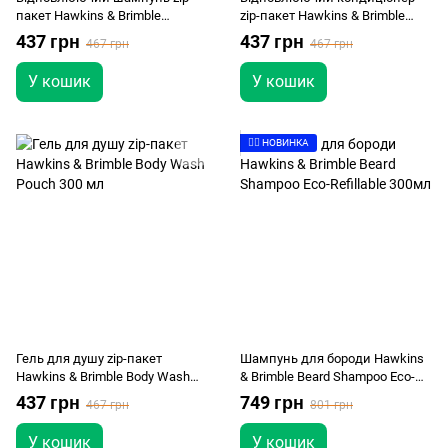
пакет Hawkins & Brimble
zip-пакет Hawkins & Brimble
Revitalising Shampoo Pouch 300
Nourishing Conditioner Pouch 300
437 грн
437 грн
467 грн
467 грн
мл
мл
У кошик
У кошик
👉🏻 НОВИНКА
Гель для душу zip-пакет
Шампунь для бороди Hawkins
Hawkins & Brimble Body Wash
& Brimble Beard Shampoo Eco-
Pouch 300 мл
Refillable 300мл
437 грн
749 грн
467 грн
801 грн
У кошик
У кошик