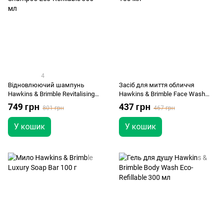
4
Відновлюючий шампунь
Засіб для миття обличчя
Hawkins & Brimble Revitalising
Hawkins & Brimble Face Wash
Shampoo Eco-Refillable 300 мл
150 мл
749 грн
437 грн
801 грн
467 грн
У кошик
У кошик