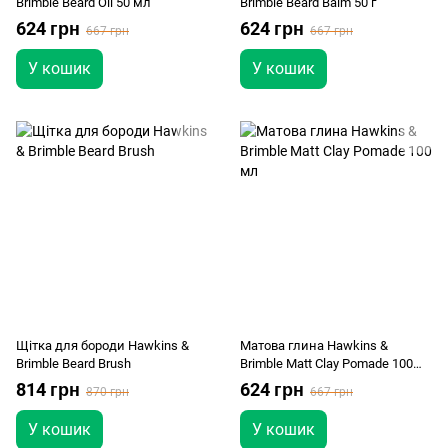
Brimble Beard Oil 50 мл
Brimble Beard Balm 50 г
624 грн
624 грн
667 грн
667 грн
У кошик
У кошик
Щітка для бороди Hawkins &
Матова глина Hawkins &
Brimble Beard Brush
Brimble Matt Clay Pomade 100
мл
814 грн
624 грн
870 грн
667 грн
У кошик
У кошик