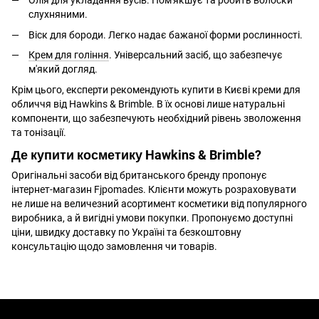
Олія для укладання вусів. Пом'якшує та робить волоски
слухняними.
Віск для бороди. Легко надає бажаної форми рослинності.
Крем для гоління
. Універсальний засіб, що забезпечує
м'який догляд.
Крім цього, експерти рекомендують купити в Києві креми для
обличчя від Hawkins & Brimble. В їх основі лише натуральні
компоненти, що забезпечують необхідний рівень зволоження
та тонізації.
Де купити косметику Hawkins & Brimble?
Оригінальні засоби від британського бренду пропонує
інтернет-магазин Fjpomades. Клієнти можуть розраховувати
не лише на величезний асортимент косметики від популярного
виробника, а й вигідні умови покупки. Пропонуємо доступні
ціни, швидку доставку по Україні та безкоштовну
консультацію щодо замовлення чи товарів.