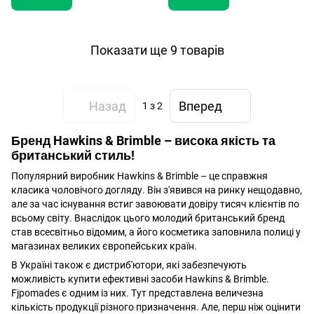
Показати ще 9 товарів
Назад
Вперед
1
з 2
Бренд Hawkins & Brimble – висока якість та
британський стиль!
Популярний виробник Hawkins & Brimble – це справжня
класика чоловічого догляду. Він з'явився на ринку нещодавно,
але за час існування встиг завоювати довіру тисяч клієнтів по
всьому світу. Внаслідок цього молодий британський бренд
став всесвітньо відомим, а його косметика заповнила полиці у
магазинах великих європейських країн.
В Україні також є дистриб'ютори, які забезпечують
можливість купити ефективні засоби Hawkins & Brimble.
Fjpomades є одним із них. Тут представлена величезна
кількість продукції різного призначення. Але, перш ніж оцінити