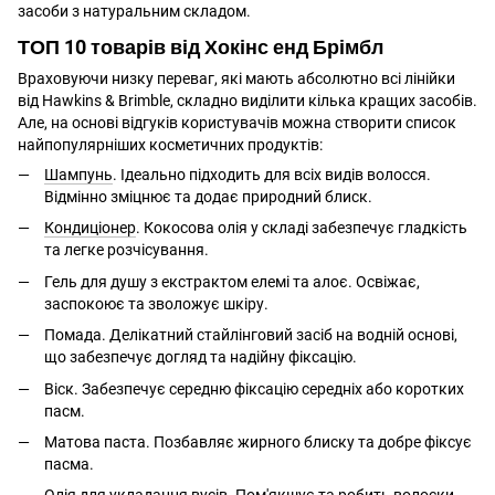
засоби з натуральним складом.
ТОП 10 товарів від Хокінс енд Брімбл
Враховуючи низку переваг, які мають абсолютно всі лінійки
від Hawkins & Brimble, складно виділити кілька кращих засобів.
Але, на основі відгуків користувачів можна створити список
найпопулярніших косметичних продуктів:
Шампунь
. Ідеально підходить для всіх видів волосся.
Відмінно зміцнює та додає природний блиск.
Кондиціонер
. Кокосова олія у складі забезпечує гладкість
та легке розчісування.
Гель для душу з екстрактом елемі та алоє. Освіжає,
заспокоює та зволожує шкіру.
Помада. Делікатний стайлінговий засіб на водній основі,
що забезпечує догляд та надійну фіксацію.
Віск. Забезпечує середню фіксацію середніх або коротких
пасм.
Матова паста. Позбавляє жирного блиску та добре фіксує
пасма.