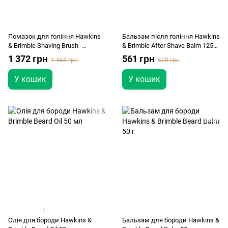
Помазок для гоління Hawkins
Бальзам після гоління Hawkins
& Brimble Shaving Brush -
& Brimble After Shave Balm 125
synthetic
мл
1 372 грн
561 грн
1 468 грн
600 грн
У кошик
У кошик
1
Олія для бороди Hawkins &
Бальзам для бороди Hawkins &