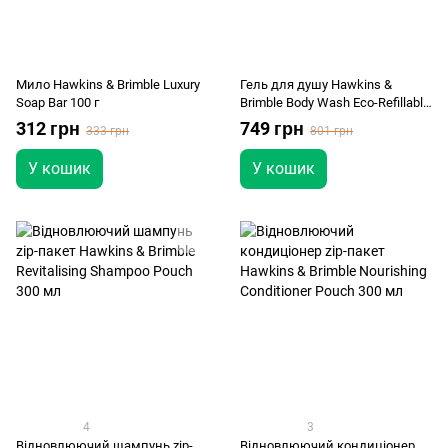
Мило Hawkins & Brimble Luxury
Гель для душу Hawkins &
Soap Bar 100 г
Brimble Body Wash Eco-Refillable
300 мл
312 грн
749 грн
333 грн
801 грн
У кошик
У кошик
4
3
Відновлюючий шампунь zip-
Відновлюючий кондиціонер