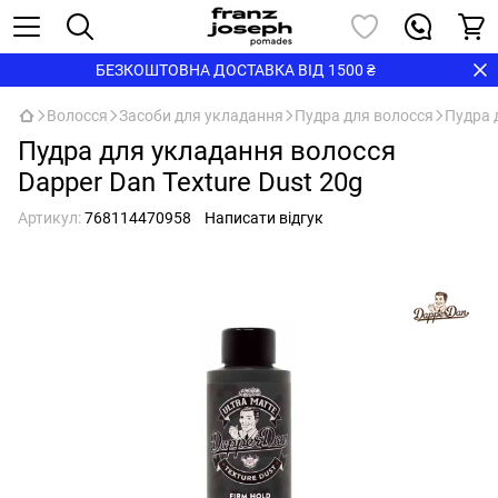
БЕЗКОШТОВНА ДОСТАВКА ВІД 1500 ₴
Волосся
Засоби для укладання
Пудра для волосся
Пудра 
Пудра для укладання волосся
Dapper Dan Texture Dust 20g
Артикул:
768114470958
Написати відгук