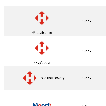
1-2 дні
*У відділення
1-2 дні
*Кур'єром
*До поштомату
1-2 дні