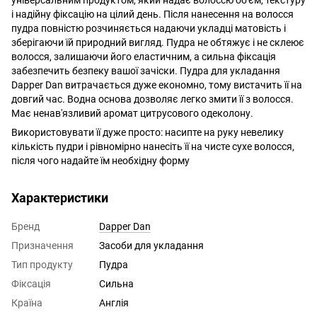
і надійну фіксацію на цілий день. Після нанесення на волосся
пудра повністю розчиняється надаючи укладці матовість і
зберігаючи їй природний вигляд. Пудра не обтяжує і не склеює
волосся, залишаючи його еластичним, а сильна фіксація
забезпечить безпеку вашої зачіски. Пудра для укладання
Dapper Dan витрачається дуже економно, тому вистачить її на
довгий час. Водна основа дозволяє легко змити її з волосся.
Має ненав'язливий аромат цитрусового одеколону.
Використовувати її дуже просто: насипте на руку невелику
кількість пудри і рівномірно нанесіть її на чисте сухе волосся,
після чого надайте їм необхідну форму
Характеристики
Бренд
Dapper Dan
Призначення
Засоби для укладання
Тип продукту
Пудра
Фіксація
Сильна
Країна
Англія