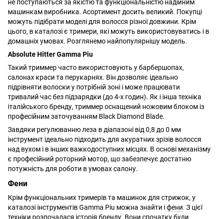
не поступаються за якістю та функціональністю надійним
машинкам виробника. Асортимент досить великий. Покупці
можуть підібрати моделі для волосся різної довжини. Крім
цього, в каталозі є тримери, які можуть використовуватись і в
домашніх умовах. Розглянемо найпопулярнішу модель.
Absolute Hitter Gamma Piu
Такий триммер часто використовують у барбершопах,
салонах краси та перукарнях. Він дозволяє ідеально
підрівняти волоски у потрібній зоні і може працювати
тривалий час без підзарядки (до 4-х годин). Як і інша техніка
італійського бренду, триммер оснащений ножовим блоком із
професійним заточуванням Black Diamond Blade.
Завдяки регулюванню леза в діапазоні від 0,8 до 0 мм
інструмент ідеально підходить для акуратних зрізів волосся
над вухом і в інших важкодоступних місцях. В основі механізму
є професійний роторний мотор, що забезпечує достатню
потужність для роботи в умовах салону.
Фени
Крім функціональних тримерів та машинок для стрижок, у
каталозі інструментів Gamma Piu можна знайти і
фени
. З цієї
техніки розпочалася історія бренду. Вони спочатку були