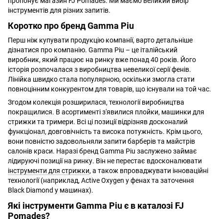
пропонує магазин FJ Pomades. Ми маємо великий вибір
інструментів для різних запитів.
Коротко про бренд Gamma Piu
Перш ніж купувати продукцію компанії, варто детальніше
дізнатися про компанію. Gamma Piu – це італійський
виробник, який працює на ринку вже понад 40 років. Його
історія розпочалася з виробництва невеликої серії фенів.
Лінійка швидко стала популярною, оскільки змогла стати
повноцінним конкурентом для товарів, що існували на той час.
Згодом колекція розширилася, технології виробництва
покращилися. В асортименті з'явилися плойки, машинки для
стрижки та тримери. Всі ці позиції відрізняв досконалий
функціонал, довговічність та висока потужність. Крім цього,
вони повністю задовольняли запити барберів та майстрів
салонів краси. Наразі бренд Gamma Piu заслужено займає
лідируючі позиції на ринку. Він не перестає вдосконалювати
інструменти для стрижки
, а також впроваджувати інноваційні
технології (наприклад, Active Oxygen у фенах та заточення
Black Diamond у машинах).
Які інструменти Gamma Piu
є в каталозі FJ
Pomades?