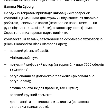
Розглянемо параметри декількох варіантів більш детально.
Gamma Piu Cyborg
Це один із яскравих прикладів інноваційних розробок
компанії. Ця машинка для стрижки відрізняється плавною
роботою, невеликою вагою (не створює навантаження на
руки під час тривалої роботи), а також зручною формою.
Серед головних переваг варто виділити:
комплектація лезами, заточеними за особливою технологією
(Black Diamond та Black Diamond Faper);
низький рівень вібрацій;
мінімальний шум;
потужний цифровий мотор (створює близько 7500 обертів
за хвилину);
регулювання за допомогою 2 важелів (фіксовані або
регульовані);
зручна робота як для правшів, так і шульг;
великий крутний елемент;
док-станція з протиковзним захистом (оснащена
світловим індикатором).