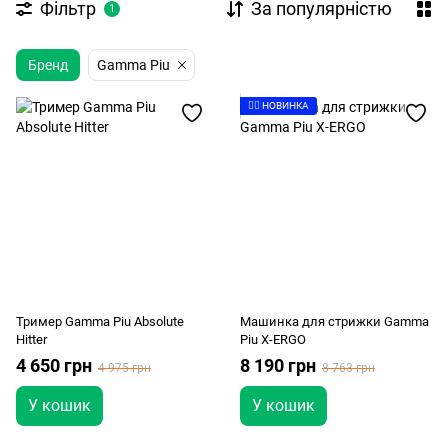
Фільтр
За популярністю
1
Бренд
Gamma Piu
👉🏻 НОВИНКА
Тример Gamma Piu Absolute
Машинка для стрижки Gamma
Hitter
Piu X-ERGO
4 650 грн
8 190 грн
4 975 грн
8 763 грн
У кошик
У кошик