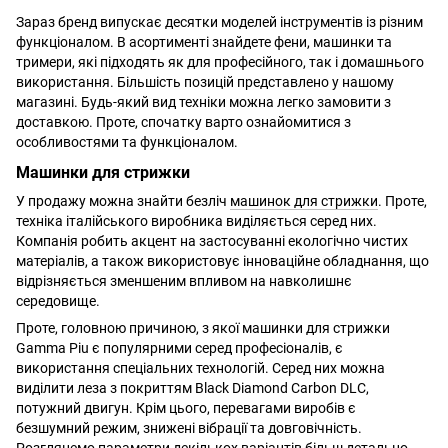
Зараз бренд випускає десятки моделей інструментів із різним
функціоналом. В асортименті знайдете фени, машинки та
тримери, які підходять як для професійного, так і домашнього
використання. Більшість позицій представлено у нашому
магазині. Будь-який вид техніки можна легко замовити з
доставкою. Проте, спочатку варто ознайомитися з
особливостями та функціоналом.
Машинки для стрижки
У продажу можна знайти безліч
машинок для стрижки
. Проте,
техніка італійського виробника виділяється серед них.
Компанія робить акцент на застосуванні екологічно чистих
матеріалів, а також використовує інноваційне обладнання, що
відрізняється зменшеним впливом на навколишнє
середовище.
Проте, головною причиною, з якої машинки для стрижки
Gamma Piu є популярними серед професіоналів, є
використання спеціальних технологій. Серед них можна
виділити леза з покриттям Black Diamond Carbon DLC,
потужний двигун. Крім цього, перевагами виробів є
безшумний режим, знижені вібрації та довговічність.