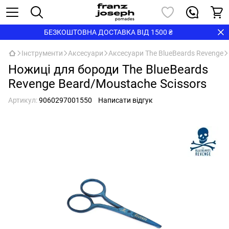
БЕЗКОШТОВНА ДОСТАВКА ВІД 1500 ₴
Інструменти
Аксесуари
Аксесуари The BlueBeards Revenge
Ножиці для бороди The BlueBeards
Revenge Beard/Moustache Scissors
Артикул:
9060297001550
Написати відгук