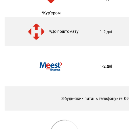
*Кур'єром
*До поштомату
1-2 дні
1-2 дні
З будь-яких питань телефонуйте: 09