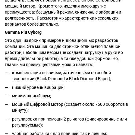
выделить лезвия с покрытием Black Diamond Carbon DLC и
мощный мотор. Кроме этого, изделия имею другие
преимущества: бесшумный режим, сниженные вибрации и
долговечность. Рассмотрим характеристики нескольких
вариантов более детально.
Gamma Piu Cyborg
Это один из ярких примеров инновационных разработок
компании. Эта машинка для стрижки отличается плавной
работой, небольшим весом (не создает нагрузку на руки во
время длительной работы), а также удобной формой. Но,
главными преимуществами можно назвать:
комплектация лезвиями, заточенными по особой
технологии (Black Diamond и Black Diamond Faper);
низкий уровень вибраций;
минимальный шум;
мощный цифровой мотор (создает около 7500 оборотов в
минуту);
регулировка при помощи 2 рычагов (фиксированные или
регулируемые);
удобная работа как для правшей, так и левшей;