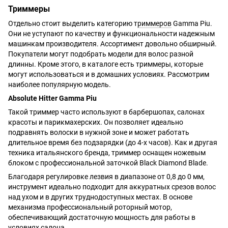
Триммеры
Отдельно стоит выделить категорию т
риммеров
Gamma Piu.
Они не уступают по качеству и функциональности надежным
машинкам производителя. Ассортимент довольно обширный.
Покупатели могут подобрать модели для волос разной
длинны. Кроме этого, в каталоге есть триммеры, которые
могут использоваться и в домашних условиях. Рассмотрим
наиболее популярную модель.
Absolute Hitter Gamma Piu
Такой триммер часто используют в барбершопах, салонах
красоты и парикмахерских. Он позволяет идеально
подравнять волоски в нужной зоне и может работать
длительное время без подзарядки (до 4-х часов). Как и другая
техника итальянского бренда, триммер оснащен ножевым
блоком с профессиональной заточкой Black Diamond Blade.
Благодаря регулировке лезвия в диапазоне от 0,8 до 0 мм,
инструмент идеально подходит для аккуратных срезов волос
над ухом и в других труднодоступных местах. В основе
механизма профессиональный роторный мотор,
обеспечивающий достаточную мощность для работы в
условиях салона.