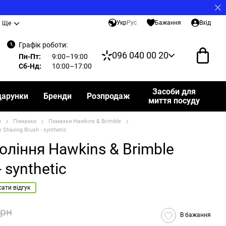
Укр
Рус
Бажання
Вхід
Ще
Графік роботи:
096 040 00 20
Пн-Пт:
9:00–19:00
Сб-Нд:
10:00–17:00
Засоби для
дарунки
Бренди
Розпродаж
миття посуду
я
Помазки
Помазки Hawkins & Brimble
Shaving Brush - synthetic
оління Hawkins & Brimble
 synthetic
ати відгук
грн
В бажання