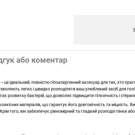
З
дгук або коментар
ic – це ідеальний, повністю гіпоалергенний аксесуар для тих, хто п
зволяють легко і швидко розподіляти ваш улюблений засіб для голі
є розвитку бактерій, що дозволяє підвищити гігієнічність і стерил
исокоякісних матеріалів, що гарантує його довговічність та міцніст
 Крім того, він забезпечує рівномірний та гладкий розподіл пінки а