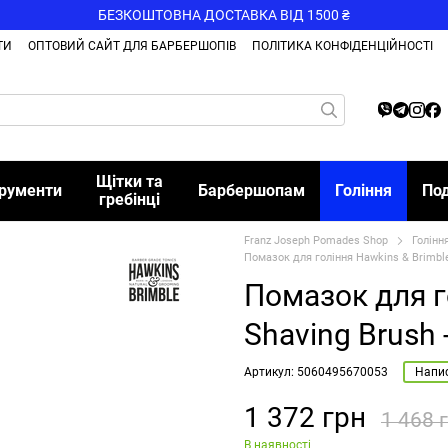
БЕЗКОШТОВНА ДОСТАВКА ВІД 1500 ₴
ТИ
ОПТОВИЙ САЙТ ДЛЯ БАРБЕРШОПІВ
ПОЛІТИКА КОНФІДЕНЦІЙНОСТІ
Щітки та
трументи
Барбершопам
Гоління
По
гребінці
Franz Joseph Pomades Shop
Голінн
Помазок для гоління Hawkins & Brimble 
Помазок для г
Shaving Brush -
Артикул: 5060495670053
Напис
1 372 грн
1 468 
В наявності