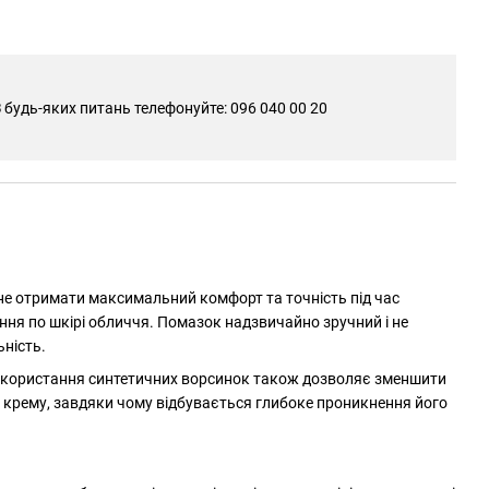
 будь-яких питань телефонуйте: 096 040 00 20
рагне отримати максимальний комфорт та точність під час
ння по шкірі обличчя. Помазок надзвичайно зручний і не
ьність.
ь. Використання синтетичних ворсинок також дозволяє зменшити
бо крему, завдяки чому відбувається глибоке проникнення його