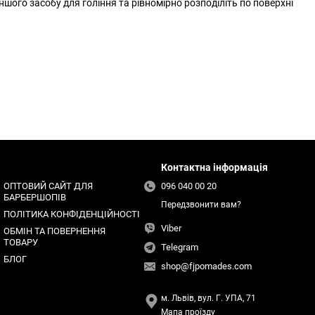
ншого засобу для гоління та рівномірно розподіліть по поверхні
Контактна інформація
ОПТОВИЙ САЙТ ДЛЯ
096 040 00 20
БАРБЕРШОПІВ
Передзвонити вам?
ПОЛІТИКА КОНФІДЕНЦІЙНОСТІ
Viber
ОБМІН ТА ПОВЕРНЕННЯ
ТОВАРУ
Telegram
БЛОГ
shop@fjpomades.com
м. Львів, вул. Г. УПА, 71
Мапа проїзду