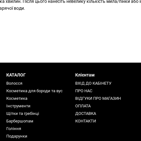
а хвилин. Після цього нанесіть невелику кількість мила/пінки або і
арячої води.
КАТАЛОГ
Клієнтам
Волосся
ВХІД ДО КАБІНЕТУ
Косметика для бороди та вус
ПРО НАС
Косметика
ВІДГУКИ ПРО МАГАЗИН
Інструменти
ОПЛАТА
Щітки та гребінці
ДОСТАВКА
Барбершопам
КОНТАКТИ
Гоління
Подарунки