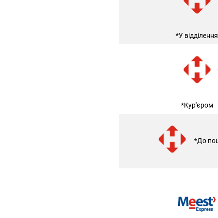
*У відділення
*Кур'єром
*До по