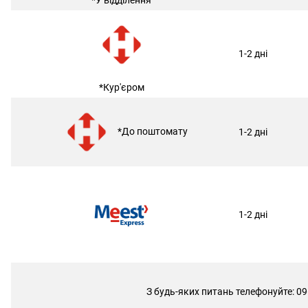
1-2 дні
*Кур'єром
*До поштомату
1-2 дні
1-2 дні
З будь-яких питань телефонуйте: 09