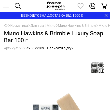
БЕЗКОШТОВНА ДОСТАВКА ВІД 1500 ₴
Косметика
Для тіла
Мило
Мило Hawkins & Brimble
Мило H
Мило Hawkins & Brimble Luxury Soap
Bar 100 г
Артикул:
5060495672309
Написати відгук