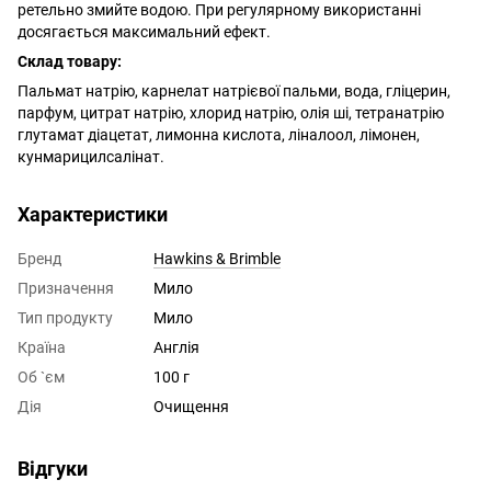
ретельно змийте водою. При регулярному використанні
досягається максимальний ефект.
Склад товару:
Пальмат натрію, карнелат натрієвої пальми, вода, гліцерин,
парфум, цитрат натрію, хлорид натрію, олія ші, тетранатрію
глутамат діацетат, лимонна кислота, ліналоол, лімонен,
кунмарицилсалінат.
Характеристики
Бренд
Hawkins & Brimble
Призначення
Мило
Тип продукту
Мило
Країна
Англія
Об `єм
100 г
Дія
Очищення
Відгуки