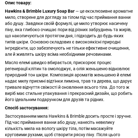
Опис товару:
Hawkins & Brimble Luxury Soap Bar
— це ексклюзивне ароматне
мило, створене для догляду за тілом під час приймання ванни
або душу. Завдяки своїй формулі, це мило утворює насичену
піну, яка глибоко очищає пори від різних забруднень та жирів,
що накопичуються протягом дня, і підходить до будь-яких
типів шкіри. Основою складових є високоякісні природні
інгредієнти, що забезпечують не тільки ефективне очищення,
але й живлять шкіру всіма необхідними речовинами.
Масло елемі швидко вбирається, прискорює процес
регенерації клітин та омолоджує, а олія женьшеню відновлює
природний тон шкіри. Композиція ароматів женьшеню й елемі
надає милу приємні відтінки лимона, трав та дерева, що дарує
тривале відчуття свіжості й оновлення всього тіла. До того ж
виріб має стильне упакування і прекрасний дизайн, що робить
його ідеальним подарунком для друзів та рідних.
Спосіб застосування:
Застосуванням мила Hawkins & Brimble досить просте і зручне.
Під час приймання ванни або душу, нанесіть невелику
кількість мила на вологу шкіру тіла, потім масажуйте
круговими рухами, щоб створити рясну піну. Після цього