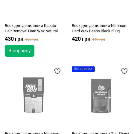
Воск для депиляции Kabuto
Воск для депиляции Nishman
Hair Removal Hard Wax Natural
Hard Wax Beans Black 500g
500 gr
430 грн
420 грн
460 грн
449 грн
В корзину
👉🏻 НОВИНКА
Воск для депиляции Nishman
Воск для депиляции The Shave