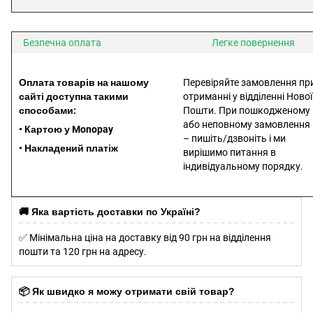
Безпечна оплата
Легке повернення
Оплата товарів на нашому
Перевіряйте замовлення пр
сайті доступна такими
отриманні у відділенні Нової
способами:
Пошти. При пошкодженому
або неповному замовлення
• Картою у Monopay
– пишіть/дзвоніть і ми
• Накладений платіж
вирішимо питання в
індивідуальному порядку.
ссссссссссссссссссссссс
сссссссссссссссссссссссс
🚚 Яка вартість доставки по Україні?
✅ Мінімальна ціна на доставку від 90 грн на відділення
пошти та 120 грн на адресу.
📦 Як швидко я можу отримати свій товар?