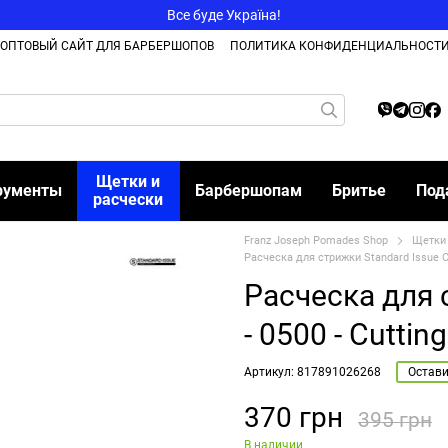
Все буде Україна!
ОПТОВЫЙ САЙТ ДЛЯ БАРБЕРШОПОВ
ПОЛИТИКА КОНФИДЕНЦИАЛЬНОСТ
Щетки и
рументы
Барбершопам
Бритье
Под
расчески
Franz Joseph Pomades Shop
Щетки 
Расческа для стрижки Standard Issue C
Расческа для 
- 0500 - Cutti
Артикул: 817891026268
Остави
370 грн
395 грн
В наличии