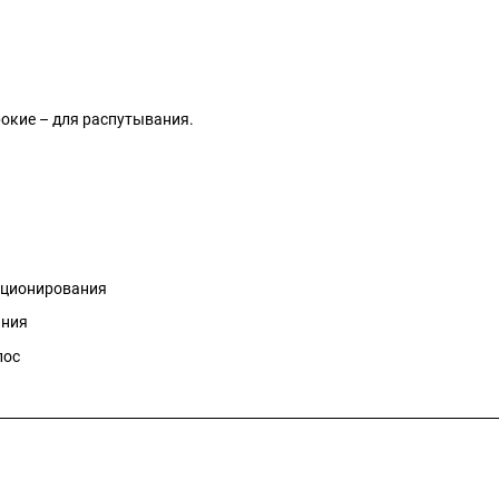
рокие – для распутывания.
екционирования
ания
лос