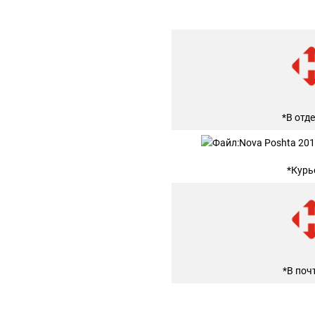
*В отд
*Курь
*В поч