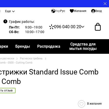
Укр
Рус
Желания
Вход
И
Еще
График работы:
096 040 00 20
Пн-Пт:
9:00–19:00
Сб-Вс:
10:00–17:00
Средства для
арки
Бренды
Распродажа
мытья посуды
и расчески
Расческа гребень
omb - 0500 - Cutting Comb
стрижки Standard Issue Comb
ng Comb
ть отзыв
В желания