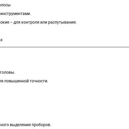
олосы
 инструментами.
рокие – для контроля или распутывания.
ах
 головы.
для повышенной точности.
чного выделения проборов.