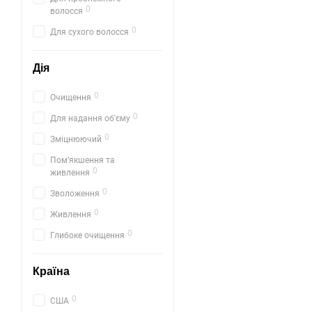
0
волосся
0
Для сухого волосся
Дія
0
Очищення
0
Для надання об'єму
0
Зміцнюючий
Помʼякшення та
0
живлення
0
Зволоження
0
Живлення
0
Глибоке очищення
Країна
0
США