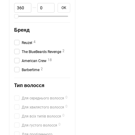
Від Ціна з ПДВ, грн
До Ціна з ПДВ, грн
ОК
Бренд
4
Reuzel
2
The BlueBeards Revenge
18
American Crew
2
Barbertime
Тип волосся
0
Для середнього волосся
0
Для хвилястого волосся
0
Для всіх типів волосся
0
Для густого волосся
Для проблемного