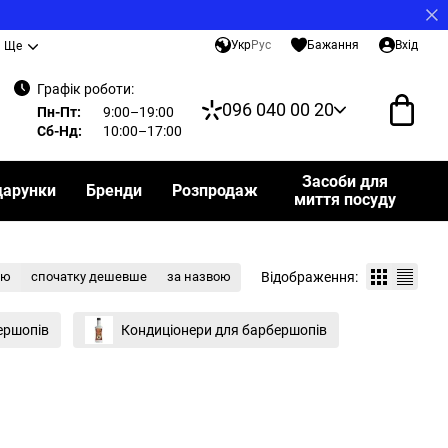
Укр
Рус
Бажання
Вхід
Ще
Графік роботи:
096 040 00 20
Пн-Пт:
9:00–19:00
Сб-Нд:
10:00–17:00
Засоби для
дарунки
Бренди
Розпродаж
миття посуду
Відображення:
тю
спочатку дешевше
за назвою
ершопів
Кондиціонери для барбершопів