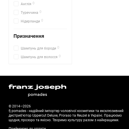
0
Англія
0
Туреччина
0
Нідерланди
Призначення
0
Шампунь для бороди
0
Шампунь для волосся
© 2014—2026
fj pomades - надійний імпортер чоловічої косметики та ексклюзивний
дистриб'ютор Uppercut Deluxe, Proraso та Reuzel в Україні. Працюємо
щодня, прозоро та якісно. Творимо культуру разом з найкращими.
Приймаємо до оплати