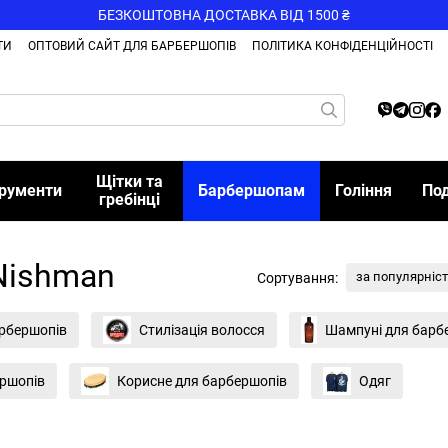
БЕЗКОШТОВНА ДОСТАВКА ВІД 1500 ₴
ТИ
ОПТОВИЙ САЙТ ДЛЯ БАРБЕРШОПІВ
ПОЛІТИКА КОНФІДЕНЦІЙНОСТІ
Щітки та
трументи
Барбершопам
Гоління
По
гребінці
Nishman
за популярніс
Сортування:
рбершопів
Стилізація волосся
Шампуні для барб
ершопів
Корисне для барбершопів
Одяг