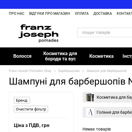
Перейти до основного контенту
ПРО НАС
ВІДГУКИ ПРО МАГАЗИН
ОПЛАТА
ДОСТАВКА
КОНТАК
Косметика для
Волосся
Косметика
Інс
бороди та вус
Franz Joseph Pomades Shop
Барбершопам
Шампуні для барбершопів
Шампуні для барбершопів 
Косметика для ба
Бренд:
Очистити фільтр
Гоління для барб
Ціна з ПДВ, грн
Немає товарів