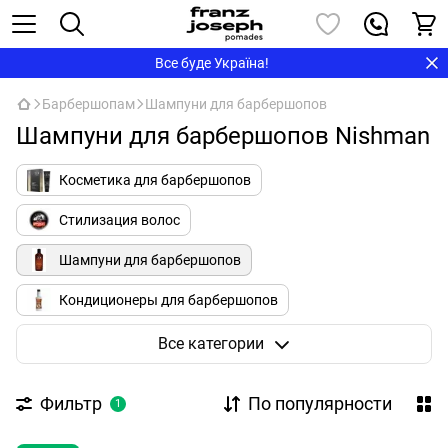
Все буде Україна!
Барбершопам
Шампуни для барбершопов
Шампуни для барбершопов Nishman
Косметика для барбершопов
Стилизация волос
Шампуни для барбершопов
Кондиционеры для барбершопов
Бритье для барбершопов
Все категории
Полезное для барбершопов
Одежда
Фильтр
По популярности
1