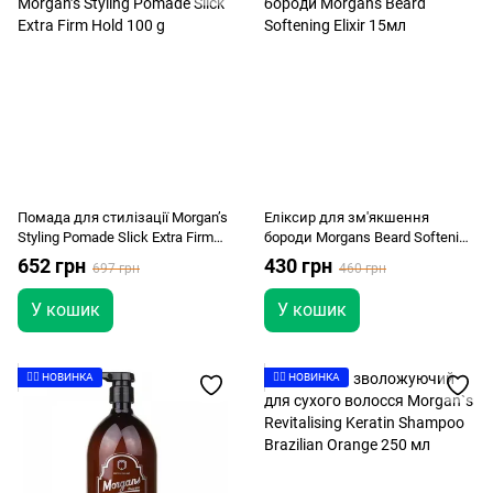
Помада для стилізації Morgan’s
Еліксир для зм'якшення
Styling Pomade Slick Extra Firm
бороди Morgans Beard Softening
Hold 100 g
Elixir 15мл
652 грн
430 грн
697 грн
460 грн
У кошик
У кошик
👉🏻 НОВИНКА
👉🏻 НОВИНКА