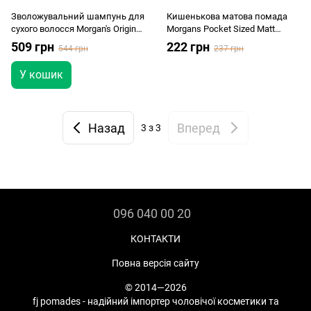
Зволожувальний шампунь для
Кишенькова матова помада
сухого волосся Morgan's Original
Morgans Pocket Sized Matt
Revitalising Shampoo 250 мл
Pomade 15г
509 грн
222 грн
544 грн
237 грн
У кошик
Назад
Вперед
3
з 3
096 040 00 20
КОНТАКТИ
Повна версія сайту
© 2014—2026
fj pomades - надійний імпортер чоловічої косметики та