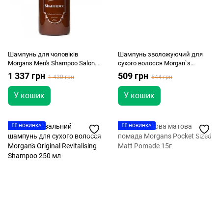
Шампунь для чоловіків
Шампунь зволожуючий для
Morgans Men's Shampoo Salon
сухого волосся Morgan`s
Size 1000мл
Revitalising Keratin Shampoo
1 337 грн
509 грн
1 430 грн
544 грн
Brazilian Orange 250 мл
У кошик
У кошик
👉🏻 НОВИНКА
👉🏻 НОВИНКА