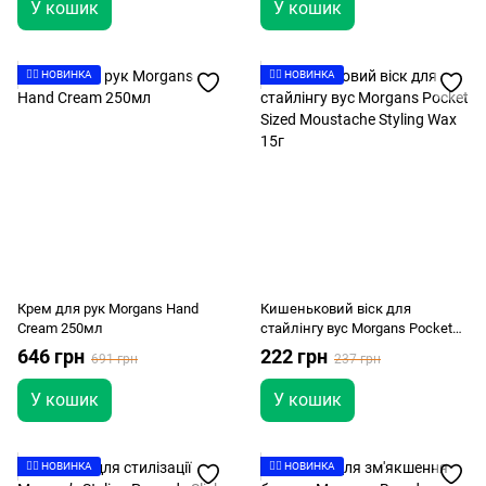
У кошик
У кошик
👉🏻 НОВИНКА
👉🏻 НОВИНКА
Крем для рук Morgans Hand
Кишеньковий віск для
Cream 250мл
стайлінгу вус Morgans Pocket
Sized Moustache Styling Wax 15г
646 грн
222 грн
691 грн
237 грн
У кошик
У кошик
👉🏻 НОВИНКА
👉🏻 НОВИНКА