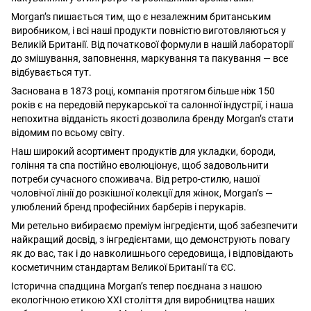
Morgan’s пишається тим, що є незалежним британським
виробником, і всі наші продукти повністю виготовляються у
Великій Британії. Від початкової формули в нашій лабораторії
до змішування, заповнення, маркування та пакування — все
відбувається тут.
Заснована в 1873 році, компанія протягом більше ніж 150
років є на передовій перукарської та салонної індустрії, і наша
непохитна відданість якості дозволила бренду Morgan’s стати
відомим по всьому світу.
Наш широкий асортимент продуктів для укладки, бороди,
гоління та спа постійно еволюціонує, щоб задовольнити
потреби сучасного споживача. Від ретро-стилю, нашої
чоловічої лінії до розкішної колекції для жінок, Morgan’s —
улюблений бренд професійних барберів і перукарів.
Ми ретельно вибираємо преміум інгредієнти, щоб забезпечити
найкращий досвід, з інгредієнтами, що демонструють повагу
як до вас, так і до навколишнього середовища, і відповідають
косметичним стандартам Великої Британії та ЄС.
Історична спадщина Morgan’s тепер поєднана з нашою
екологічною етикою XXI століття для виробництва наших