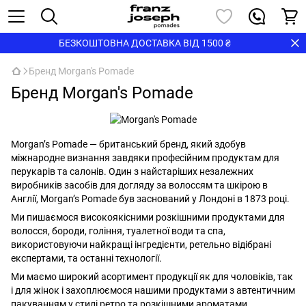
БЕЗКОШТОВНА ДОСТАВКА ВІД 1500 ₴
Бренд Morgan's Pomade
Бренд Morgan's Pomade
Morgan’s Pomade — британський бренд, який здобув
міжнародне визнання завдяки професійним продуктам для
перукарів та салонів. Один з найстаріших незалежних
виробників засобів для догляду за волоссям та шкірою в
Англії, Morgan’s Pomade був заснований у Лондоні в 1873 році.
Ми пишаємося високоякісними розкішними продуктами для
волосся, бороди, гоління, туалетної води та спа,
використовуючи найкращі інгредієнти, ретельно відібрані
експертами, та останні технології.
Ми маємо широкий асортимент продукції як для чоловіків, так
і для жінок і захоплюємося нашими продуктами з автентичним
пакуванням у стилі ретро та розкішними ароматами.