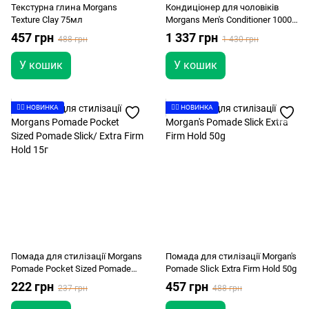
Текстурна глина Morgans
Кондиціонер для чоловіків
Texture Clay 75мл
Morgans Men's Conditioner 1000
мл
457 грн
1 337 грн
488 грн
1 430 грн
У кошик
У кошик
👉🏻 НОВИНКА
👉🏻 НОВИНКА
Помада для стилізації Morgans
Помада для стилізації Morgan's
Pomade Pocket Sized Pomade
Pomade Slick Extra Firm Hold 50g
Slick/ Extra Firm Hold 15г
222 грн
457 грн
237 грн
488 грн