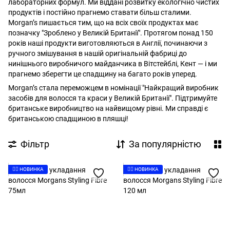
лабораторних формул. Ми віддані розвитку екологічно чистих
продуктів і постійно прагнемо ставати більш сталими.
Morgan’s пишається тим, що на всіх своїх продуктах має
позначку "Зроблено у Великій Британії". Протягом понад 150
років наші продукти виготовляються в Англії, починаючи з
ручного змішування в нашій оригінальній фабриці до
нинішнього виробничого майданчика в Вітстейблі, Кент — і ми
прагнемо зберегти це спадщину на багато років уперед.
Morgan’s стала переможцем в номінації "Найкращий виробник
засобів для волосся та краси у Великій Британії". Підтримуйте
британське виробництво на найвищому рівні. Ми справді є
британською спадщиною в пляшці!
Фільтр
За популярністю
👉🏻 НОВИНКА
👉🏻 НОВИНКА