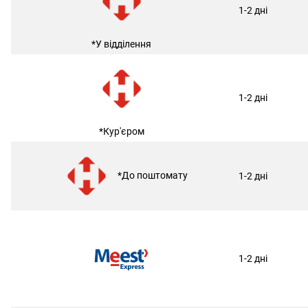
1-2 дні
*У відділення
1-2 дні
*Кур'єром
*До поштомату
1-2 дні
1-2 дні