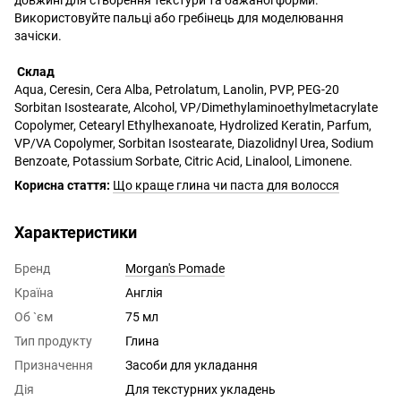
Використовуйте пальці або гребінець для моделювання
зачіски.
Склад
Aqua, Ceresin, Cera Alba, Petrolatum, Lanolin, PVP, PEG-20
Sorbitan Isostearate, Alcohol, VP/Dimethylaminoethylmetacrylate
Copolymer, Cetearyl Ethylhexanoate, Hydrolized Keratin, Parfum,
VP/VA Copolymer, Sorbitan Isostearate, Diazolidnyl Urea, Sodium
Benzoate, Potassium Sorbate, Citric Acid, Linalool, Limonene.
Корисна стаття:
Що краще глина чи паста для волосся
Характеристики
Бренд
Morgan's Pomade
Країна
Англія
Об `єм
75 мл
Тип продукту
Глина
Призначення
Засоби для укладання
Дія
Для текстурних укладень