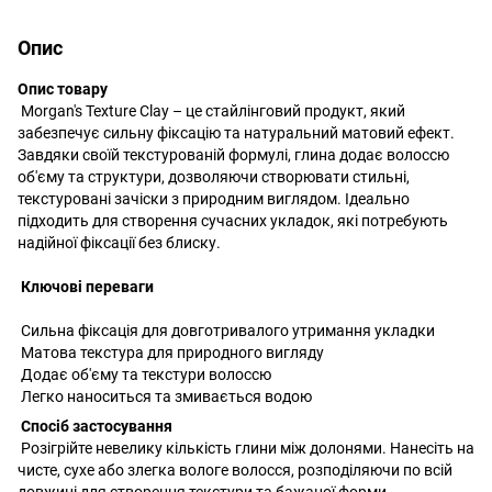
Опис
Опис товару
Morgan's Texture Clay – це стайлінговий продукт, який
забезпечує сильну фіксацію та натуральний матовий ефект.
Завдяки своїй текстурованій формулі, глина додає волоссю
об'єму та структури, дозволяючи створювати стильні,
текстуровані зачіски з природним виглядом. Ідеально
підходить для створення сучасних укладок, які потребують
надійної фіксації без блиску.
Ключові переваги
Сильна фіксація для довготривалого утримання укладки
Матова текстура для природного вигляду
Додає об'єму та текстури волоссю
Легко наноситься та змивається водою
Спосіб застосування
Розігрійте невелику кількість глини між долонями. Нанесіть на
чисте, сухе або злегка вологе волосся, розподіляючи по всій
довжині для створення текстури та бажаної форми.