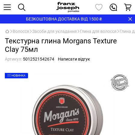
БЕЗКОШТОВНА ДОСТАВКА ВІД 1500 ₴
Волосся
Засоби для укладання
Глина для волосся
Глина д
Текстурна глина Morgans Texture
Clay 75мл
Артикул:
5012521542674
Написати відгук
👉🏻 НОВИНКА