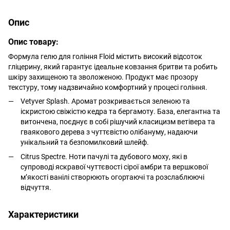
Опис
Опис товару:
Формула гелю для гоління Floid містить високий відсоток
гліцерину, який гарантує ідеальне ковзання бритви та робить
шкіру захищеною та зволоженою. Продукт має прозору
текстуру, тому надзвичайно комфортний у процесі гоління.
Vetyver Splash. Аромат розкривається зеленою та
іскристою свіжістю кедра та бергамоту. База, елегантна та
витончена, поєднує в собі рішучий класицизм ветівера та
гваякового дерева з чуттєвістю олібануму, надаючи
унікальний та безпомилковий шлейф.
Citrus Spectre. Ноти пачулі та дубового моху, які в
супроводі яскравої чуттєвості сірої амбри та вершкової
м’якості ванілі створюють огортаючі та розслаблюючі
відчуття.
Характеристики