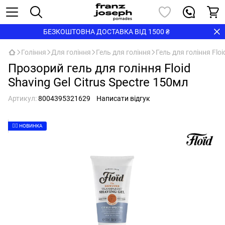
БЕЗКОШТОВНА ДОСТАВКА ВІД 1500 ₴
Гоління
Для гоління
Гель для гоління
Гель для гоління Floi
Прозорий гель для гоління Floid
Shaving Gel Citrus Spectre 150мл
Артикул:
8004395321629
Написати відгук
👉🏻 НОВИНКА