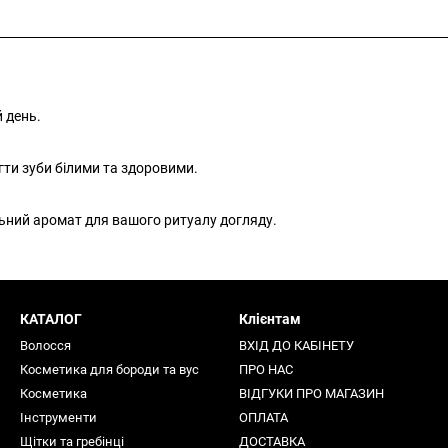
й день.
гти зуби білими та здоровими.
льний аромат для вашого ритуалу догляду.
КАТАЛОГ
Клієнтам
Волосся
ВХІД ДО КАБІНЕТУ
Косметика для бороди та вус
ПРО НАС
Косметика
ВІДГУКИ ПРО МАГАЗИН
Інструменти
ОПЛАТА
Щітки та гребінці
ДОСТАВКА