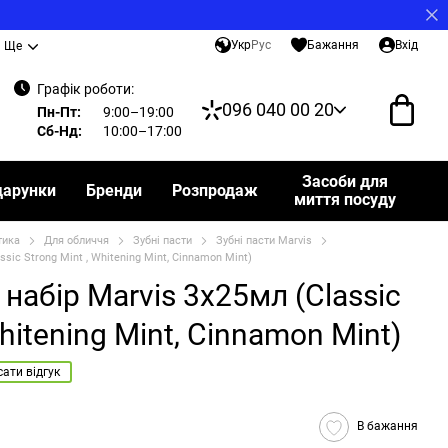
Укр
Рус
Бажання
Вхід
Ще
Графік роботи:
096 040 00 20
Пн-Пт:
9:00–19:00
Сб-Нд:
10:00–17:00
Засоби для
дарунки
Бренди
Розпродаж
миття посуду
тика
Для обличчя
Зубні пасти
Зубні пасти Marvis
sic Strong Mint , Whitening Mint, Cinnamon Mint)
набір Marvis 3x25мл (Classic
Whitening Mint, Cinnamon Mint)
ати відгук
В бажання