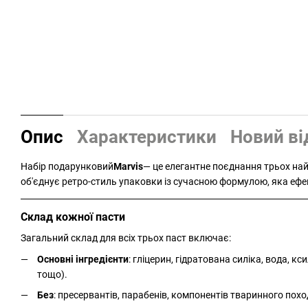
Опис
Характеристики
Новий ві
Набір подарунковий
Marvis
— це елегантне поєднання трьох на
об'єднує ретро-стиль упаковки із сучасною формулою, яка ефе
Склад кожної пасти
Загальний склад для всіх трьох паст включає:
Основні інгредієнти
: гліцерин, гідратована силіка, вода, к
тощо).
Без
: пресервантів, парабенів, компонентів тваринного пох