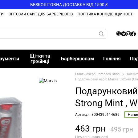
БЕЗКОШТОВНА ДОСТАВКА ВІД 1500 ₴
ТИ
ОПТОВИЙ САЙТ ДЛЯ БАРБЕРШОПІВ
ПОЛІТИКА КОНФІДЕНЦІЙНОСТІ
Щітки та
трументи
Барбершопам
Гоління
По
гребінці
Franz Joseph Pomades Shop
Косме
Подарунковий набір Marvis 3x25мл (Clas
Подарунковий 
Strong Mint , 
Артикул: 8004395114689
Напис
463 грн
495 грн
Немає в наявності