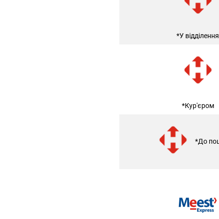
*У відділення
*Кур'єром
*До по