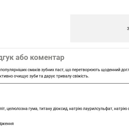
З
дгук або коментар
йпопулярніших смаків зубних паст, що перетворюють щоденний до
ктивно очищує зуби та дарує тривалу свіжість.
силіт, целюлозна гума, титану діоксид, натрію лаурилсульфат, натрію 
одження