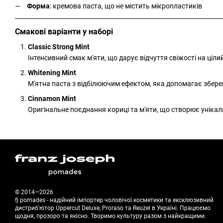
Форма
: кремова паста, що не містить мікропластиків
Смакові варіанти у наборі
Classic Strong Mint
Інтенсивний смак м'яти, що дарує відчуття свіжості на ціли
Whitening Mint
М'ятна паста з відбілюючим ефектом, яка допомагає збере
Cinnamon Mint
Оригінальне поєднання кориці та м'яти, що створює уніка
© 2014—2026
fj pomades - надійний імпортер чоловічої косметики та ексклюзивний
дистриб'ютор Uppercut Deluxe, Proraso та Reuzel в Україні. Працюємо
щодня, прозоро та якісно. Творимо культуру разом з найкращими.