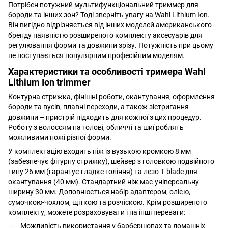
Потрібен потужний мультифункціональний триммер для
бороди та інших зон? Тоді зверніть увагу на Wahl Lithium Ion.
Він вигідно відрізняється від інших моделей американського
бренду наявністю розширеного комплекту аксесуарів для
регулювання форми та довжини зрізу. Потужність при цьому
не поступається популярним професійним моделям.
Характеристики та особливості тримера Wahl
Lithium Ion trimmer
Контурна стрижка, фінішні роботи, окантування, оформлення
бороди та вусів, плавні переходи, а також зістригання
довжини – пристрій підходить для кожної з цих процедур.
Роботу з волоссям на голові, обличчі та шиї роблять
можливими ножі різної форми.
У комплектацію входить ніж із вузькою кромкою 8 мм
(забезпечує фігурну стрижку), шейвер з головкою подвійного
типу 26 мм (гарантує гладке гоління) та лезо Т-blade для
окантування (40 мм). Стандартний ніж має універсальну
ширину 30 мм. Доповнюється набір адаптером, олією,
сумочкою-чохлом, щіткою та розчіскою. Крім розширеного
комплекту, можете розраховувати і на інші переваги:
Можливість використання у барбершопах та домашніх