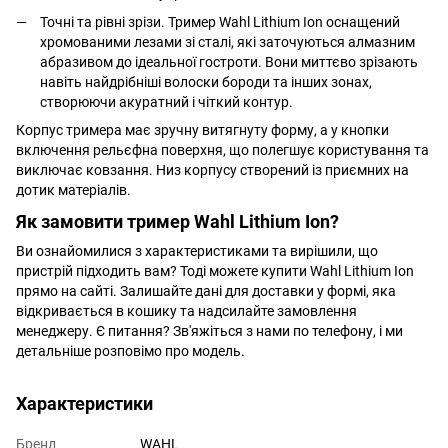
Точні та рівні зрізи. Тример Wahl Lithium Ion оснащений
хромованими лезами зі сталі, які заточуються алмазним
абразивом до ідеальної гостроти. Вони миттєво зрізають
навіть найдрібніші волоски бороди та інших зонах,
створюючи акуратний і чіткий контур.
Корпус тримера має зручну витягнуту форму, а у кнопки
включення рельєфна поверхня, що полегшує користування та
виключає ковзання. Низ корпусу створений із приємних на
дотик матеріалів.
Як замовити тример Wahl Lithium Ion?
Ви ознайомилися з характеристиками та вирішили, що
пристрій підходить вам? Тоді можете купити Wahl Lithium Ion
прямо на сайті. Залишайте дані для доставки у формі, яка
відкривається в кошику та надсилайте замовлення
менеджеру. Є питання? Зв'яжіться з нами по телефону, і ми
детальніше розповімо про модель.
Характеристики
Бренд
WAHL