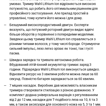
умовах. Тример Wahl Lithium Ion відрізняється високою
потужністю, що робить його оптимальним рішенням для
професійного застосування. Але прилад простий в
управлінні, тому купити його можна і для дому.
Безшумний високопродуктивний двигун. Експерти
вказують, що потужний роторний двигун видає вдвічі
більше оборотів у порівнянні з попередніми моделями.
Завдяки цьому тример Wahl Lithium Ion справляється з
різними типами волосся, у тому числі бороди. Отримуючи
сильний імпульс, лезо легко зрізає як тонкі, так і густі
пасма.
Швидка зарядка та тривала автономна робота.
Вбудований літій-іонний акумулятор тримає заряд 3
години. Підзарядка Wahl Lithium Ion виконується швидко.
Відновити ресурс на 3 хвилини роботи можна лише за 60
секунд. Повністю батарея заряджається за 60 хвилин.
7 міцних насадок. Виробник дав можливість власникам
тримера створювати стилізацію з різною довжиною. У
комплект додана універсальна варіація з регулюванням
від 2 до 12 мм, насадки для Т-подібного леза на 10, 6 та 3
мм, а також аксесуари для основного ножа на 5, 3 та 1 мм.