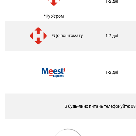
1-2 дні
*Кур'єром
*До поштомату
1-2 дні
1-2 дні
З будь-яких питань телефонуйте: 09