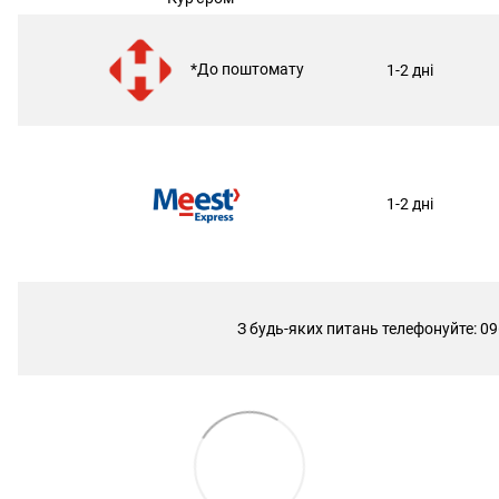
*До поштомату
1-2 дні
1-2 дні
З будь-яких питань телефонуйте: 09