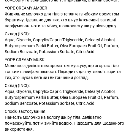
YOPE CREAMY AMBER
Живильне молочко для тіла з теплим, глибоким ароматом
бурштину. Ідеально для тих, хто цінує інтенсивні, затишні
парфумовані ноти та м’яку, шовковисту шкіру після душу.
Склад (INCI):
Aqua, Glycerin, Caprylic/Capric Triglyceride, Cetearyl Alcohol,
Butyrospermum Parkii Butter, Olea Europaea Fruit Oil, Parfum,
Sodium Benzoate, Potassium Sorbate, Citric Acid.
YOPE CREAMY MUSK
Молочко з делікатним ароматом мускусу, що огортає тіло
тонким шлейфом ніжності. Підходить для чутливої шкіри та
тих, хто шукає легкий і витончений догляд.
Склад (INCI):
Aqua, Glycerin, Caprylic/Capric Triglyceride, Cetearyl Alcohol,
Butyrospermum Parkii Butter, Olea Europaea Fruit Oil, Parfum,
Sodium Benzoate, Potassium Sorbate, Citric Acid.
Спосіб застосування:
Нанесіть молочко на вологу шкіру тіла, делікатно
помасажуйте, потім змийте водою. Підходить для щоденного
використання.