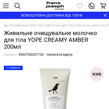
БЕЗКОШТОВНА ДОСТАВКА ВІД 1500 ₴
Косметика
Для тіла
Молочко для тіла
Молочко для тіла Y
Живильне очищувальне молочко
для тіла YOPE CREAMY AMBER
200мл
Артикул:
5903760207120
Написати відгук
👉🏻 НОВИНКА