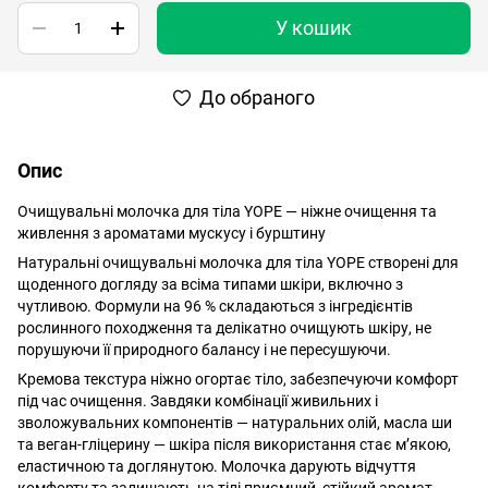
У кошик
До обраного
Опис
Очищувальні молочка для тіла YOPE — ніжне очищення та
живлення з ароматами мускусу і бурштину
Натуральні очищувальні молочка для тіла YOPE створені для
щоденного догляду за всіма типами шкіри, включно з
чутливою. Формули на 96 % складаються з інгредієнтів
рослинного походження та делікатно очищують шкіру, не
порушуючи її природного балансу і не пересушуючи.
Кремова текстура ніжно огортає тіло, забезпечуючи комфорт
під час очищення. Завдяки комбінації живильних і
зволожувальних компонентів — натуральних олій, масла ши
та веган-гліцерину — шкіра після використання стає м’якою,
еластичною та доглянутою. Молочка дарують відчуття
комфорту та залишають на тілі приємний, стійкий аромат.