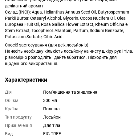
делікатний аромат.
Склад (INCI): Aqua, Helianthus Annuus Seed Oil, Butyrospermum
Parkii Butter, Cetearyl Alcohol, Glycerin, Cocos Nucifera Oil, Olea
Europaea Fruit Oil, Rosa Gallica Flower Extract, Rheum Officinale
Stem Extract, Tocopherol, Allantoin, Parfum, Sodium Benzoate,
Potassium Sorbate, Citric Acid.
Спосіб застосування (для всіх лосьйонів):
Нанесіть необхідну кількість лосьйону на чисту шкіру рук і тіла,
рівномірно розподіліть і дайте вбратися. Підходить для
щоденного використання.
Характеристики
Дія
Помʼякшення та живлення
Об `єм
300 мл
Країна
Польща
Тип продукту
Лосьйон
Призначення
Для тіла
Вид
FIG TREE