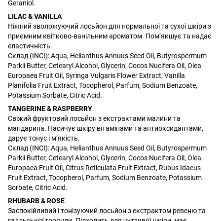
Geraniol.
LILAC & VANILLA
Ніжний зволожуючий лосьйон для нормальної та сухої шкіри з
приємним квітково-ванільним ароматом. Пом’якшує та надає
еластичність.
Склад (INCI): Aqua, Helianthus Annuus Seed Oil, Butyrospermum
Parkii Butter, Cetearyl Alcohol, Glycerin, Cocos Nucifera Oil, Olea
Europaea Fruit Oil, Syringa Vulgaris Flower Extract, Vanilla
Planifolia Fruit Extract, Tocopherol, Parfum, Sodium Benzoate,
Potassium Sorbate, Citric Acid.
TANGERINE & RASPBERRY
Свіжий фруктовий лосьйон з екстрактами малини та
мандарина. Насичує шкіру вітамінами та антиоксидантами,
дарує тонус і м’якість.
Склад (INCI): Aqua, Helianthus Annuus Seed Oil, Butyrospermum
Parkii Butter, Cetearyl Alcohol, Glycerin, Cocos Nucifera Oil, Olea
Europaea Fruit Oil, Citrus Reticulata Fruit Extract, Rubus Idaeus
Fruit Extract, Tocopherol, Parfum, Sodium Benzoate, Potassium
Sorbate, Citric Acid.
RHUBARB & ROSE
Заспокійливий і тонізуючий лосьйон з екстрактом ревеню та
галльської троянди. Підходить для чутливої шкіри, має