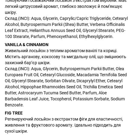
Тонізуючий і освіжаючий лосьйон з екстрактом вербени. Має
легкий цитрусовий аромат, глибоко зволожує й пом’якшує
шкіру.
Склад (INCI): Aqua, Glycerin, Caprylic/Capric Triglyceride, Cetearyl
Alcohol, Butyrospermum Parkii (Shea) Butter, Verbena Officinalis
Leaf Extract, Helianthus Annuus Seed Oil, Glyceryl Stearate, PEG-
100 Stearate, Parfum, Phenoxyethanol, Ethylhexylglycerin.
VANILLA & CINNAMON
Живильний лосьйон з теплим ароматом ванілі та кориці.
Містить арганову, кокосову та мигдальну олії, що зміцнюють
захисний бар’єр шкіри.
Склад (INCI): Aqua, Glycerin, Butyrospermum Parkii Butter, Olea
Europaea Fruit Oil, Cetearyl Glucoside, Macadamia Ternifolia Seed
Oil, Glyceryl Stearate, Sorbitan Olivate, Dicaprylyl Ether, Cetearyl
Alcohol, Hippophae Rhamnoides Seed Oil, Trichilia Emetica Seed
Butter, Astrocaryum Tucuma Seed Butter, Parfum, Aloe
Barbadensis Leaf Juice, Tocopherol, Potassium Sorbate, Sodium
Benzoate.
FIG TREE
Регенеруючий лосьйон з екстрактом фіги для еластичності,
живлення та фруктового аромату. Ідеально підходить для
сухої шкіри.