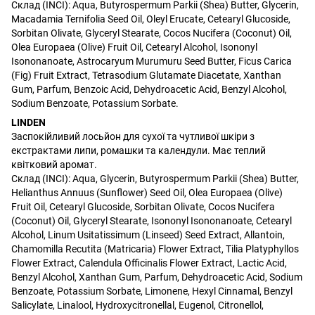
Склад (INCI): Aqua, Butyrospermum Parkii (Shea) Butter, Glycerin,
Macadamia Ternifolia Seed Oil, Oleyl Erucate, Cetearyl Glucoside,
Sorbitan Olivate, Glyceryl Stearate, Cocos Nucifera (Coconut) Oil,
Olea Europaea (Olive) Fruit Oil, Cetearyl Alcohol, Isononyl
Isononanoate, Astrocaryum Murumuru Seed Butter, Ficus Carica
(Fig) Fruit Extract, Tetrasodium Glutamate Diacetate, Xanthan
Gum, Parfum, Benzoic Acid, Dehydroacetic Acid, Benzyl Alcohol,
Sodium Benzoate, Potassium Sorbate.
LINDEN
Заспокійливий лосьйон для сухої та чутливої шкіри з
екстрактами липи, ромашки та календули. Має теплий
квітковий аромат.
Склад (INCI): Aqua, Glycerin, Butyrospermum Parkii (Shea) Butter,
Helianthus Annuus (Sunflower) Seed Oil, Olea Europaea (Olive)
Fruit Oil, Cetearyl Glucoside, Sorbitan Olivate, Cocos Nucifera
(Coconut) Oil, Glyceryl Stearate, Isononyl Isononanoate, Cetearyl
Alcohol, Linum Usitatissimum (Linseed) Seed Extract, Allantoin,
Chamomilla Recutita (Matricaria) Flower Extract, Tilia Platyphyllos
Flower Extract, Calendula Officinalis Flower Extract, Lactic Acid,
Benzyl Alcohol, Xanthan Gum, Parfum, Dehydroacetic Acid, Sodium
Benzoate, Potassium Sorbate, Limonene, Hexyl Cinnamal, Benzyl
Salicylate, Linalool, Hydroxycitronellal, Eugenol, Citronellol,