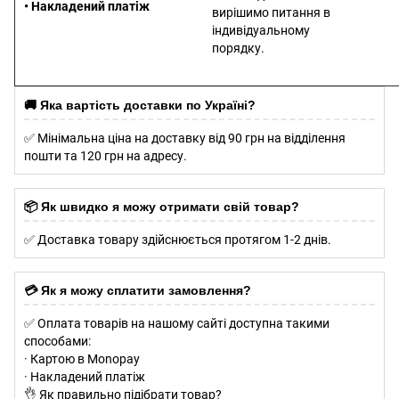
• Накладений платіж
вирішимо питання в
індивідуальному
порядку.
сссссссссссссссссссссссс
сссссссссссссссссссссссс
🚚 Яка вартість доставки по Україні?
✅ Мінімальна ціна на доставку від 90 грн на відділення
пошти та 120 грн на адресу.
📦 Як швидко я можу отримати свій товар?
✅ Доставка товару здійснюється протягом 1-2 днів.
💳 Як я можу сплатити замовлення?
✅ Оплата товарів на нашому сайті доступна такими
способами:
· Картою в Monopay
· Накладений платіж
👌 Як правильно підібрати товар?