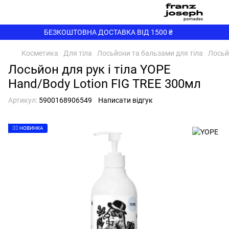
БЕЗКОШТОВНА ДОСТАВКА ВІД 1500 ₴
Косметика
Для тіла
Лосьйони та бальзами для тіла
Лосьй
Лосьйон для рук і тіла YOPE
Hand/Body Lotion FIG TREE 300мл
Артикул:
5900168906549
Написати відгук
👉🏻 НОВИНКА