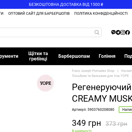
БЕЗКОШТОВНА ДОСТАВКА ВІД 1500 ₴
ТИ
ОПТОВИЙ САЙТ ДЛЯ БАРБЕРШОПІВ
ПОЛІТИКА КОНФІДЕНЦІЙНОСТІ
Щітки та
трументи
Барбершопам
Гоління
По
гребінці
Franz Joseph Pomades Shop
Косме
Лосьйони та бальзами для тіла YOPE
Регенеруючий 
CREAMY MUSK
Артикул: 5903760208080
Напис
349 грн
373 грн
В наявності