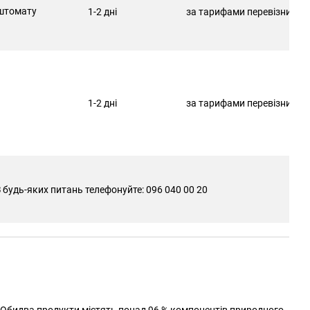
штомату
1-2 дні
за тарифами перевізника
1-2 дні
за тарифами перевізника
 будь-яких питань телефонуйте: 096 040 00 20
. Обидва продукти містять понад 96 % компонентів природного