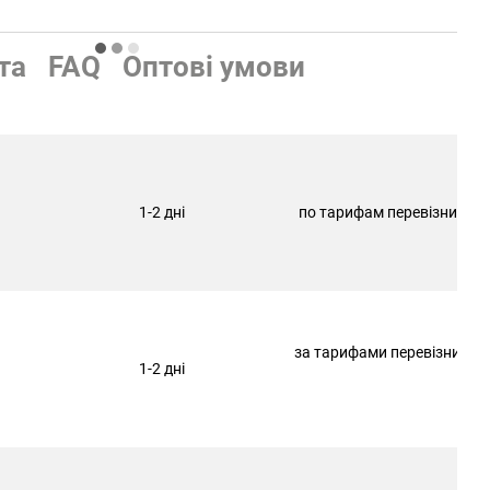
та
FAQ
Оптові умови
1-2 дні
по тарифам перевізника
за тарифами перевізника
1-2 дні