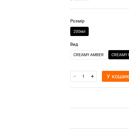
Розмір
200мл
Вид
CREAMY AMBER
CREAMY
У коши