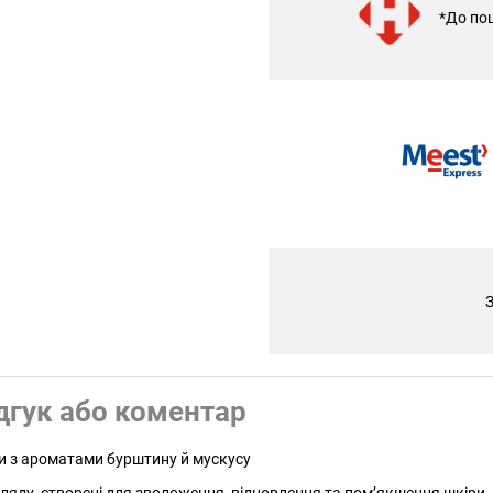
*До по
З
дгук або коментар
и з ароматами бурштину й мускусу
ляду, створені для зволоження, відновлення та пом’якшення шкіри