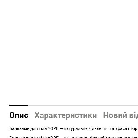
Опис
Характеристики
Новий ві
Бальзами для тіла YOPE — натуральне живлення та краса шкір
Бальзами для тіла YOPE — це натуральні засоби щоденного дог