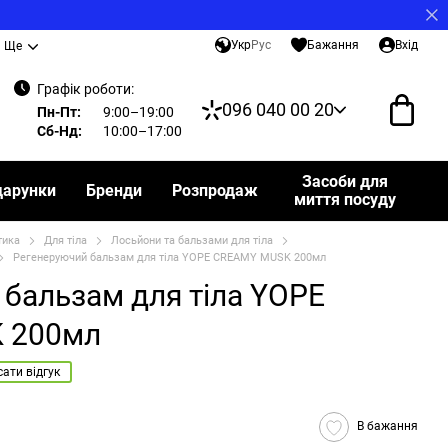
Укр
Рус
Бажання
Вхід
Ще
Графік роботи:
096 040 00 20
Пн-Пт:
9:00–19:00
Сб-Нд:
10:00–17:00
Засоби для
дарунки
Бренди
Розпродаж
миття посуду
тика
Для тіла
Лосьйони та бальзами для тіла
Регенеруючий бальзам для тіла YOPE CREAMY MUSK 200мл
бальзам для тіла YOPE
 200мл
ати відгук
В бажання