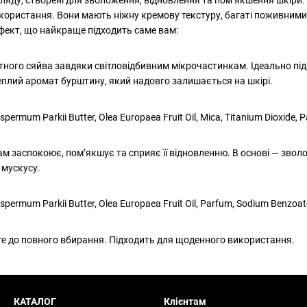
користання. Вони мають ніжну кремову текстуру, багаті поживним
ефект, що найкраще підходить саме вам:
атного сяйва завдяки світловідбивним мікрочастинкам. Ідеально пі
теплий аромат бурштину, який надовго залишається на шкірі.
rospermum Parkii Butter, Olea Europaea Fruit Oil, Mica, Titanium Dioxide,
ам заспокоює, пом’якшує та сприяє її відновленню. В основі — звол
 мускусу.
rospermum Parkii Butter, Olea Europaea Fruit Oil, Parfum, Sodium Benzoat
йте до повного вбирання. Підходить для щоденного використання.
КАТАЛОГ
Клієнтам