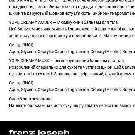
походження, легко вбираються та підходять для щоденного ви
шкіри та дарують їй шовковисту м’якість. Вибирайте аромат і 
YOPE CREAMY AMBER — ілюмінуючий бальзам для тіла
Цей бальзам не лише живить і зволожує, а й додає шкірі делік
хочеться додати шкірі блиску й привабливості. Має чуттєвий 
Склад (INCI):
Aqua, Glycerin, Caprylic/Capric Triglyceride, Cetearyl Alcohol, Buty
YOPE CREAMY MUSK — регенерувальний бальзам для тіла
Розроблений спеціально для сухої та чутливої шкіри, цей бальз
стягнутості та сухості. Залишає на шкірі тонкий, ніжний аромат
Склад (INCI):
Aqua, Glycerin, Caprylic/Capric Triglyceride, Cetearyl Alcohol, Buty
Спосіб застосування:
Нанесіть бальзам на чисту суху шкіру тіла та делікатно вмасу