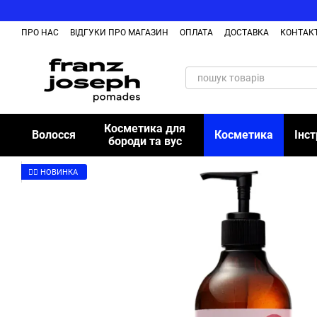
Перейти до основного контенту
ПРО НАС
ВІДГУКИ ПРО МАГАЗИН
ОПЛАТА
ДОСТАВКА
КОНТАК
БЛОГ
Косметика для
Волосся
Косметика
Інс
бороди та вус
👉🏻 НОВИНКА