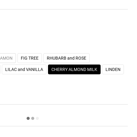
NNAMON
FIG TREE
RHUBARB and ROSE
LILAC and VANILLA
CHERRY ALMOND MILK
LINDEN