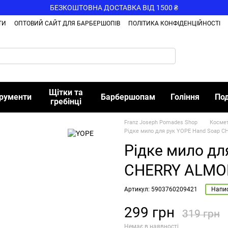
БЕЗКОШТОВНА ДОСТАВКА ВІД 1500 ₴
ТИ
ОПТОВИЙ САЙТ ДЛЯ БАРБЕРШОПІВ
ПОЛІТИКА КОНФІДЕНЦІЙНОСТІ
Щітки та
трументи
Барбершопам
Гоління
По
гребінці
Franz Joseph Pomades Shop
Косме
Рідке мило для рук YOPE Hand Soap 
Рідке мило дл
CHERRY ALMO
Артикул: 5903760209421
Напис
299 грн
319 грн
Немає в наявності