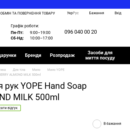
Укр
Рус
Бажання
Вхід
ОБМІН ТА ПОВЕРНЕННЯ ТОВАРУ
Графік роботи:
096 040 00 20
Пн-Пт:
9:00–19:00
Сб-Нд:
10:00–17:00
Засоби для
дарунки
Бренди
Розпродаж
миття посуду
тика
Для тіла
Мило
Мило YOPE
CHERRY ALMOND MILK 500ml
я рук YOPE Hand Soap
ND MILK 500ml
ати відгук
В бажання