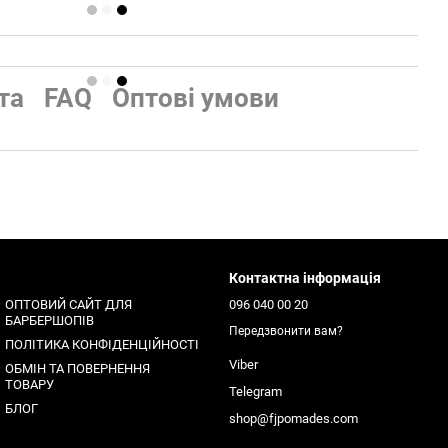
та
FAQ
Оптові умови
Контактна інформація
ОПТОВИЙ САЙТ ДЛЯ
096 040 00 20
БАРБЕРШОПІВ
Передзвонити вам?
ПОЛІТИКА КОНФІДЕНЦІЙНОСТІ
Viber
ОБМІН ТА ПОВЕРНЕННЯ
ТОВАРУ
Telegram
БЛОГ
shop@fjpomades.com