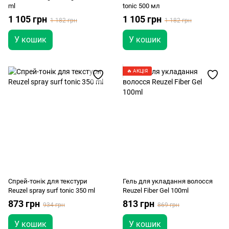
ml
tonic 500 мл
1 105 грн
1 105 грн
1 182 грн
1 182 грн
У кошик
У кошик
🔥 АКЦІЯ
Спрей-тонік для текстури
Гель для укладання волосся
Reuzel spray surf tonic 350 ml
Reuzel Fiber Gel 100ml
873 грн
813 грн
934 грн
869 грн
У кошик
У кошик