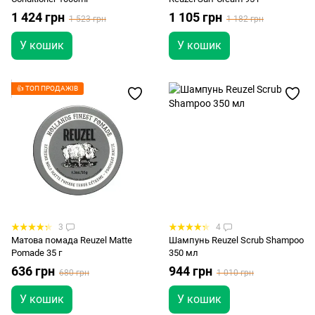
1 424 грн
1 105 грн
1 523 грн
1 182 грн
У кошик
У кошик
👍 ТОП ПРОДАЖІВ
3
4
Матова помада Reuzel Matte
Шампунь Reuzel Scrub Shampoo
Pomade 35 г
350 мл
636 грн
944 грн
680 грн
1 010 грн
У кошик
У кошик