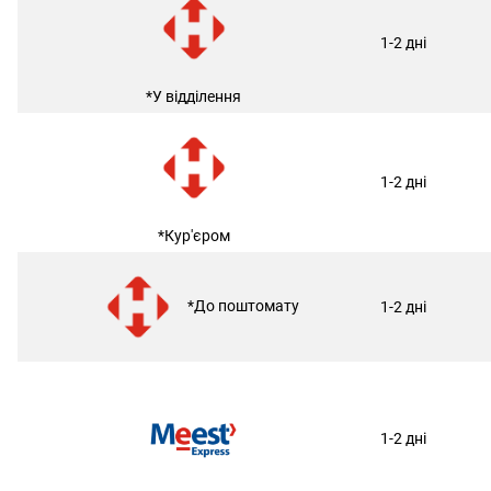
1-2 дні
*У відділення
1-2 дні
*Кур'єром
*До поштомату
1-2 дні
1-2 дні