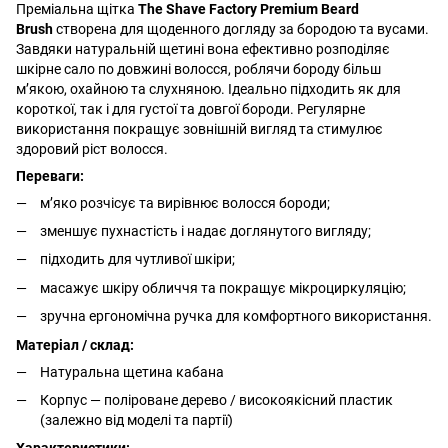
Преміальна щітка
The Shave Factory Premium Beard
Brush
створена для щоденного догляду за бородою та вусами.
Завдяки натуральній щетині вона ефективно розподіляє
шкірне сало по довжині волосся, роблячи бороду більш
м’якою, охайною та слухняною. Ідеально підходить як для
короткої, так і для густої та довгої бороди. Регулярне
використання покращує зовнішній вигляд та стимулює
здоровий ріст волосся.
Переваги:
м’яко розчісує та вирівнює волосся бороди;
зменшує пухнастість і надає доглянутого вигляду;
підходить для чутливої шкіри;
масажує шкіру обличчя та покращує мікроциркуляцію;
зручна ергономічна ручка для комфортного використання.
Матеріал / склад:
Натуральна щетина кабана
Корпус — поліроване дерево / високоякісний пластик
(залежно від моделі та партії)