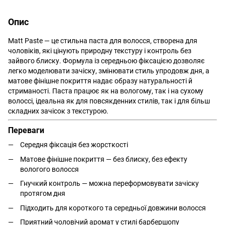
Опис
Matt Paste — це стильна паста для волосся, створена для
чоловіків, які цінують природну текстуру і контроль без
зайвого блиску. Формула із середньою фіксацією дозволяє
легко моделювати зачіску, змінювати стиль упродовж дня, а
матове фінішне покриття надає образу натуральності й
стриманості. Паста працює як на вологому, так і на сухому
волоссі, ідеальна як для повсякденних стилів, так і для більш
складних зачісок з текстурою.
Переваги
Середня фіксація без жорсткості
Матове фінішне покриття — без блиску, без ефекту
вологого волосся
Гнучкий контроль — можна переформовувати зачіску
протягом дня
Підходить для короткого та середньої довжини волосся
Приятний чоловічий аромат у стилі барбершопу