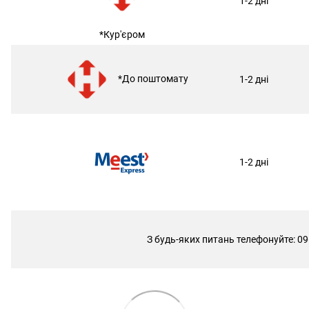
1-2 дні
*Кур'єром
*До поштомату
1-2 дні
1-2 дні
З будь-яких питань телефонуйте: 09