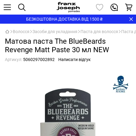
БЕЗКОШТОВНА ДОСТАВКА ВІД 1500 ₴
Волосся
Засоби для укладання
Паста для волосся
Паста д
Матова паста The BlueBeards
Revenge Matt Paste 30 мл NEW
Артикул:
5060297002892
Написати відгук