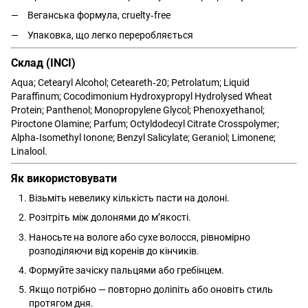
Веганська формула, cruelty‑free
Упаковка, що легко переробляється
Склад (INCI)
Aqua; Cetearyl Alcohol; Ceteareth‑20; Petrolatum; Liquid
Paraffinum; Cocodimonium Hydroxypropyl Hydrolysed Wheat
Protein; Panthenol; Monopropylene Glycol; Phenoxyethanol;
Piroctone Olamine; Parfum; Octyldodecyl Citrate Crosspolymer;
Alpha‑Isomethyl Ionone; Benzyl Salicylate; Geraniol; Limonene;
Linalool.
Як використовувати
Візьміть невелику кількість пасти на долоні.
Розітріть між долонями до м’якості.
Наносьте на вологе або сухе волосся, рівномірно
розподіляючи від коренів до кінчиків.
Формуйте зачіску пальцями або гребінцем.
Якщо потрібно — повторно доліпіть або оновіть стиль
протягом дня.