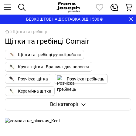
БЕЗКОШТОВНА ДОСТАВКА ВІД 1500 ₴
Щітки та гребінці
Щітки та гребінці Comair
Щітки та гребінці ручної роботи
Круглі щітки - Брашинг для волосся
Розчіска щітка
Розчіска гребінець
Керамічна щітка
Щітки з натуральною щетиною
Всі категорії
Щітки для бороди та вусів
Щітки для обличчя
Щітки для тіла