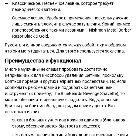
Классическое. Несъёмное лезвие, которое требует
периодической заточки.
Съемное лезвие. Удобное в применении, поскольку нужно
лишь сменить элемент в случае затупления. Яркий пример
приспособления с такими лезвиями – Nishman Metal Barber
Razor Black & Gold.
Рукоять и клинок соединяются между собой таким образом,
что они могут двигаться. Для этого используется заклепка.
Преимущества и функционал
Многие мужчины не спешат пробовать достаточно
непривычных для них способ удаления щетины, поскольку
бояться порезов и других неприятных последствий. Но, если
соблюдать рекомендации и подобрать качественный
инструмент (к примеру, The BlueBeards Revenge Shavette), то
можно обеспечить идеальную гладкость. Ведь, опасные
бритвы
для бритья
обладают рядом преимуществ. Вот
несколько из них:
захвата больших участков кожи за один раз (благодаря
этому, обеспечивается быстрота процесса);
легкость удаления щетины (идеально заточенные лезвия