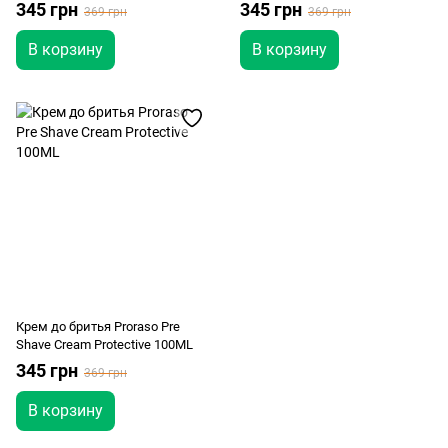
100ML
345 грн
345 грн
369 грн
369 грн
В корзину
В корзину
Крем до бритья Proraso Pre
Shave Cream Protective 100ML
345 грн
369 грн
В корзину