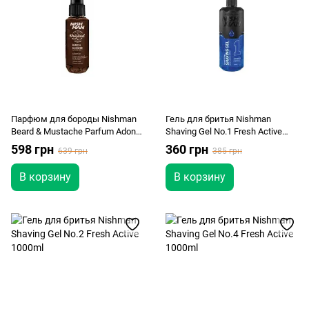
Парфюм для бороды Nishman
Гель для бритья Nishman
Beard & Mustache Parfum Adonis
Shaving Gel No.1 Fresh Active
75ml
400ml
598 грн
360 грн
639 грн
385 грн
В корзину
В корзину