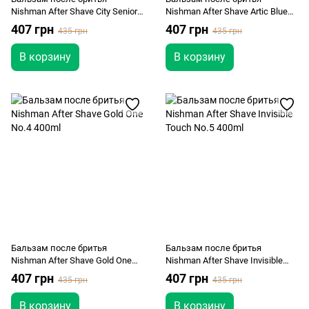
Nishman After Shave City Senior
Nishman After Shave Artic Blue
No.1 400ml
No.2 400ml
407 грн
407 грн
435 грн
435 грн
В корзину
В корзину
Бальзам после бритья
Бальзам после бритья
Nishman After Shave Gold One
Nishman After Shave Invisible
No.4 400ml
Touch No.5 400ml
407 грн
407 грн
435 грн
435 грн
В корзину
В корзину