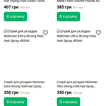
Hair Styling Fibre Cream 100ml
Matte Finish Volume Powder And
Styling 20g
407 грн
385 грн
435 грн
411 грн
В корзину
В корзину
Спрей для укладки Nishman
Спрей для укладки Nishman
Extra Strong Hold Hair Spray
Ultra Strong Hold Hair Spray
400ml
400ml
350 грн
350 грн
374 грн
374 грн
В корзину
В корзину