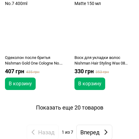
Одеколон после бритья
Воск для укладки волос
Nishman Gold One Cologne No.7
Nishman Hair Styling Wax 08
400ml
Matte 150 мл
407 грн
330 грн
435 грн
353 грн
В корзину
В корзину
Показать еще 20 товаров
Назад
Вперед
1
из 7