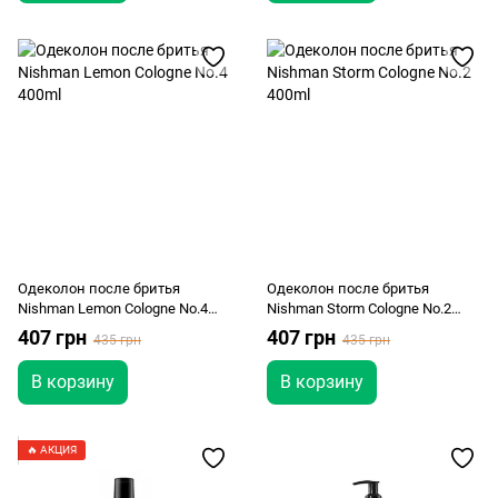
Одеколон после бритья
Одеколон после бритья
Nishman Lemon Cologne No.4
Nishman Storm Cologne No.2
400ml
400ml
407 грн
407 грн
435 грн
435 грн
В корзину
В корзину
🔥 АКЦИЯ