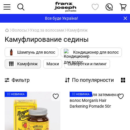
Все буде Україна!
Волосы
Уход за волосами
Камуфляж
Камуфлирование седины
Шампунь для волос
Кондиционер для волос
Камуфляж
Маски
Сыворотки и пилинг
Фильтр
По популярности
👉🏻 НОВИНКА
👉🏻 НОВИНКА