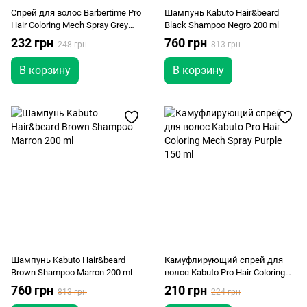
Спрей для волос Barbertime Pro
Шампунь Kabuto Hair&beard
Hair Coloring Mech Spray Grey
Black Shampoo Negro 200 ml
150мл
232 грн
760 грн
248 грн
813 грн
В корзину
В корзину
Шампунь Kabuto Hair&beard
Камуфлирующий спрей для
Brown Shampoo Marron 200 ml
волос Kabuto Pro Hair Coloring
Mech Spray Purple 150 ml
760 грн
210 грн
813 грн
224 грн