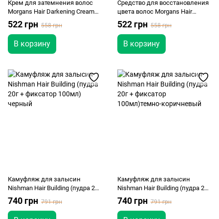
Крем для затемнения волос
Средство для восстановления
Morgans Hair Darkening Cream
цвета волос Morgans Hair
150 мл
Darkening Liquid Colour Restorer
522 грн
522 грн
558 грн
558 грн
120мл
В корзину
В корзину
Камуфляж для залысин
Камуфляж для залысин
Nishman Hair Building (пудра 20г
Nishman Hair Building (пудра 20г
+ фиксатор 100мл) черный
+ фиксатор 100мл)темно-
740 грн
740 грн
791 грн
791 грн
коричневый