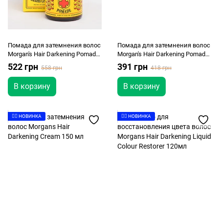
Помада для затемнения волос
Помада для затемнения волос
Morgan's Hair Darkening Pomade
Morgan's Hair Darkening Pomade
100 г
50г
522 грн
391 грн
558 грн
418 грн
В корзину
В корзину
👉🏻 НОВИНКА
👉🏻 НОВИНКА