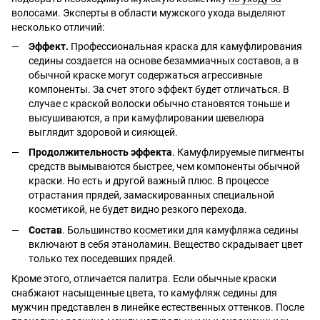
волосами
. Эксперты в области мужского ухода выделяют
несколько отличий:
Эффект.
Профессиональная краска для камуфлирования
седины создается на основе безаммиачных составов, а в
обычной краске могут содержаться агрессивные
компоненты. За счет этого эффект будет отличаться. В
случае с краской волоски обычно становятся тоньше и
высушиваются, а при камуфлировании шевелюра
выглядит здоровой и сияющей.
Продолжительность эффекта
. Камуфлируемые пигменты
средств вымываются быстрее, чем компоненты обычной
краски. Но есть и другой важный плюс. В процессе
отрастания прядей, замаскированных специальной
косметикой, не будет видно резкого перехода.
Состав
. Большинство
косметики
для камуфляжа седины
включают в себя этаноламин. Вещество скрадывает цвет
только тех поседевших прядей.
Кроме этого, отличается палитра. Если обычные краски
снабжают насыщенные цвета, то камуфляж седины для
мужчин представлен в линейке естественных оттенков. После