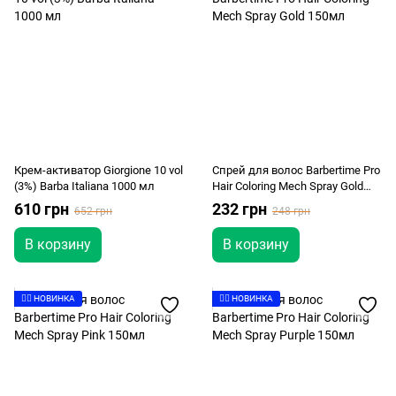
Крем-активатор Giorgione 10 vol
Спрей для волос Barbertime Pro
(3%) Barba Italiana 1000 мл
Hair Coloring Mech Spray Gold
150мл
610 грн
232 грн
652 грн
248 грн
В корзину
В корзину
👉🏻 НОВИНКА
👉🏻 НОВИНКА