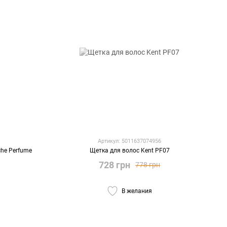
Артикул: 5011637074956
he Perfume
Щетка для волос Kent PF07
728 грн
778 грн
В желания