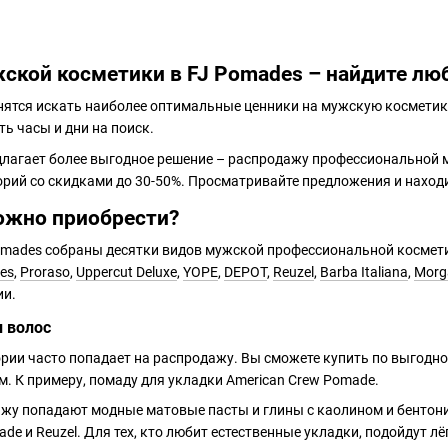
ской косметики в FJ Pomades – найдите лю
нятся искать наиболее оптимальные ценники на мужскую косметику
ть часы и дни на поиск.
лагает более выгодное решение – распродажу профессиональной м
орий со скидками до 30-50%. Просматривайте предложения и находи
ожно приобрести?
omades собраны десятки видов мужской профессиональной косметик
hes
,
Proraso
,
Uppercut Deluxe
,
YOPE
,
DEPOT
,
Reuzel
,
Barba Italiana
,
Morg
ии.
и волос
ории часто попадает на распродажу. Вы сможете купить по выгодно
м. К примеру, помаду для укладки American Crew Pomade.
ажу попадают модные матовые пасты и глины с каолином и бентон
made и Reuzel. Для тех, кто любит естественные укладки, подойдут 