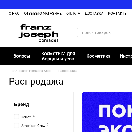
Перейти к основному контенту
О НАС
ОТЗЫВЫ О МАГАЗИНЕ
ОПЛАТА
ДОСТАВКА
КОНТАКТЫ
ОБМЕН И ВОЗВРАЩЕНИЕ ТОВАРА
БЛОГ
Косметика для
Волосы
Косметика
Инст
бороды и усов
Franz Joseph Pomades Shop
Распродажа
Распродажа
Бренд
4
Reuzel
2
American Crew