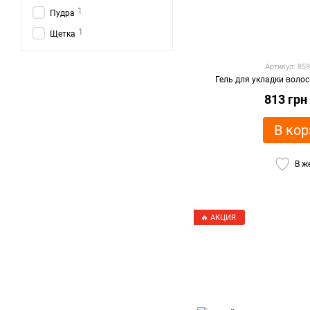
1
Пудра
1
Щетка
Артикул: 85
Гель для укладки волос 
813 грн
В кор
В ж
🔥 АКЦИЯ