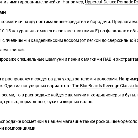
т и лимитированные линейки. Например,
Uppercut Deluxe Pomade Re
ами
 косметики найдут оптимальные средства и бородачи. Предлагаем:
0-15 натуральных масел в составе + витамин Е) во флаконах с объ
 с пчелиным и канделильским воском (от лёгкой до сверхсильной 
лём, глиной.
родаже специальные шампуни и пенки с мягкими ПАВ и экстрактами
в распродажу и средства для ухода за телом и волосами. Например
ов. Один из популярных вариантов -
The BlueBeards Revenge Classic I
олосами, то в распродаже найдете шампуни и кондиционеры в бутыл
х, густых, нормальных, сухих и жирных волос.
распродаже
косметики
в нашем магазине также роскошные одеколон
ми композициями.