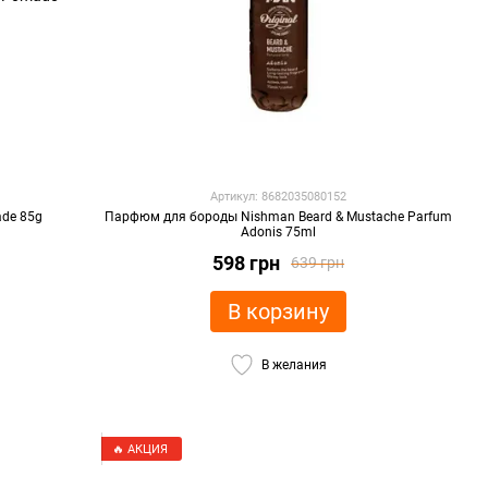
Артикул: 8682035080152
ade 85g
Парфюм для бороды Nishman Beard & Mustache Parfum
Adonis 75ml
598 грн
639 грн
В корзину
В желания
🔥 АКЦИЯ