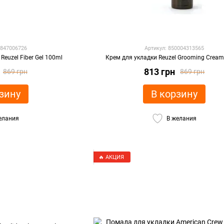
9847006726
Артикул: 850004313565
Reuzel Fiber Gel 100ml
Крем для укладки Reuzel Grooming Crea
813 грн
869 грн
869 грн
зину
В корзину
елания
В желания
🔥 АКЦИЯ