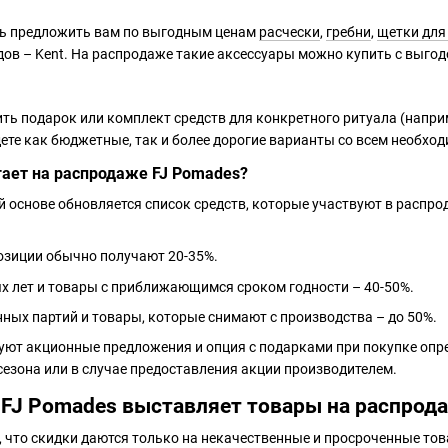
ь предложить вам по выгодным ценам
расчески
,
гребни
,
щетки для
ов – Kent. На распродаже такие аксессуары можно купить с выгод
ить подарок или комплект средств для конкретного ритуала (наприм
ете как бюджетные, так и более дорогие варианты со всем необх
гает на распродаже FJ Pomades?
й основе обновляется список средств, которые участвуют в распр
озиции обычно получают 20-35%.
 лет и товары с приближающимся сроком годности – 40-50%.
ных партий и товары, которые снимают с производства – до 50%.
вуют акционные предложения и опция с подарками при покупке оп
сезона или в случае предоставления акции производителем.
 FJ Pomades выставляет товары на распрод
 что скидки даются только на некачественные и просроченные тов