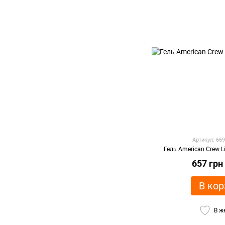
Артикул: 66
Гель American Crew L
657 грн
В кор
В ж