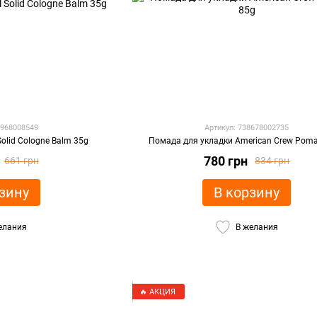
2968008549
Артикул: 738678002735
Solid Cologne Balm 35g
Помада для укладки American Crew Pom
780 грн
661 грн
834 грн
зину
В корзину
елания
В желания
🔥 АКЦИЯ