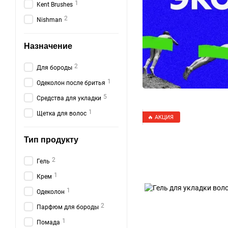
1
Kent Brushes
2
Nishman
Назначение
2
Для бороды
1
Одеколон после бритья
5
Средства для укладки
1
Щетка для волос
🔥 АКЦИЯ
Тип продукту
2
Гель
1
Крем
1
Одеколон
2
Парфюм для бороды
1
Помада