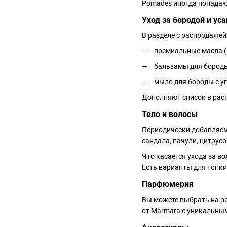
Pomades иногда попадаю
Уход за бородой и ус
В разделе с распродажей
премиальные масла (1
бальзамы для бороды
мыло для бороды с уг
Дополняют список в расп
Тело и волосы
Периодически добавляем 
сандала, пачули, цитрус
Что касается ухода за в
Есть варианты для тонки
Парфюмерия
Вы можете выбрать на 
от
Marmara
с уникальны