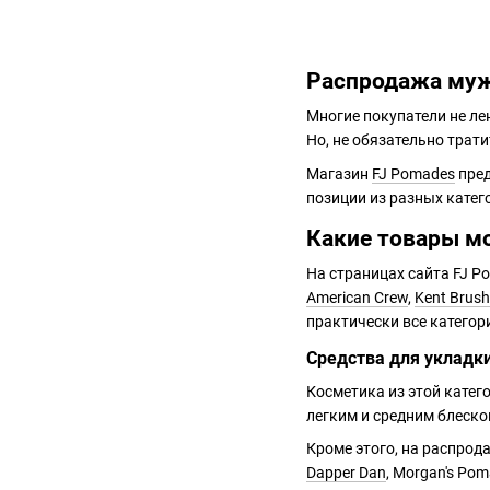
Распродажа муж
Многие покупатели не ле
Но, не обязательно трати
Магазин
FJ Pomades
пред
позиции из разных катег
Какие товары м
На страницах сайта FJ P
American Crew
,
Kent Brus
практически все категор
Средства для укладк
Косметика из этой катег
легким и средним блеско
Кроме этого, на распрод
Dapper Dan
, Morgan's Po