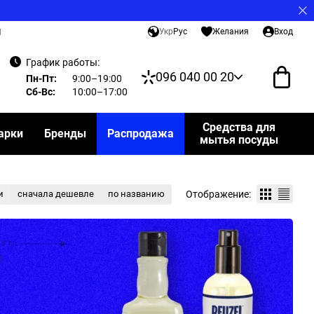
Укр
Рус
Желания
Вход
И
График работы:
096 040 00 20
Пн-Пт:
9:00–19:00
Сб-Вс:
10:00–17:00
Средства для
арки
Бренды
Распродажа
мытья посуды
Отображение:
и
сначала дешевле
по названию