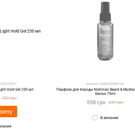
9316076057
Артикул: 8682035080169
ight Hold Gel 250 мл
Парфюм для бороды Nishman Beard & Mustac
Genius 75ml
702 грн
598 грн
639 грн
зину
В желания
елания