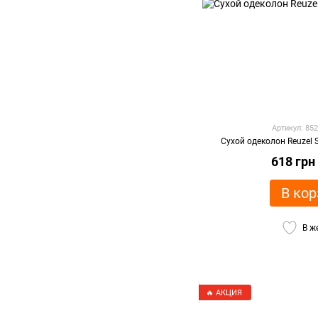
Артикул: 85
Сухой одеколон Reuzel 
618 грн
В кор
В ж
🔥 АКЦИЯ