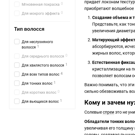
придает локонам текстур
0
Мгновенная покраска
приобретают волшебное м
0
Для мокрого эффекта
Создание объема и 
Представьте, как тон
Тип волосся
увеличения диаметра
Матирующий эффект
Для неслухняного
абсорбируются, исче
1
волосся
жирных волос, котор
0
Для середнього волосся
Естественная фикса
1
Для хвилястого волосся
кристаллизации на п
4
Для всех типов волос
позволяет волосам о
1
Для тонких волос
Важно понимать, что эти
сильно обезвоживать во
0
Для коротких волос
1
Кому и зачем ну
Для вьющихся волос
Солевые
спреи
это не ун
Обладатели тонких воло
увеличивая его толщину
головы, создавая пышнос