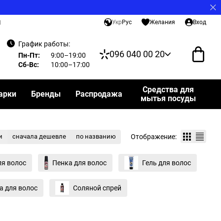
Укр
Рус
Желания
Вход
И
График работы:
096 040 00 20
Пн-Пт:
9:00–19:00
Сб-Вс:
10:00–17:00
Средства для
арки
Бренды
Распродажа
мытья посуды
Отображение:
и
сначала дешевле
по названию
ля волос
Пенка для волос
Гель для волос
а для волос
Соляной спрей