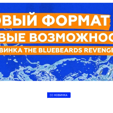
👉🏻 НОВИНКА