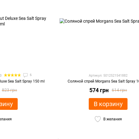
6
3
Артикул: 5012521541882
uxe Sea Salt Spray 150 ml
Соляной спрей Morgans Sea Salt Spray 
574 грн
823 грн
614 грн
зину
В корзину
елания
В желания