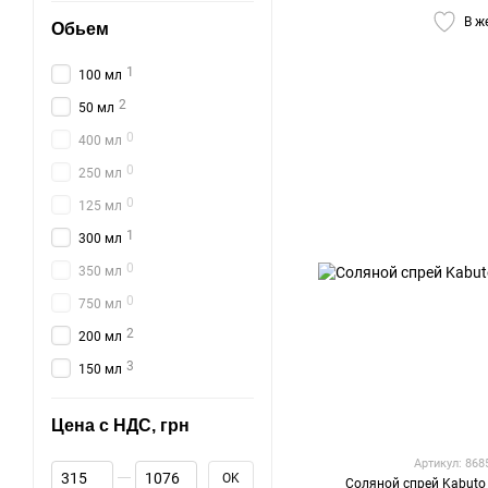
В ж
Обьем
1
100 мл
2
50 мл
0
400 мл
0
250 мл
0
125 мл
1
300 мл
0
350 мл
0
750 мл
2
200 мл
3
150 мл
Цена с НДС, грн
Артикул: 86
От Цена с НДС, грн
До Цена с НДС, грн
OK
Соляной спрей Kabuto 