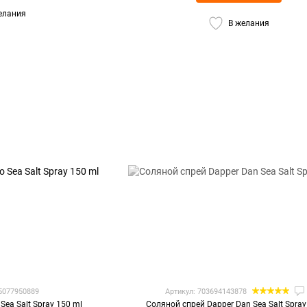
елания
В желания
85077950889
Артикул: 703694143878
Sea Salt Spray 150 ml
Соляной спрей Dapper Dan Sea Salt Spra