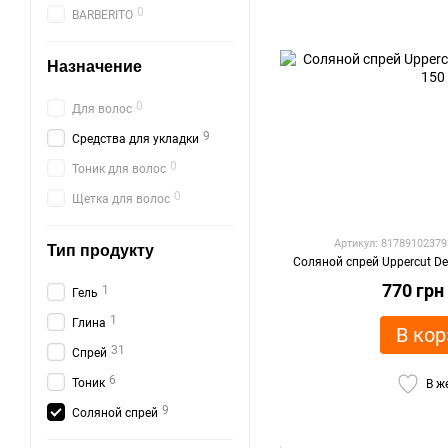
0
BARBERITO
Назначение
0
Для волос
9
Средства для укладки
0
Тоник для волос
0
Щетка для волос
Артикул: 81789102379
Тип продукту
Соляной спрей Uppercut Del
770 грн
1
Гель
1
Глина
В кор
31
Спрей
6
Тоник
В ж
9
Соляной спрей