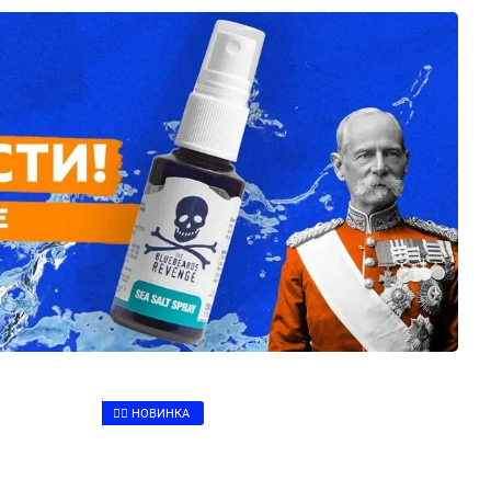
👉🏻 НОВИНКА