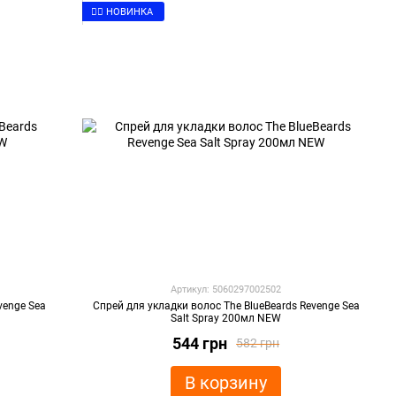
👉🏻 НОВИНКА
Артикул: 5060297002502
venge Sea
Спрей для укладки волос The BlueBeards Revenge Sea
Salt Spray 200мл NEW
544 грн
582 грн
В корзину