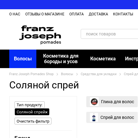
Перейти к основному контенту
О НАС
ОТЗЫВЫ О МАГАЗИНЕ
ОПЛАТА
ДОСТАВКА
КОНТАКТЫ
ОБМЕН И ВОЗВРАЩЕНИЕ ТОВАРА
БЛОГ
Косметика для
Волосы
Косметика
Инст
бороды и усов
Franz Joseph Pomades Shop
Волосы
Средства для укладки
Спрей дл
Соляной спрей
Глина для волос
Тип продукту:
Соляной спрей
Спрей для волос
Очистить фильтр