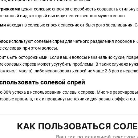
стрижками
ценят солевые спреи за способность создавать стильную
епанный вид, который выглядит естественно и мужественно.
ами
находят в солевых спреях спасение от быстрого засаливания. 
олос
используют солевые спреи для четкого разделения локонов и
е склеивая при этом волосы.
стоит быть осторожными. Если ваши волосы изначально сухие, по
ие солевых спреев может усугубить проблемы. В таких случаях 
пантенол, масла), либо использовать спрей не чаще 2-3 раз в нед
спользовать солевой спрей
о 80% успеха в использовании солевых спреев. Многие разочаровы
зовые правила, так и продвинутые техники для разных эффектов.
КАК ПОЛЬЗОВАТЬСЯ СОЛ
Ваш гид по идеальной текстуре 