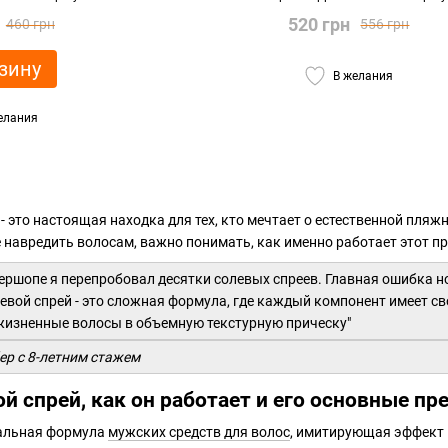
520 грн
460 грн
556 грн
зину
В желания
елания
- это настоящая находка для тех, кто мечтает о естественной пляж
 навредить волосам, важно понимать, как именно работает этот пр
бершопе я перепробовал десятки солевых спреев. Главная ошибка но
левой спрей - это сложная формула, где каждый компонент имеет 
жизненные волосы в объемную текстурную прическу"
ер с 8-летним стажем
ой спрей, как он работает и его основные п
кальная формула
мужских средств для волос
, имитирующая эффект 