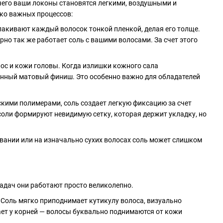
чего ваши локоны становятся легкими, воздушными и
ько важных процессов:
лакивают каждый волосок тонкой пленкой, делая его толще.
рно так же работает соль с вашими волосами. За счет этого
ос и кожи головы. Когда излишки кожного сала
енный матовый финиш. Это особенно важно для обладателей
скими полимерами, соль создает легкую фиксацию за счет
оли формируют невидимую сетку, которая держит укладку, но
овании или на изначально сухих волосах соль может слишком
задач они работают просто великолепно.
Соль мягко приподнимает кутикулу волоса, визуально
ет у корней — волосы буквально поднимаются от кожи