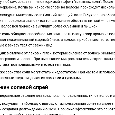
у и объем, создавая неповторимый эффект "пляжных волн". После 
ерцание. Когда вы наносите спрей на волосы, происходит нескол
текстуры:
минералы соли (магний, кальций, калий) буквально обво
кая проволока становится толще, если ее обмотать ниткой — приме
 волос вся прическа выглядит более объемной и пышной.
:
соль обладает способностью впитывать влагу и жир прямо из вол
зает нежелательный жирный блеск, а волосы приобретают естеств
ые к вечеру теряют свежий вид.
ция:
в отличие от лаков и гелей, которые склеивают волосы химиче
оверхности волоса. При высыхании микроскопические кристаллы с
ставаться подвижными и естественными.
 же свойства соли могут стать и недостатком. При частом использ
лосяные стержни, делая их ломкими и тусклыми.
жен солевой спрей
иверсальное решение для всех, но для определенных типов волос и 
с
получают наибольшую выгоду от использования солевых спреев. 
 и создавая долгожданный объем. Особенно эффективно это работа
ть, которой так не хватает тонким волосам.