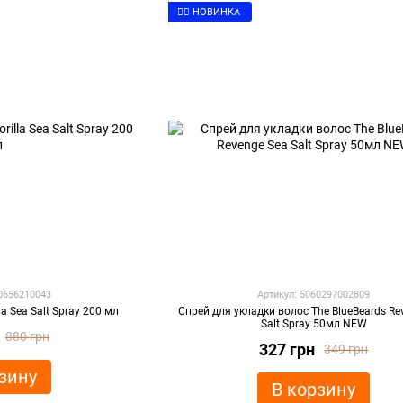
👉🏻 НОВИНКА
60656210043
Артикул: 5060297002809
la Sea Salt Spray 200 мл
Спрей для укладки волос The BlueBeards Re
Salt Spray 50мл NEW
880 грн
327 грн
349 грн
зину
В корзину