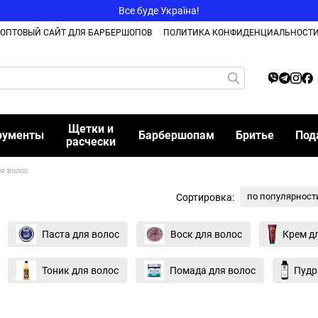
Все буде Україна!
ОПТОВЫЙ САЙТ ДЛЯ БАРБЕРШОПОВ
ПОЛИТИКА КОНФИДЕНЦИАЛЬНОСТ
Щетки и
рументы
Барбершопам
Бритье
Под
расчески
я волос
по популярност
Сортировка:
Паста для волос
Воск для волос
Крем д
Тоник для волос
Помада для волос
Пудр