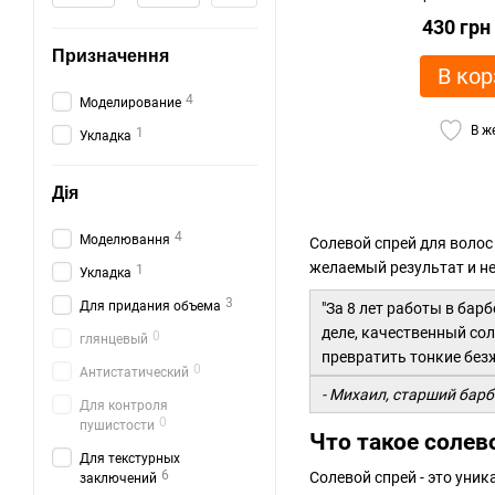
430 грн
Призначення
В кор
4
Моделирование
В ж
1
Укладка
Дія
4
Моделювання
Солевой спрей для волос 
желаемый результат и не
1
Укладка
3
Для придания объема
"За 8 лет работы в бар
деле, качественный со
0
глянцевый
превратить тонкие без
0
Антистатический
- Михаил, старший барб
Для контроля
0
пушистости
Что такое солев
Для текстурных
6
Солевой спрей - это уни
заключений