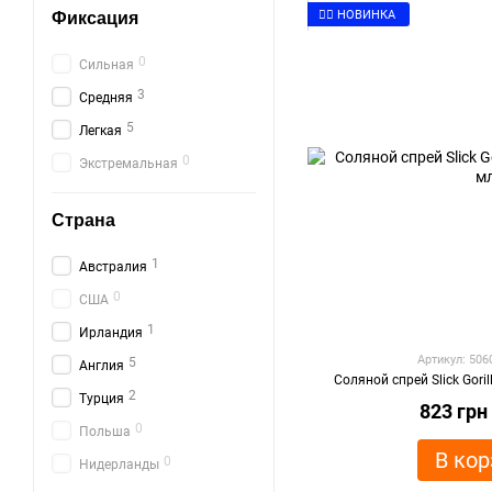
👉🏻 НОВИНКА
Фиксация
0
Сильная
3
Средняя
5
Легкая
0
Экстремальная
Страна
1
Австралия
0
США
1
Ирландия
Артикул: 50
5
Англия
Соляной спрей Slick Goril
2
Турция
823 грн
0
Польша
В кор
0
Нидерланды