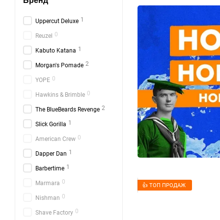
Бренд
1
Uppercut Deluxe
0
Reuzel
1
Kabuto Katana
2
Morgan's Pomade
0
YOPE
0
Hawkins & Brimble
2
The BlueBeards Revenge
1
Slick Gorilla
0
American Crew
1
Dapper Dan
1
Barbertime
0
Marmara
👍 ТОП ПРОДАЖ
0
Nishman
0
Shave Factory