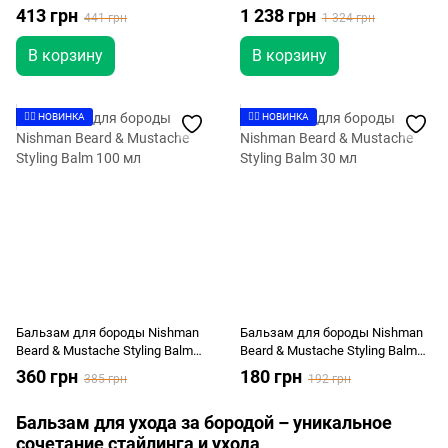
Vanilla 50 мл
Bundle
413 грн
1 238 грн
441 грн
1 324 грн
В корзину
В корзину
👉🏻 НОВИНКА
👉🏻 НОВИНКА
Бальзам для бороды Nishman
Бальзам для бороды Nishman
Beard & Mustache Styling Balm
Beard & Mustache Styling Balm
100 мл
30 мл
360 грн
180 грн
385 грн
192 грн
Бальзам для ухода за бородой – уникальное
сочетание стайлинга и ухода