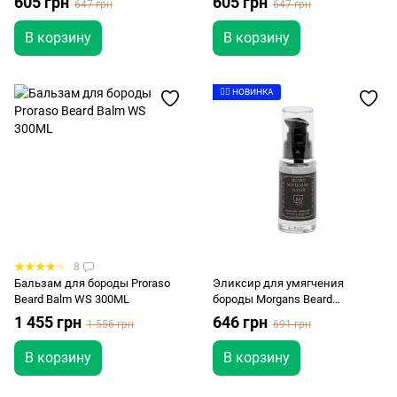
605 грн
605 грн
647 грн
647 грн
В корзину
В корзину
👉🏻 НОВИНКА
8
Бальзам для бороды Proraso
Эликсир для умягчения
Beard Balm WS 300ML
бороды Morgans Beard
Softening Elixir 30 мл
1 455 грн
646 грн
1 556 грн
691 грн
В корзину
В корзину