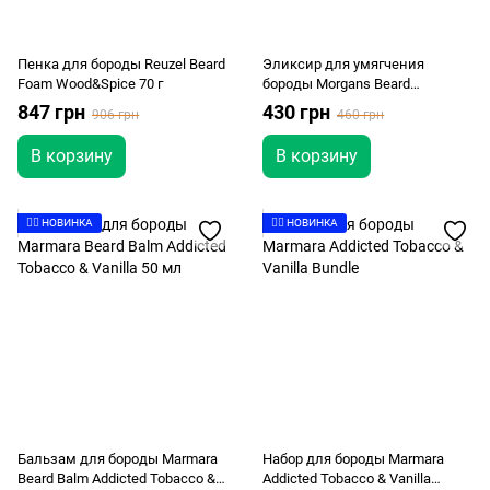
Пенка для бороды Reuzel Beard
Эликсир для умягчения
Foam Wood&Spice 70 г
бороды Morgans Beard
Softening Elixir 15мл
847 грн
430 грн
906 грн
460 грн
В корзину
В корзину
👉🏻 НОВИНКА
👉🏻 НОВИНКА
Бальзам для бороды Marmara
Набор для бороды Marmara
Beard Balm Addicted Tobacco &
Addicted Tobacco & Vanilla