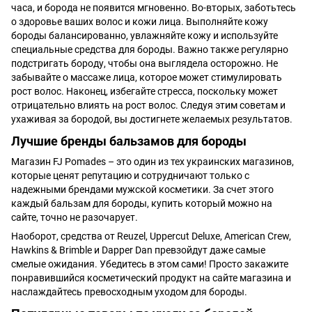
часа, и борода не появится мгновенно. Во-вторых, заботьтесь
о здоровье ваших волос и кожи лица. Выполняйте кожу
бороды балансированно, увлажняйте кожу и используйте
специальные средства для бороды. Важно также регулярно
подстригать бороду, чтобы она выглядела осторожно. Не
забывайте о массаже лица, которое может стимулировать
рост волос. Наконец, избегайте стресса, поскольку может
отрицательно влиять на рост волос. Следуя этим советам и
ухаживая за бородой, вы достигнете желаемых результатов.
Лучшие бренды бальзамов для бороды
Магазин FJ Pomades – это один из тех украинских магазинов,
которые ценят репутацию и сотрудничают только с
надежными брендами мужской косметики. За счет этого
каждый бальзам для бороды, купить который можно на
сайте, точно не разочарует.
Наоборот, средства от Reuzel, Uppercut Deluxe, American Crew,
Hawkins & Brimble и Dapper Dan превзойдут даже самые
смелые ожидания. Убедитесь в этом сами! Просто закажите
понравившийся косметический продукт на сайте магазина и
наслаждайтесь превосходным уходом для бороды.