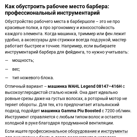
Как обустроить рабочее место барбера:
профессиональный инструментарий
Обустройство рабочего места в барбершопе – это не про
красивые полки, а про эргономику и износостойкость
каждого элемента. Когда машинка, триммер или фен лежит
удобно, а аксессуары для стрижки всегда под рукой, мастер
работает быстрее и точнее. Например, если выбираете
инструментарий барбера для фейдинга, то нужно учитывать:
мощность;
вес;
тип ножевого блока.
Отличный вариант –
машинка WAHL Legend 08147–416H
с
высокоуглеродистой сталью ножей. Она дает идеально
ровные срезы даже на густых волосах, а роторный мотор не
теряет обороты. Для тех, кто предпочитает итальянский
подход, подойдет
машинка Gamma Piu Boosted
с 7200 об/мин.
Инструмент справляется с любым типом волос и остается
холодной в руке благодаря продуманной вентиляции.
Если ищете
профессиональное оборудование и инструменты