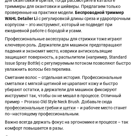
для окантовки и бритья, тогда рассмотрите в каталоге
триммеры для окантовки и шейверы. Предлагаем только
проверенные на практике модели.
Беспроводной триммер
WAHL Detailer Li
с регулировкой длины среза и ударопрочным
корпусом – это инструмент, который не подведет при
ежедневной работе с бородой и усами.
Профессиональные аксессуары для стрижки тоже играют
ключевую роль. Держатели для машинок предотвращают
падения и экономят место, коврики антискользящие
защищают поверхность, а распылители (например, Standard
Issue Spray Bottle) с регулируемым потоком позволяют быстро
увлажнить волосы без перелива.
Сметание волос – отдельная история. Профессиональные
сметалки с мягкой щетиной не царапают кожу и быстро
убирают остатки, а держатели для машинок фиксируют
инструмент так, чтобы он не мешал в процессе. Отличный
пример – Proraso Old Style Neck Brush. Добавьте сюда
профессиональные гребни и щетки
– и рабочее место станет
по–настоящему профессиональным.
Важно всегда держать фокус на эргономике и процессе – так
комфорт повышается в разы.