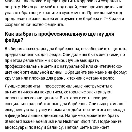
маслом. Так сможете предотвратить коррозию и сохранить
остроту. Никогда не мойте под водой, если производитель не
указал обратное, и храните в сухом месте. Правильный уход
продлевает жизнь ножей инструментов барбера в 2–3 раза и
сохраняет качество фейдинга.
Как выбрать профессиональную щетку для
фейда?
Выбирая аксессуары для барбершопа, не забывайте о щетках,
предназначенных для фейда. Они должны быть жесткими, но
при этом деликатными к коже. Лучше выбирать
профессиональные щетки с натуральной или синтетической
щетиной оптимальной длины. Обращайте внимание на форму:
круглая или плоская для разных техник сметания волос.
Лучшие варианты – профессиональные инструменты с
антистатическим покрытием, которые не электризуют
волосы и легко очищаются. В каталоге есть позиции,
специально разработанные для барберов. Они выдерживают
ежедневную нагрузку и помогают добиться чистого перехода
в фейде без лишних движений. Например, можете выбрать
Standard Issue Fade Brush или Nishman Short "S". Подбирайте
аксессуары по весу и балансу. Легкая щетка снижает