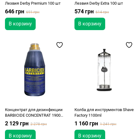
Лезвия Derby Premium 100 шт
Лезвия Derby Extra 100 шт
646 грн
574 грн
691 грн
614 грн
В корзину
В корзину
Концентрат для дезинфекции
Колба для инструментов Shave
BARBICIDE CONCENTRAT 1900
Factory 1100ml
мл
2 129 грн
1 160 грн
2 278 грн
1 241 грн
В корзину
В корзину