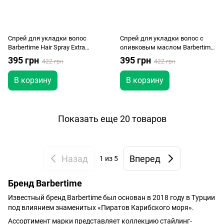
Спрей для укладки волос
Спрей для укладки волос с
Barbertime Hair Spray Extra
оливковым маслом Barbertime
Strong Hold 400 мл
Hair Spray Shine Olive Oil 400 мл
395 грн
395 грн
422 грн
422 грн
В корзину
В корзину
Показать еще 20 товаров
Назад
Вперед
1
из 5
Бренд Barbertime
Известный бренд Barbertime был основан в 2018 году в Турции
под влиянием знаменитых «Пиратов Карибского моря».
Ассортимент марки представляет коллекцию
стайлинг-