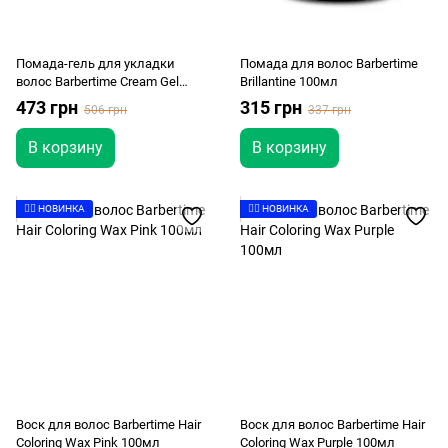
Помада-гель для укладки
Помада для волос Barbertime
волос Barbertime Cream Gel
Brillantine 100мл
150мл
473 грн
315 грн
506 грн
337 грн
В корзину
В корзину
👉🏻 НОВИНКА
👉🏻 НОВИНКА
Воск для волос Barbertime Hair
Воск для волос Barbertime Hair
Coloring Wax Pink 100мл
Coloring Wax Purple 100мл