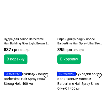
Пудра для волос Barbertime
Спрей для укладки волос
Hair Building Fiber Light Brown 21
Barbertime Hair Spray Ultra Strong
г
Hold 400 мл
837 грн
395 грн
895 грн
422 грн
В корзину
В корзину
👉🏻 НОВИНКА
👉🏻 НОВИНКА