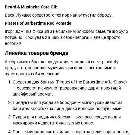
Beard & Mustache Care Oil:
Вася: Лучшее средство, с тех пор как отпустил бороду.
Pirates of Вarbertime Red Pomade:
Ігор: Відмінна фіксація з не сильним блиском, саме, те що було
потрібно. Пробував 2 інших з серії - непогані, але це просто
вогонь!!
Линейка товаров бренда
Ассортимент бренда представляет полный спектр beauty-
продуктов, позволяя мужчине выглядеть неотразимо и
чувствовать себя уверенно:
Средства для бритья (Pirates of the Barbertime AfterShave)
— освежают и снимают раздражение, дарят приятный
шлейфовый аромат.
Продукты для ухода за бородой — мягко ухаживают за
растительностью на лице, делая волоски послушными.
Пудры для придания объема — экспресс-средство для
маскировки недостаточно густых волос.
Профессиональные стайлинг-средства (гели, спреи, воски,