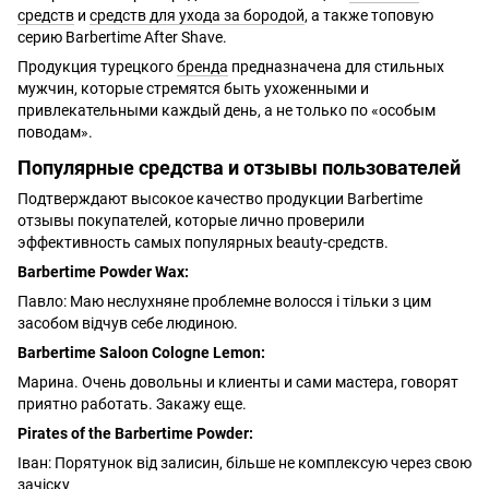
средств
и
средств для ухода за бородой
, а также топовую
серию Barbertime After Shave.
Продукция турецкого
бренда
предназначена для стильных
мужчин, которые стремятся быть ухоженными и
привлекательными каждый день, а не только по «особым
поводам».
Популярные средства и отзывы пользователей
Подтверждают высокое качество продукции Barbertime
отзывы покупателей, которые лично проверили
эффективность самых популярных beauty-средств.
Barbertime Powder Wax:
Павло: Маю неслухняне проблемне волосся і тільки з цим
засобом відчув себе людиною.
Barbertime Saloon Cologne Lemon:
Марина. Очень довольны и клиенты и сами мастера, говорят
приятно работать. Закажу еще.
Pirates of the Barbertime Powder:
Іван: Порятунок від залисин, більше не комплексую через свою
зачіску