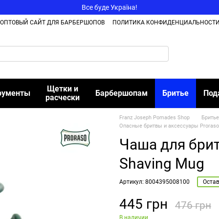
Все буде Україна!
ОПТОВЫЙ САЙТ ДЛЯ БАРБЕРШОПОВ
ПОЛИТИКА КОНФИДЕНЦИАЛЬНОСТ
Щетки и
рументы
Барбершопам
Бритье
Под
расчески
Franz Joseph Pomades Shop
Бритье
Опасные бритвы и аксессуары Proraso
Чаша для брить
Shaving Mug
Артикул: 8004395008100
Остав
445 грн
476 грн
В наличии