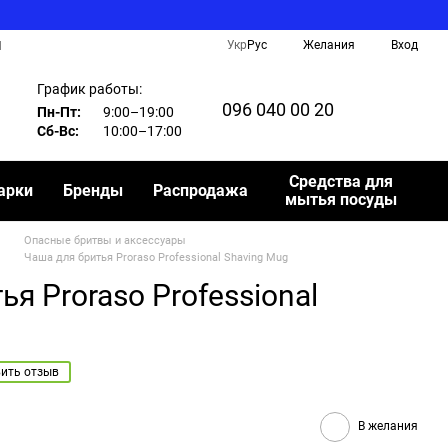
Укр
Рус
Желания
Вход
И
График работы:
096 040 00 20
Пн-Пт:
9:00–19:00
Сб-Вс:
10:00–17:00
Средства для
арки
Бренды
Распродажа
мытья посуды
Опасные бритвы и аксессуары
Чаша для бритья Proraso Professional Shaving Mug
я Proraso Professional
ить отзыв
В желания