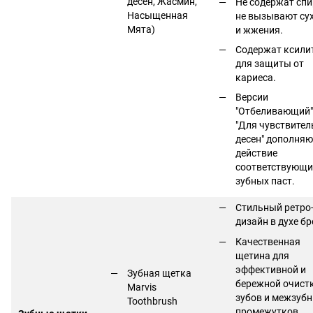
десен, Жасмин,
Не содержат спи
Насыщенная
не вызывают су
Мята)
и жжения.
Содержат ксили
для защиты от
кариеса.
Версии
"Отбеливающий"
"Для чувствите
десен" дополняю
действие
соответствующи
зубных паст.
Стильный ретро
дизайн в духе бр
Качественная
щетина для
эффективной и
Зубная щетка
бережной очист
Marvis
зубов и межзуб
Toothbrush
промежутков.