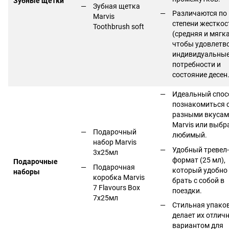
Зубные щетки
Зубная щетка
Различаются по
Marvis
степени жесткос
Toothbrush soft
(средняя и мягка
чтобы удовлетв
индивидуальны
потребности и
состояние десен
Идеальный спос
познакомиться 
разными вкуса
Marvis или выбр
Подарочный
любимый.
набор Marvis
Удобный тревел-
3х25мл
формат (25 мл),
Подарочные
Подарочная
который удобно
наборы
коробка Marvis
брать с собой в
7 Flavours Box
поездки.
7х25мл
Стильная упако
делает их отлич
вариантом для