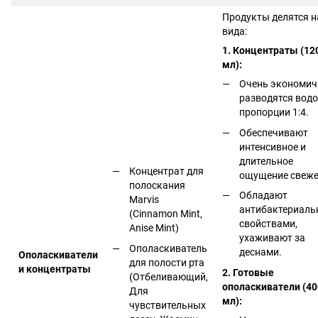
Продукты делятся н
вида:
1. Концентраты (12
мл):
Очень экономич
разводятся водо
пропорции 1:4.
Обеспечивают
интенсивное и
длительное
Концентрат для
ощущение свеже
полоскания
Обладают
Marvis
антибактериал
(Cinnamon Mint,
свойствами,
Anise Mint)
ухаживают за
Ополаскиватель
деснами.
Ополаскиватели
для полости рта
и концентраты
2. Готовые
(Отбеливающий,
ополаскиватели (40
Для
мл):
чувствительных