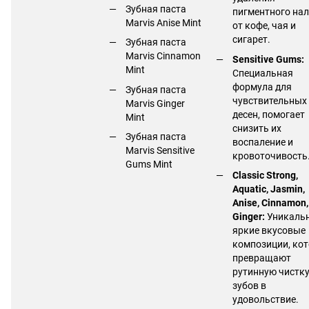
Зубная паста
пигментного нал
Marvis Anise Mint
от кофе, чая и
сигарет.
Зубная паста
Marvis Cinnamon
Sensitive Gums:
Mint
Специальная
формула для
Зубная паста
чувствительных
Marvis Ginger
десен, помогает
Mint
снизить их
Зубная паста
воспаление и
Marvis Sensitive
кровоточивость
Gums Mint
Classic Strong,
Aquatic, Jasmin,
Anise, Cinnamon,
Ginger:
Уникальн
яркие вкусовые
композиции, ко
превращают
рутинную чистк
зубов в
удовольствие.