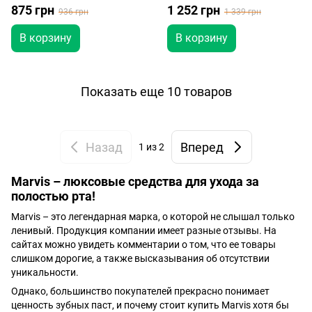
Whitening, Aquatic, Ginger,
Strong, Whitening, Aquatic,
875 грн
1 252 грн
936 грн
1 339 грн
Licorice, Jasmin , Cinnamon)
Ginger, Licorice, Jasmin ,
Cinnamon)
В корзину
В корзину
Показать еще 10 товаров
Назад
Вперед
1
из 2
Marvis – люксовые средства для ухода за
полостью рта!
Marvis – это легендарная марка, о которой не слышал только
ленивый. Продукция компании имеет разные отзывы. На
сайтах можно увидеть комментарии о том, что ее товары
слишком дорогие, а также высказывания об отсутствии
уникальности.
Однако, большинство покупателей прекрасно понимает
ценность зубных паст, и почему стоит купить Marvis хотя бы