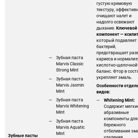
густую кремовую
текстуру, эффектив
очищают налет и
надолго освежают
дыхание.
Ключевой
компонент — ксили
который подавляет 
бактерий,
предотвращает раз
Зубная паста
кариеса и нормализ
Marvis Classic
кислотно-щелочной
Strong Mint
баланс. Фтор в сост
укрепляет эмаль.
Зубная паста
Marvis Jasmin
Особенности отдел
Mint
видов:
Зубная паста
Whitening Mint:
Marvis Whitening
Содержит мягки
Mint
абразивные
компоненты для
Зубная паста
бережного
Marvis Aquatic
отбеливания эм
Mint
Зубные пасты
удаления