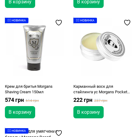
В корзину
В корзину
👉🏻 НОВИНКА
👉🏻 НОВИНКА
Крем для бритья Morgans
Карманный воск для
Shaving Cream 150мл
стайлинга ус Morgans Pocket
Sized Moustache Styling Wax 15г
574 грн
222 грн
614 грн
237 грн
В корзину
В корзину
👉🏻 НОВИНКА