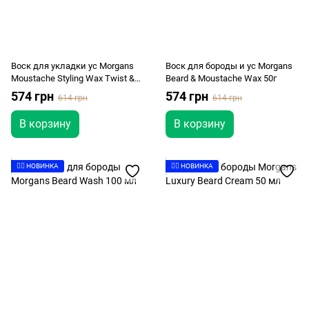
Воск для укладки ус Morgans
Воск для бороды и ус Morgans
Moustache Styling Wax Twist &
Beard & Moustache Wax 50г
Twiddle 50г
574 грн
574 грн
614 грн
614 грн
В корзину
В корзину
👉🏻 НОВИНКА
👉🏻 НОВИНКА