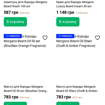
Шампунь для бороды Morgans
Крем для бороды Morgans
Beard Wash 100 мл
Luxury Beard Cream 50 мл
587 грн
1 148 грн
628 грн
1 228 грн
В корзину
В корзину
👉🏻 НОВИНКА
👉🏻 НОВИНКА
Масло для бороды Morgans
Масло для бороды Morgans
Beard Oil 50 мл (Brazilian Orange
Beard Oil 50мл (Oudh & Amber
Fragrance)
Fragrance)
783 грн
783 грн
837 грн
837 грн