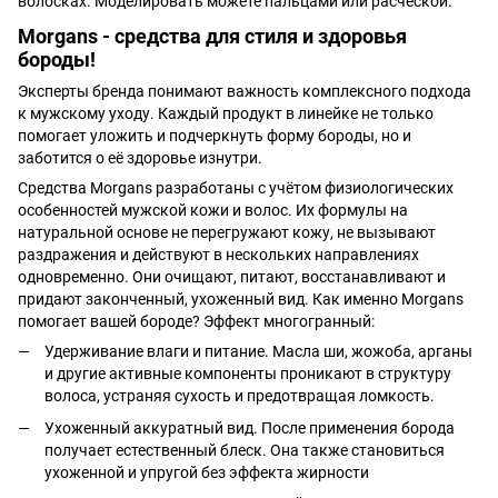
волосках. Моделировать можете пальцами или расческой.
Morgans - средства для стиля и здоровья
бороды!
Эксперты бренда понимают важность комплексного подхода
к мужскому уходу. Каждый продукт в линейке не только
помогает уложить и подчеркнуть форму бороды, но и
заботится о её здоровье изнутри.
Средства Morgans разработаны с учётом физиологических
особенностей мужской кожи и волос. Их формулы на
натуральной основе не перегружают кожу, не вызывают
раздражения и действуют в нескольких направлениях
одновременно. Они очищают, питают, восстанавливают и
придают законченный, ухоженный вид. Как именно Morgans
помогает вашей бороде? Эффект многогранный:
Удерживание влаги и питание. Масла ши, жожоба, арганы
и другие активные компоненты проникают в структуру
волоса, устраняя сухость и предотвращая ломкость.
Ухоженный аккуратный вид. После применения борода
получает естественный блеск. Она также становиться
ухоженной и упругой без эффекта жирности