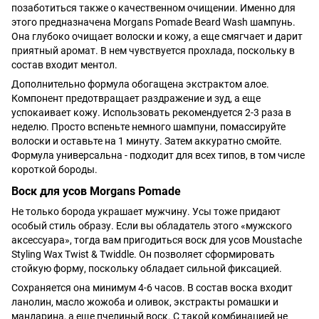
позаботиться также о качественном очищении. Именно для
этого предназначена Morgans Pomade Beard Wash шампунь.
Она глубоко очищает волоски и кожу, а еще смягчает и дарит
приятный аромат. В нем чувствуется прохлада, поскольку в
состав входит ментол.
Дополнительно формула обогащена экстрактом алое.
Компонент предотвращает раздражение и зуд, а еще
успокаивает кожу. Использовать рекомендуется 2-3 раза в
неделю. Просто вспеньте немного шампуни, помассируйте
волоски и оставьте на 1 минуту. Затем аккуратно смойте.
Формула универсальна - подходит для всех типов, в том числе
короткой бороды.
Воск для усов Morgans Pomade
Не только борода украшает мужчину. Усы тоже придают
особый стиль образу. Если вы обладатель этого «мужского
аксессуара», тогда вам пригодиться воск для усов Moustache
Styling Wax Twist & Twiddle. Он позволяет сформировать
стойкую форму, поскольку обладает сильной фиксацией.
Сохраняется она минимум 4-6 часов. В состав воска входит
ланолин, масло жожоба и оливок, экстракты ромашки и
мандарина, а еще пчелиный воск. С такой комбинацией не