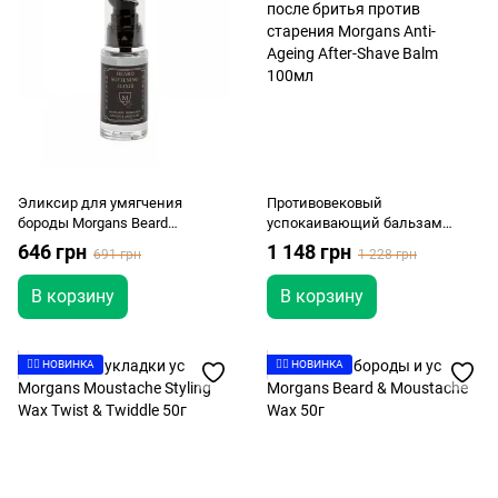
Эликсир для умягчения
Противовековый
бороды Morgans Beard
успокаивающий бальзам
Softening Elixir 30 мл
после бритья против старения
646 грн
1 148 грн
691 грн
1 228 грн
Morgans Anti-Ageing After-Shave
Balm 100мл
В корзину
В корзину
👉🏻 НОВИНКА
👉🏻 НОВИНКА