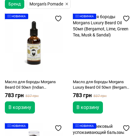
Бренд
Morgan's Pomade
👉🏻 НОВИНКА
👉🏻 НОВИНКА
Масло для бороды Morgans
Масло для бороды Morgans
Beard Oil 50мл (Indian
Luxury Beard Oil 50мл (Bergamot,
Peppermint, Mandarin and Tea
Lime, Green Tea, Musk & Sandal)
783 грн
783 грн
837 грн
837 грн
Tree)
В корзину
В корзину
👉🏻 НОВИНКА
👉🏻 НОВИНКА