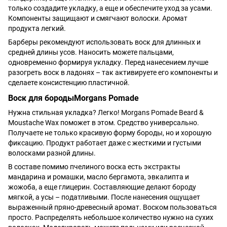
только создадите укладку, а еще и обеспечите уход за усами.
Компоненты защищают и смягчают волоски. Аромат
продукта легкий.
Барберы рекомендуют использовать воск для длинных и
средней длины усов. Наносить можете пальцами,
одновременно формируя укладку. Перед нанесением лучше
разогреть воск в ладонях – так активируете его компоненты и
сделаете консистенцию пластичной.
Воск для бородыMorgans Pomade
Нужна стильная укладка? Легко! Morgans Pomade Beard &
Moustache Wax поможет в этом. Средство универсально.
Получаете не только красивую форму бороды, но и хорошую
фиксацию. Продукт работает даже с жесткими и густыми
волосками разной длины.
В составе помимо пчелиного воска есть экстракты
мандарина и ромашки, масло бергамота, эвкалипта и
жожоба, а еще глицерин. Составляющие делают бороду
мягкой, а усы – податливыми. После нанесения ощущает
выраженный пряно-древесный аромат. Воском пользоваться
просто. Распределять небольшое количество нужно на сухих